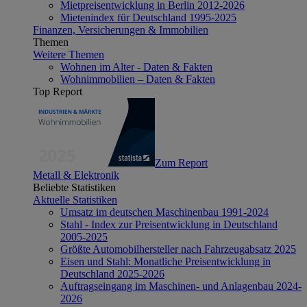
Mietpreisentwicklung in Berlin 2012-2026
Mietenindex für Deutschland 1995-2025
Finanzen, Versicherungen & Immobilien
Themen
Weitere Themen
Wohnen im Alter - Daten & Fakten
Wohnimmobilien – Daten & Fakten
Top Report
Zum Report
Metall & Elektronik
Beliebte Statistiken
Aktuelle Statistiken
Umsatz im deutschen Maschinenbau 1991-2024
Stahl - Index zur Preisentwicklung in Deutschland
2005-2025
Größte Automobilhersteller nach Fahrzeugabsatz 2025
Eisen und Stahl: Monatliche Preisentwicklung in
Deutschland 2025-2026
Auftragseingang im Maschinen- und Anlagenbau 2024-
2026