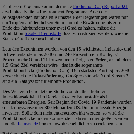
Zu diesem Ergebnis kommt der neue
Production Gap Report 2021
des United Nations Environment Programme. Auch die
selbstgesteckten nationalen Klimaziele der Regierungen wären nur
ein Tropfen auf den heißen Stein – um die Erwärmung bis zum
Ende des Jahrhunderts unter zwei Grad zu halten, müsse die
Produktion
fossiler Brennstoffe
drastisch reduziert werden, wie die
Statista-Grafik veranschaulicht.
Laut den Expertinnen werden von den 15 wichtigsten Industrie- und
Schwellenländern bis 2030 rund 240 Prozent mehr Kohle, 57
Prozent mehr Öl und 71 Prozent mehr Erdgas gefördert, als mit dem
1,5-Grad-Ziel vereinbar wäre - das ist die sogenannte
Produktionslücke (Production Gap). Den stärksten Anstieg bis 2040
verzeichnet die Erdgasförderung. Großprojekte wie Nord Stream 2
sind ein Katalysator für erhöhte Produktion.
Des Weiteren berichtet die Studie von deutlich höherer
Investitionsaktivität im Bereich fossiler Brennstoffe als in
erneuerbaren Energien. Seit Beginn der Covid-19-Pandemie wurden
schätzungsweise über 300 Milliarden US-Dollar in fossile Energie
investiert. Sollte dem nicht entgegengewirkt werden, so wird die
Produktionslücke in den kommenden Jahren immer größer werden
und die
Klimaziele
immer unwahrscheinlicher zu erreichen sein.
Bei den im Bericht untersuchten Länder handelt es sich um