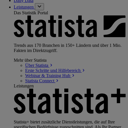
Daily Data
Leistungen
Das Statistik Portal
Trends aus 170 Branchen in 150+ Ländern und über 1 Mio.
Fakten im Direktzugriff.
Mehr über Statista
Über
Statista
Erste Schritte und
Hilfebereich
Webinar & Training
Hub
Statista
Connect
Leistungen
Statista+ bietet zusätzliche Dienstleistungen, die auf Ihre
spezifischen Bedürfnisse zugeschnitten sind. Als Ihr Partner