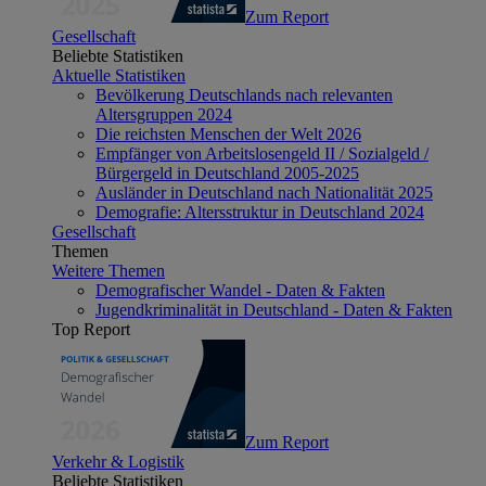
Zum Report
Gesellschaft
Beliebte Statistiken
Aktuelle Statistiken
Bevölkerung Deutschlands nach relevanten
Altersgruppen 2024
Die reichsten Menschen der Welt 2026
Empfänger von Arbeitslosengeld II / Sozialgeld /
Bürgergeld in Deutschland 2005-2025
Ausländer in Deutschland nach Nationalität 2025
Demografie: Altersstruktur in Deutschland 2024
Gesellschaft
Themen
Weitere Themen
Demografischer Wandel - Daten & Fakten
Jugendkriminalität in Deutschland - Daten & Fakten
Top Report
Zum Report
Verkehr & Logistik
Beliebte Statistiken