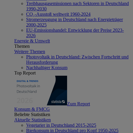
Treibhausgasemissionen nach Sektoren in Deutschland
1990-2030
CO₂-Ausstoß weltweit 1960-2024
Stromerzeugung in Deutschland nach Energieträger
2000-2025
EU-Emissionshandel: Entwicklung der Preise 2023-
2026
Energie & Umwelt
Themen
Weitere Themen
Photovoltaik in Deutschland: Zwischen Fortschritt und
Herausforderung
Nachhaltiger Konsum
Top Report
Zum Report
Konsum & FMCG
Beliebte Statistiken
Aktuelle Statistiken
Vegetarier in Deutschland 2015-2025
Bierkonsum in Deutschland pro Kopf 1950-2025