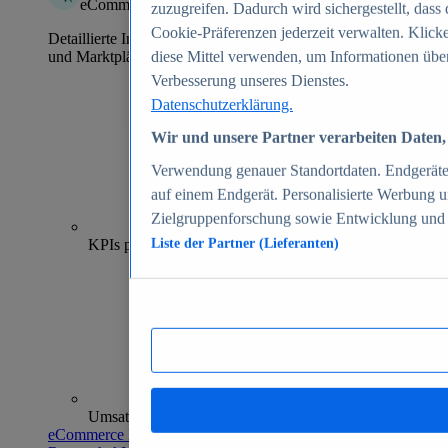
eCommerce Insights
zuzugreifen. Dadurch wird sichergestellt, dass 
Cookie-Präferenzen jederzeit verwalten. Klick
Detaillierte Informationen zu mehr als 39.000 Online-Shops
und Marktplätzen
diese Mittel verwenden, um Informationen über
Verbesserung unseres Dienstes.
Datenschutzerklärung.
Wir und unsere Partner verarbeiten Daten, 
Verwendung genauer Standortdaten. Endgeräteei
auf einem Endgerät. Personalisierte Werbung 
Zielgruppenforschung sowie Entwicklung und
70+
KPIs pro Shop
Liste der Partner (Lieferanten)
Umsatzanalysen und -prognosen
eCommerce Insights entdecken