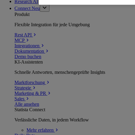
Research AI
Connect
Neu
Produkt
Flexible Integration für jede Umgebung
Rest API
MCP
Integrationen
Dokumentation
Demo buchen
KI-Assistenten
Schnelle Antworten, menschengeprüfte Insights
Marktforschung
Strategie
Marketing & PR
Sales
Alle ansehen
Statista Connect
Verlässliche Daten, in jedem Workflow
Mehr
erfahren