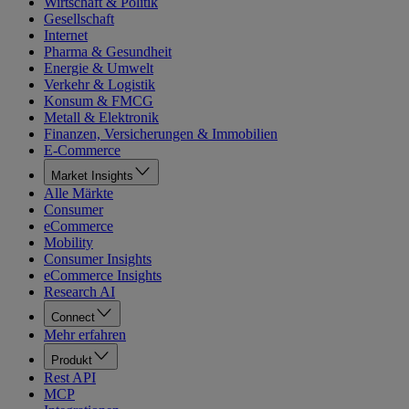
Wirtschaft & Politik
Gesellschaft
Internet
Pharma & Gesundheit
Energie & Umwelt
Verkehr & Logistik
Konsum & FMCG
Metall & Elektronik
Finanzen, Versicherungen & Immobilien
E-Commerce
Market Insights
Alle Märkte
Consumer
eCommerce
Mobility
Consumer Insights
eCommerce Insights
Research AI
Connect
Mehr erfahren
Produkt
Rest API
MCP