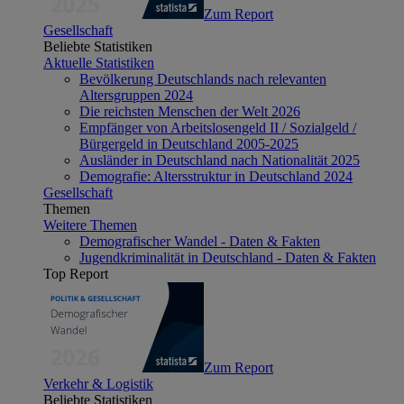
Zum Report
Gesellschaft
Beliebte Statistiken
Aktuelle Statistiken
Bevölkerung Deutschlands nach relevanten
Altersgruppen 2024
Die reichsten Menschen der Welt 2026
Empfänger von Arbeitslosengeld II / Sozialgeld /
Bürgergeld in Deutschland 2005-2025
Ausländer in Deutschland nach Nationalität 2025
Demografie: Altersstruktur in Deutschland 2024
Gesellschaft
Themen
Weitere Themen
Demografischer Wandel - Daten & Fakten
Jugendkriminalität in Deutschland - Daten & Fakten
Top Report
Zum Report
Verkehr & Logistik
Beliebte Statistiken