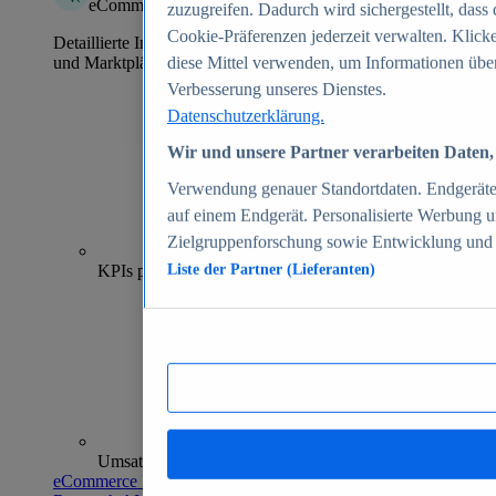
eCommerce Insights
zuzugreifen. Dadurch wird sichergestellt, dass 
Cookie-Präferenzen jederzeit verwalten. Klick
Detaillierte Informationen zu mehr als 39.000 Online-Shops
und Marktplätzen
diese Mittel verwenden, um Informationen über
Verbesserung unseres Dienstes.
Datenschutzerklärung.
Wir und unsere Partner verarbeiten Daten, 
Verwendung genauer Standortdaten. Endgeräteei
auf einem Endgerät. Personalisierte Werbung 
Zielgruppenforschung sowie Entwicklung und
70+
KPIs pro Shop
Liste der Partner (Lieferanten)
Umsatzanalysen und -prognosen
eCommerce Insights entdecken