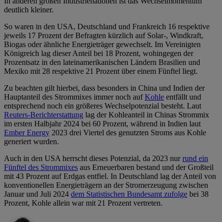
In anderen großen Industrienationen ist das Wechselmomentum
deutlich kleiner.
So waren in den USA, Deutschland und Frankreich 16 respektive
jeweils 17 Prozent der Befragten kürzlich auf Solar-, Windkraft,
Biogas oder ähnliche Energieträger gewechselt. Im Vereinigten
Königreich lag dieser Anteil bei 18 Prozent, wohingegen der
Prozentsatz in den lateinamerikanischen Ländern Brasilien und
Mexiko mit 28 respektive 21 Prozent über einem Fünftel liegt.
Zu beachten gilt hierbei, dass besonders in China und Indien der
Hauptanteil des Strommixes immer noch auf
Kohle
entfällt und
entsprechend noch ein größeres Wechselpotenzial besteht. Laut
Reuters-Berichterstattung
lag der Kohleanteil in Chinas Strommix
im ersten Halbjahr 2024 bei 60 Prozent, während in Indien laut
Ember Energy
2023 drei Viertel des genutzten Stroms aus Kohle
generiert wurden.
Auch in den USA herrscht dieses Potenzial, da 2023 nur
rund ein
Fünftel des Strommixes
aus Erneuerbaren bestand und der Großteil
mit 43 Prozent auf Erdgas entfiel. In Deutschland lag der Anteil von
konventionellen Energieträgern an der Stromerzeugung zwischen
Januar und Juli 2024
dem Statistischen Bundesamt zufolge
bei 38
Prozent, Kohle allein war mit 21 Prozent vertreten.