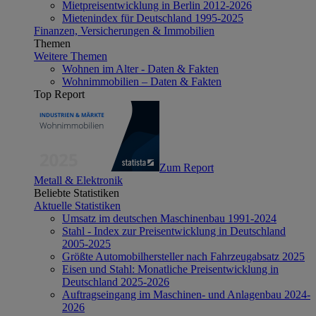
Mietpreisentwicklung in Berlin 2012-2026
Mietenindex für Deutschland 1995-2025
Finanzen, Versicherungen & Immobilien
Themen
Weitere Themen
Wohnen im Alter - Daten & Fakten
Wohnimmobilien – Daten & Fakten
Top Report
Zum Report
Metall & Elektronik
Beliebte Statistiken
Aktuelle Statistiken
Umsatz im deutschen Maschinenbau 1991-2024
Stahl - Index zur Preisentwicklung in Deutschland
2005-2025
Größte Automobilhersteller nach Fahrzeugabsatz 2025
Eisen und Stahl: Monatliche Preisentwicklung in
Deutschland 2025-2026
Auftragseingang im Maschinen- und Anlagenbau 2024-
2026