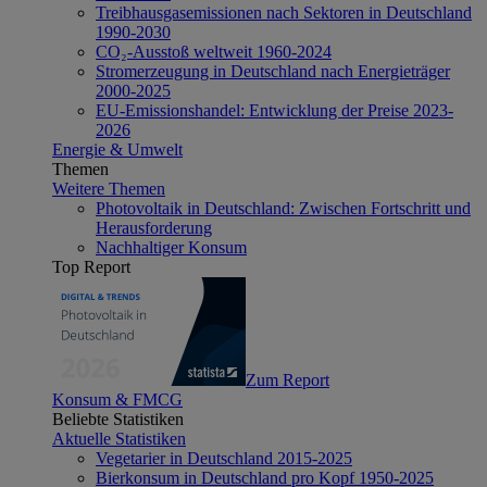
Treibhausgasemissionen nach Sektoren in Deutschland
1990-2030
CO₂-Ausstoß weltweit 1960-2024
Stromerzeugung in Deutschland nach Energieträger
2000-2025
EU-Emissionshandel: Entwicklung der Preise 2023-
2026
Energie & Umwelt
Themen
Weitere Themen
Photovoltaik in Deutschland: Zwischen Fortschritt und
Herausforderung
Nachhaltiger Konsum
Top Report
Zum Report
Konsum & FMCG
Beliebte Statistiken
Aktuelle Statistiken
Vegetarier in Deutschland 2015-2025
Bierkonsum in Deutschland pro Kopf 1950-2025