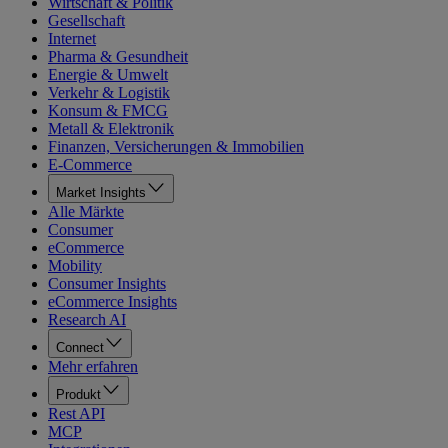
Wirtschaft & Politik
Gesellschaft
Internet
Pharma & Gesundheit
Energie & Umwelt
Verkehr & Logistik
Konsum & FMCG
Metall & Elektronik
Finanzen, Versicherungen & Immobilien
E-Commerce
Market Insights
Alle Märkte
Consumer
eCommerce
Mobility
Consumer Insights
eCommerce Insights
Research AI
Connect
Mehr erfahren
Produkt
Rest API
MCP