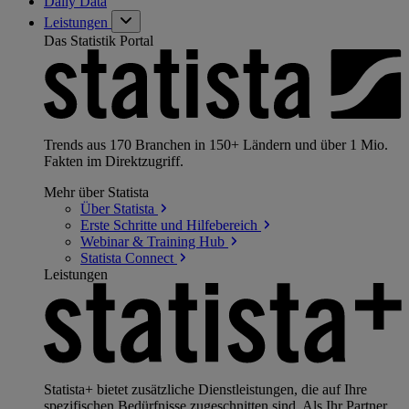
Daily Data
Leistungen
Das Statistik Portal
Trends aus 170 Branchen in 150+ Ländern und über 1 Mio.
Fakten im Direktzugriff.
Mehr über Statista
Über
Statista
Erste Schritte und
Hilfebereich
Webinar & Training
Hub
Statista
Connect
Leistungen
Statista+ bietet zusätzliche Dienstleistungen, die auf Ihre
spezifischen Bedürfnisse zugeschnitten sind. Als Ihr Partner