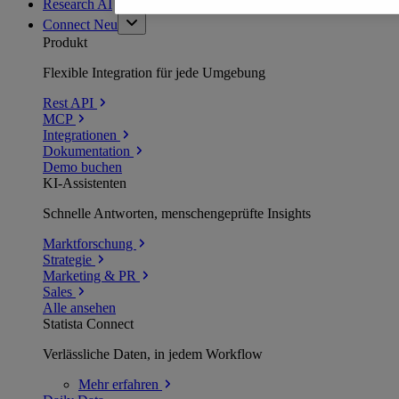
Research AI
Connect
Neu
Produkt
Flexible Integration für jede Umgebung
Rest API
MCP
Integrationen
Dokumentation
Demo buchen
KI-Assistenten
Schnelle Antworten, menschengeprüfte Insights
Marktforschung
Strategie
Marketing & PR
Sales
Alle ansehen
Statista Connect
Verlässliche Daten, in jedem Workflow
Mehr
erfahren