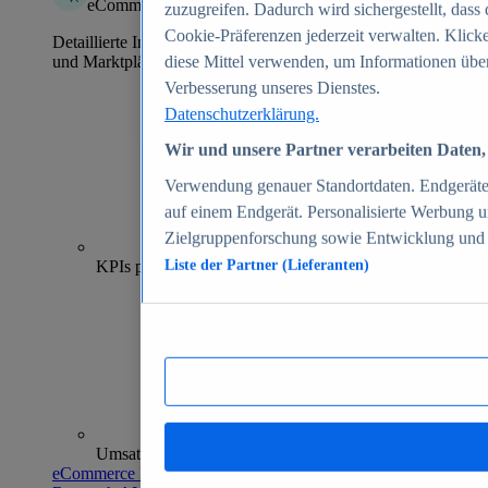
eCommerce Insights
zuzugreifen. Dadurch wird sichergestellt, dass 
Cookie-Präferenzen jederzeit verwalten. Klick
Detaillierte Informationen zu mehr als 39.000 Online-Shops
und Marktplätzen
diese Mittel verwenden, um Informationen über
Verbesserung unseres Dienstes.
Datenschutzerklärung.
Wir und unsere Partner verarbeiten Daten, 
Verwendung genauer Standortdaten. Endgeräteei
auf einem Endgerät. Personalisierte Werbung 
Zielgruppenforschung sowie Entwicklung und
70+
KPIs pro Shop
Liste der Partner (Lieferanten)
Umsatzanalysen und -prognosen
eCommerce Insights entdecken