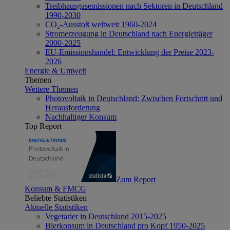
Treibhausgasemissionen nach Sektoren in Deutschland
1990-2030
CO₂-Ausstoß weltweit 1960-2024
Stromerzeugung in Deutschland nach Energieträger
2000-2025
EU-Emissionshandel: Entwicklung der Preise 2023-
2026
Energie & Umwelt
Themen
Weitere Themen
Photovoltaik in Deutschland: Zwischen Fortschritt und
Herausforderung
Nachhaltiger Konsum
Top Report
Zum Report
Konsum & FMCG
Beliebte Statistiken
Aktuelle Statistiken
Vegetarier in Deutschland 2015-2025
Bierkonsum in Deutschland pro Kopf 1950-2025