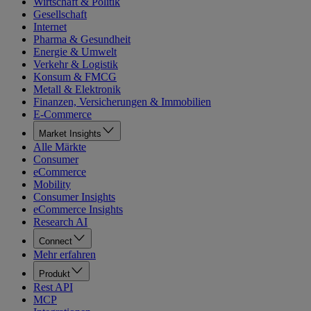
Wirtschaft & Politik
Gesellschaft
Internet
Pharma & Gesundheit
Energie & Umwelt
Verkehr & Logistik
Konsum & FMCG
Metall & Elektronik
Finanzen, Versicherungen & Immobilien
E-Commerce
Market Insights
Alle Märkte
Consumer
eCommerce
Mobility
Consumer Insights
eCommerce Insights
Research AI
Connect
Mehr erfahren
Produkt
Rest API
MCP