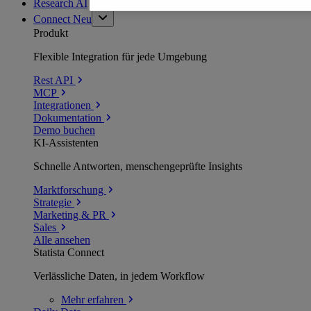
Research AI
Connect
Neu
Produkt
Flexible Integration für jede Umgebung
Rest API
MCP
Integrationen
Dokumentation
Demo buchen
KI-Assistenten
Schnelle Antworten, menschengeprüfte Insights
Marktforschung
Strategie
Marketing & PR
Sales
Alle ansehen
Statista Connect
Verlässliche Daten, in jedem Workflow
Mehr
erfahren