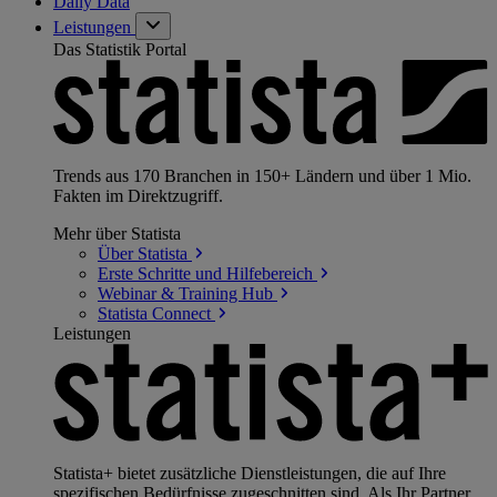
Daily Data
Leistungen
Das Statistik Portal
Trends aus 170 Branchen in 150+ Ländern und über 1 Mio.
Fakten im Direktzugriff.
Mehr über Statista
Über
Statista
Erste Schritte und
Hilfebereich
Webinar & Training
Hub
Statista
Connect
Leistungen
Statista+ bietet zusätzliche Dienstleistungen, die auf Ihre
spezifischen Bedürfnisse zugeschnitten sind. Als Ihr Partner