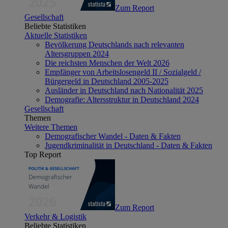
Zum Report
Gesellschaft
Beliebte Statistiken
Aktuelle Statistiken
Bevölkerung Deutschlands nach relevanten
Altersgruppen 2024
Die reichsten Menschen der Welt 2026
Empfänger von Arbeitslosengeld II / Sozialgeld /
Bürgergeld in Deutschland 2005-2025
Ausländer in Deutschland nach Nationalität 2025
Demografie: Altersstruktur in Deutschland 2024
Gesellschaft
Themen
Weitere Themen
Demografischer Wandel - Daten & Fakten
Jugendkriminalität in Deutschland - Daten & Fakten
Top Report
Zum Report
Verkehr & Logistik
Beliebte Statistiken