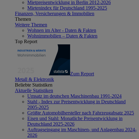
Mietpreisentwicklung in Berlin 2012-2026
Mietenindex für Deutschland 1995-2025
Finanzen, Versicherungen & Immobilien
Themen
Weitere Themen
Wohnen im Alter - Daten & Fakten
Wohnimmobilien – Daten & Fakten
Top Report
Zum Report
Metall & Elektronik
Beliebte Statistiken
Aktuelle Statistiken
Umsatz im deutschen Maschinenbau 1991-2024
Stahl - Index zur Preisentwicklung in Deutschland
2005-2025
Größte Automobilhersteller nach Fahrzeugabsatz 2025
Eisen und Stahl: Monatliche Preisentwicklung in
Deutschland 2025-2026
Auftragseingang im Maschinen- und Anlagenbau 2024-
2026