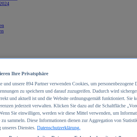
 2024
en
en
ieren Ihre Privatsphäre
te und unsere
894
Partner verwenden Cookies, um personenbezogene 
ennungen zu speichern und darauf zuzugreifen. Dadurch wird sichergest
orrekt und aktuell ist und die Website ordnungsgemäß funktioniert. Sie 
025
renzen jederzeit verwalten. Klicken Sie dazu auf die Schaltfläche „Vor
schland 2025
Wenn Sie einwilligen, werden wir diese Mittel verwenden, um Informat
 zu sammeln. Diese Informationen dienen zur Aggregation von Statisti
 unseres Dienstes.
Datenschutzerklärung.