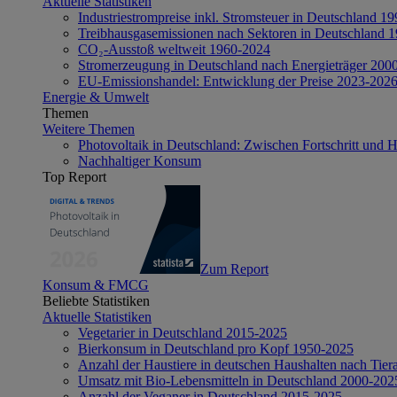
Aktuelle Statistiken
Industriestrompreise inkl. Stromsteuer in Deutschland 1
Treibhausgasemissionen nach Sektoren in Deutschland 
CO₂-Ausstoß weltweit 1960-2024
Stromerzeugung in Deutschland nach Energieträger 200
EU-Emissionshandel: Entwicklung der Preise 2023-202
Energie & Umwelt
Themen
Weitere Themen
Photovoltaik in Deutschland: Zwischen Fortschritt und 
Nachhaltiger Konsum
Top Report
Zum Report
Konsum & FMCG
Beliebte Statistiken
Aktuelle Statistiken
Vegetarier in Deutschland 2015-2025
Bierkonsum in Deutschland pro Kopf 1950-2025
Anzahl der Haustiere in deutschen Haushalten nach Tier
Umsatz mit Bio-Lebensmitteln in Deutschland 2000-202
Anzahl der Veganer in Deutschland 2015-2025