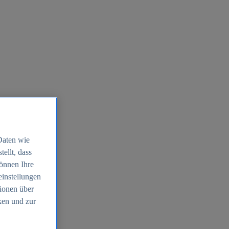
Daten wie
ellt, dass
können Ihre
einstellungen
ionen über
ken und zur