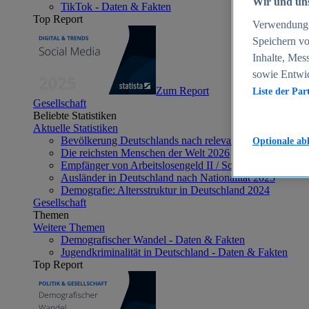
Wir und uns
TikTok - Daten & Fakten
Top Report
Verwendung g
Speichern vo
Inhalte, Mes
sowie Entwi
Zum Report
Liste der Par
Gesellschaft
Beliebte Statistiken
Aktuelle Statistiken
Bevölkerung Deutschlands nach relevanten Altersgrupp
Optionale ab
Die reichsten Menschen der Welt 2026
Empfänger von Arbeitslosengeld II / Sozialgeld / Bürge
Ausländer in Deutschland nach Nationalität 2025
Demografie: Altersstruktur in Deutschland 2024
Gesellschaft
Themen
Weitere Themen
Demografischer Wandel - Daten & Fakten
Jugendkriminalität in Deutschland - Daten & Fakten
Top Report