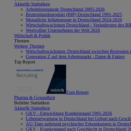
Aktuelle Statistiken
Arbeitslosenquote Deutschland 2005-2026
Bruttoinlandsprodukt (BIP) Deutschland 1991-2025
Monatliche Inflationsrate in Deutschland 2024-2026
Wirtschaftswachstum Deutschland - Veränderung des B
Wertvollste Unternehmen der Welt 2026
Wirtschaft & Politik
Themen
Weitere Themen
Wirtschaftswachstum: Deutschland zwischen Rezession 
Generation Z auf dem Arbeitsmarkt - Daten & Fakten
Top Report
Zum Report
Pharma & Gesundheit
Beliebte Statistiken
Aktuelle Statistiken
GKV - Entwicklung Krankenstand 1991-2026
Lebenserwartung in Deutschland bei Geburt nach Gesch
AU-Tage aufgrund psychischer Erkrankungen in Deutsc
GKV - Krankenstand nach Geschlecht in Deutschland 