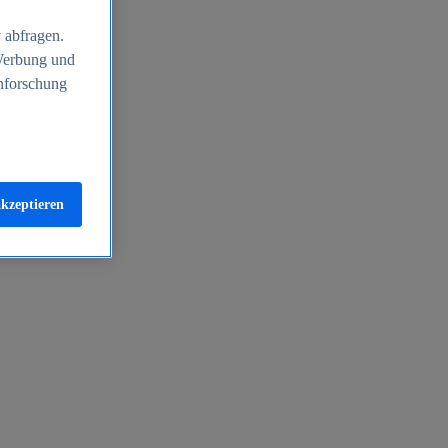
 abfragen.
 Werbung und
nforschung
akzeptieren