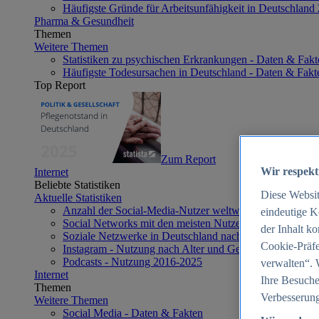
Häufigste Gründe für Arbeitsunfähigkeit in Deutschland
Pharma & Gesundheit
Themen
Weitere Themen
Statistiken zu psychischen Erkrankungen - Daten & Fakt
Häufigste Todesursachen in Deutschland - Daten & Fakt
Top Report
Zum Report
Wir respekt
Internet
Beliebte Statistiken
Diese Websi
Aktuelle Statistiken
Anzahl der Social-Media-Nutzer weltweit 2012-2025
eindeutige K
Social Networks mit den meisten Nutzern weltweit 2025
der Inhalt k
Soziale Netzwerke in Deutschland nach Generationen 2
Cookie-Präfe
Instagram - Nutzung nach Alter und Geschlecht in Deut
Podcasts - Nutzung 2016-2025
verwalten“. 
Internet
Ihre Besuche
Themen
Verbesserung
Weitere Themen
Social Media - Daten & Fakten