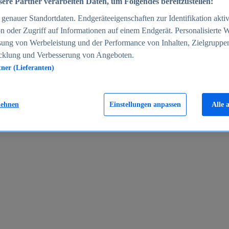
ere Partner verarbeiten Daten, um Folgendes bereitzustellen:
enauer Standortdaten. Endgeräteeigenschaften zur Identifikation aktiv
n oder Zugriff auf Informationen auf einem Endgerät. Personalisierte
sung von Werbeleistung und der Performance von Inhalten, Zielgruppe
cklung und Verbesserung von Angeboten.
tner (Lieferanten)
en 2024
lehnen
Einstellungen anpassen
Alle 
rgeld in Deutschland 2005-2025