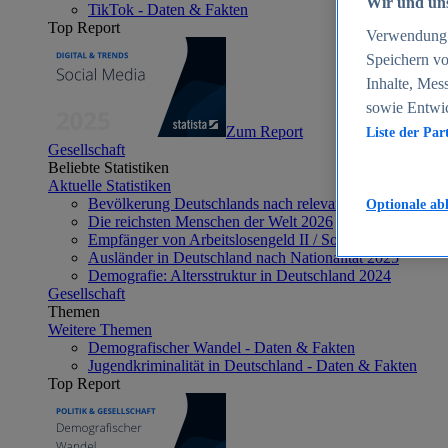
Wir und uns
TikTok - Daten & Fakten
Top Report
Verwendung g
Speichern vo
Inhalte, Mes
sowie Entwi
Zum Report
Liste der Par
Gesellschaft
Beliebte Statistiken
Aktuelle Statistiken
Bevölkerung Deutschlands nach relevanten Altersgrupp
Optionale ab
Die reichsten Menschen der Welt 2026
Empfänger von Arbeitslosengeld II / Sozialgeld / Bürge
Ausländer in Deutschland nach Nationalität 2025
Demografie: Altersstruktur in Deutschland 2024
Gesellschaft
Themen
Weitere Themen
Demografischer Wandel - Daten & Fakten
Jugendkriminalität in Deutschland - Daten & Fakten
Top Report