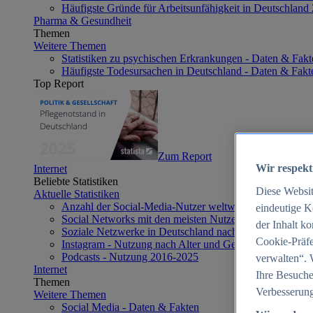
Häufigste Gründe für Arbeitsunfähigkeit in Deutschland
Pharma & Gesundheit
Themen
Weitere Themen
Statistiken zu psychischen Erkrankungen - Daten & Fakt
Häufigste Todesursachen in Deutschland - Daten & Fakt
Top Report
Zum Report
Wir respekt
Internet
Beliebte Statistiken
Diese Websi
Aktuelle Statistiken
Anzahl der Social-Media-Nutzer weltweit 2012-2025
eindeutige K
Social Networks mit den meisten Nutzern weltweit 2025
der Inhalt k
Soziale Netzwerke in Deutschland nach Generationen 2
Cookie-Präfe
Instagram - Nutzung nach Alter und Geschlecht in Deut
Podcasts - Nutzung 2016-2025
verwalten“. 
Internet
Ihre Besuche
Themen
Verbesserung
Weitere Themen
Social Media - Daten & Fakten