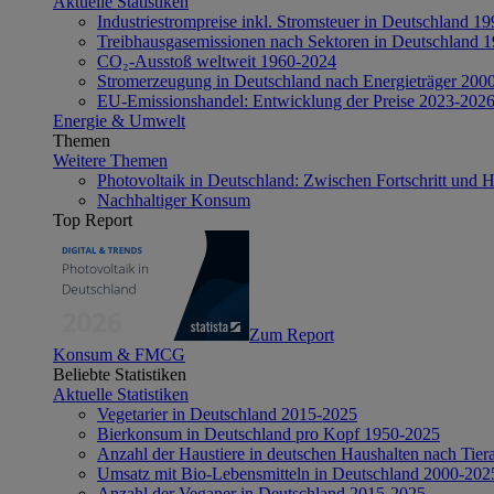
Aktuelle Statistiken
Industriestrompreise inkl. Stromsteuer in Deutschland 1
Treibhausgasemissionen nach Sektoren in Deutschland 
CO₂-Ausstoß weltweit 1960-2024
Stromerzeugung in Deutschland nach Energieträger 200
EU-Emissionshandel: Entwicklung der Preise 2023-202
Energie & Umwelt
Themen
Weitere Themen
Photovoltaik in Deutschland: Zwischen Fortschritt und 
Nachhaltiger Konsum
Top Report
Zum Report
Konsum & FMCG
Beliebte Statistiken
Aktuelle Statistiken
Vegetarier in Deutschland 2015-2025
Bierkonsum in Deutschland pro Kopf 1950-2025
Anzahl der Haustiere in deutschen Haushalten nach Tier
Umsatz mit Bio-Lebensmitteln in Deutschland 2000-202
Anzahl der Veganer in Deutschland 2015-2025