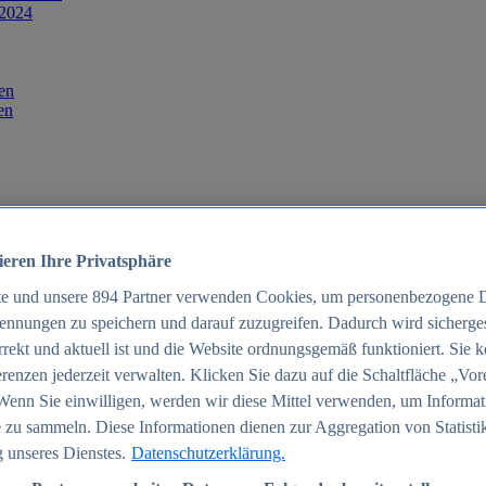
 2024
en
en
ieren Ihre Privatsphäre
te und unsere
894
Partner verwenden Cookies, um personenbezogene 
ennungen zu speichern und darauf zuzugreifen. Dadurch wird sichergest
orrekt und aktuell ist und die Website ordnungsgemäß funktioniert. Sie 
025
renzen jederzeit verwalten. Klicken Sie dazu auf die Schaltfläche „Vor
schland 2025
Wenn Sie einwilligen, werden wir diese Mittel verwenden, um Informat
 zu sammeln. Diese Informationen dienen zur Aggregation von Statisti
 unseres Dienstes.
Datenschutzerklärung.