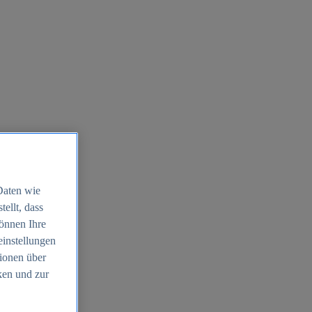
Daten wie
ellt, dass
können Ihre
einstellungen
ionen über
ken und zur