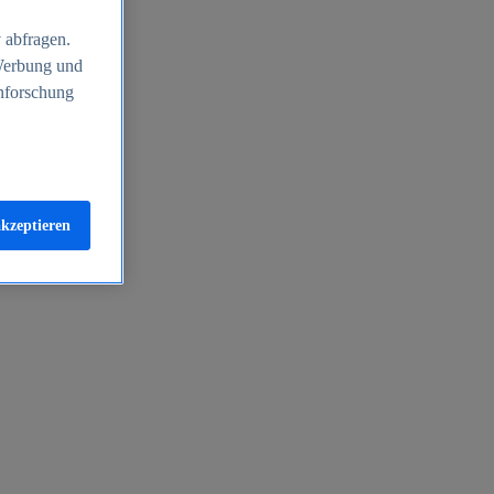
 abfragen.
 Werbung und
nforschung
akzeptieren