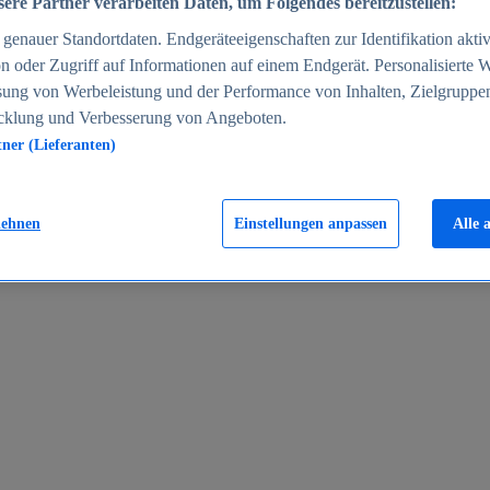
ere Partner verarbeiten Daten, um Folgendes bereitzustellen:
enauer Standortdaten. Endgeräteeigenschaften zur Identifikation aktiv
n oder Zugriff auf Informationen auf einem Endgerät. Personalisierte
sung von Werbeleistung und der Performance von Inhalten, Zielgruppe
cklung und Verbesserung von Angeboten.
tner (Lieferanten)
en 2024
lehnen
Einstellungen anpassen
Alle 
rgeld in Deutschland 2005-2025