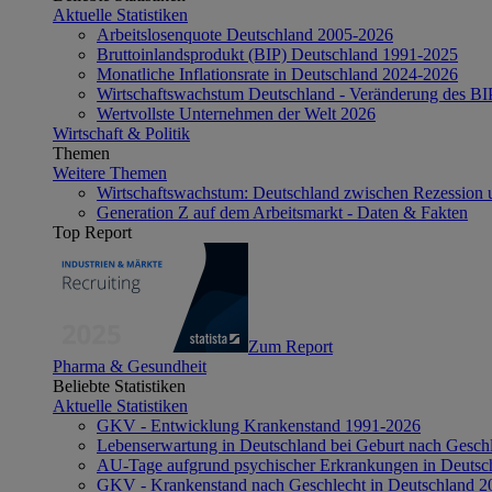
Aktuelle Statistiken
Arbeitslosenquote Deutschland 2005-2026
Bruttoinlandsprodukt (BIP) Deutschland 1991-2025
Monatliche Inflationsrate in Deutschland 2024-2026
Wirtschaftswachstum Deutschland - Veränderung des B
Wertvollste Unternehmen der Welt 2026
Wirtschaft & Politik
Themen
Weitere Themen
Wirtschaftswachstum: Deutschland zwischen Rezession 
Generation Z auf dem Arbeitsmarkt - Daten & Fakten
Top Report
Zum Report
Pharma & Gesundheit
Beliebte Statistiken
Aktuelle Statistiken
GKV - Entwicklung Krankenstand 1991-2026
Lebenserwartung in Deutschland bei Geburt nach Gesch
AU-Tage aufgrund psychischer Erkrankungen in Deutsc
GKV - Krankenstand nach Geschlecht in Deutschland 