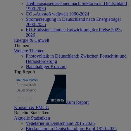
Treibhausgasemissionen nach Sektoren in Deutschland
1990-2030
CO₂-Ausstoß weltweit 1960-2024
Stromerzeugung in Deutschland nach Energieträger
2000-2025
EU-Emissionshandel: Entwicklung der Preise 2023-
2026
Energie & Umwelt
Themen
Weitere Themen
Photovoltaik in Deutschland: Zwischen Fortschritt und
Herausforderung
Nachhaltiger Konsum
Top Report
Zum Report
Konsum & FMCG
Beliebte Statistiken
Aktuelle Statistiken
Vegetarier in Deutschland 2015-2025
Bierkonsum in Deutschland pro Kopf 1950-2025