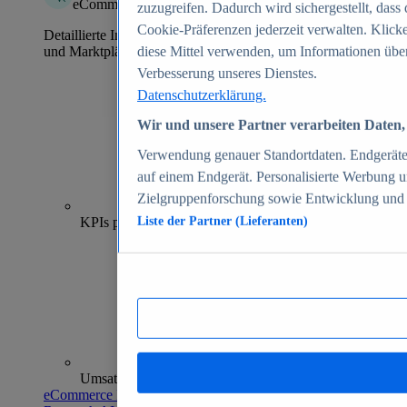
eCommerce Insights
zuzugreifen. Dadurch wird sichergestellt, dass 
Cookie-Präferenzen jederzeit verwalten. Klick
Detaillierte Informationen zu mehr als 39.000 Online-Shops
und Marktplätzen
diese Mittel verwenden, um Informationen über
Verbesserung unseres Dienstes.
Datenschutzerklärung.
Wir und unsere Partner verarbeiten Daten, 
Verwendung genauer Standortdaten. Endgeräteei
auf einem Endgerät. Personalisierte Werbung 
Zielgruppenforschung sowie Entwicklung und
70+
KPIs pro Shop
Liste der Partner (Lieferanten)
Umsatzanalysen und -prognosen
eCommerce Insights entdecken