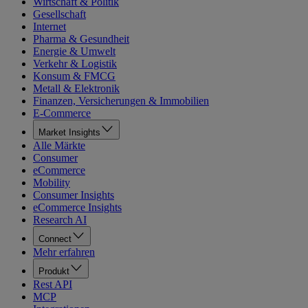
Wirtschaft & Politik
Gesellschaft
Internet
Pharma & Gesundheit
Energie & Umwelt
Verkehr & Logistik
Konsum & FMCG
Metall & Elektronik
Finanzen, Versicherungen & Immobilien
E-Commerce
Market Insights
Alle Märkte
Consumer
eCommerce
Mobility
Consumer Insights
eCommerce Insights
Research AI
Connect
Mehr erfahren
Produkt
Rest API
MCP