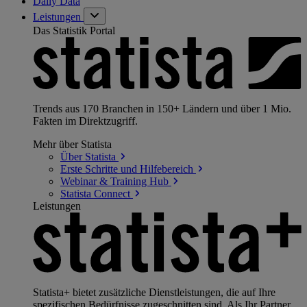
Daily Data
Leistungen
Das Statistik Portal
Trends aus 170 Branchen in 150+ Ländern und über 1 Mio.
Fakten im Direktzugriff.
Mehr über Statista
Über
Statista
Erste Schritte und
Hilfebereich
Webinar & Training
Hub
Statista
Connect
Leistungen
Statista+ bietet zusätzliche Dienstleistungen, die auf Ihre
spezifischen Bedürfnisse zugeschnitten sind. Als Ihr Partner