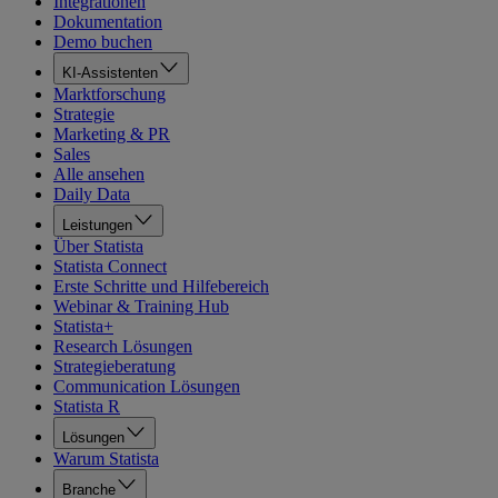
Integrationen
Dokumentation
Demo buchen
KI-Assistenten
Marktforschung
Strategie
Marketing & PR
Sales
Alle ansehen
Daily Data
Leistungen
Über Statista
Statista Connect
Erste Schritte und Hilfebereich
Webinar & Training Hub
Statista+
Research Lösungen
Strategieberatung
Communication Lösungen
Statista R
Lösungen
Warum Statista
Branche