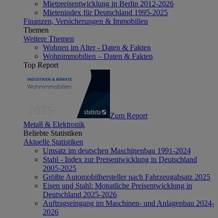
Mietpreisentwicklung in Berlin 2012-2026
Mietenindex für Deutschland 1995-2025
Finanzen, Versicherungen & Immobilien
Themen
Weitere Themen
Wohnen im Alter - Daten & Fakten
Wohnimmobilien – Daten & Fakten
Top Report
Zum Report
Metall & Elektronik
Beliebte Statistiken
Aktuelle Statistiken
Umsatz im deutschen Maschinenbau 1991-2024
Stahl - Index zur Preisentwicklung in Deutschland
2005-2025
Größte Automobilhersteller nach Fahrzeugabsatz 2025
Eisen und Stahl: Monatliche Preisentwicklung in
Deutschland 2025-2026
Auftragseingang im Maschinen- und Anlagenbau 2024-
2026