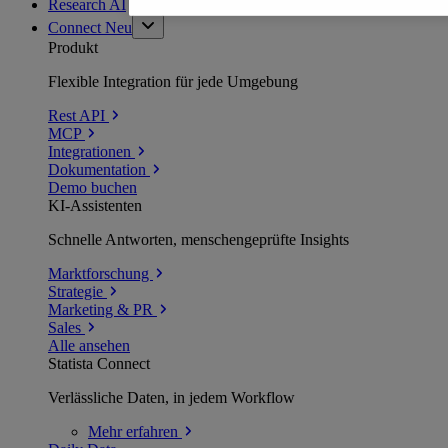
Research AI
Connect
Neu
Produkt
Flexible Integration für jede Umgebung
Rest API
MCP
Integrationen
Dokumentation
Demo buchen
KI-Assistenten
Schnelle Antworten, menschengeprüfte Insights
Marktforschung
Strategie
Marketing & PR
Sales
Alle ansehen
Statista Connect
Verlässliche Daten, in jedem Workflow
Mehr
erfahren