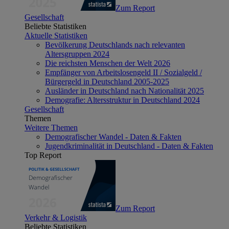
Zum Report
Gesellschaft
Beliebte Statistiken
Aktuelle Statistiken
Bevölkerung Deutschlands nach relevanten
Altersgruppen 2024
Die reichsten Menschen der Welt 2026
Empfänger von Arbeitslosengeld II / Sozialgeld /
Bürgergeld in Deutschland 2005-2025
Ausländer in Deutschland nach Nationalität 2025
Demografie: Altersstruktur in Deutschland 2024
Gesellschaft
Themen
Weitere Themen
Demografischer Wandel - Daten & Fakten
Jugendkriminalität in Deutschland - Daten & Fakten
Top Report
Zum Report
Verkehr & Logistik
Beliebte Statistiken