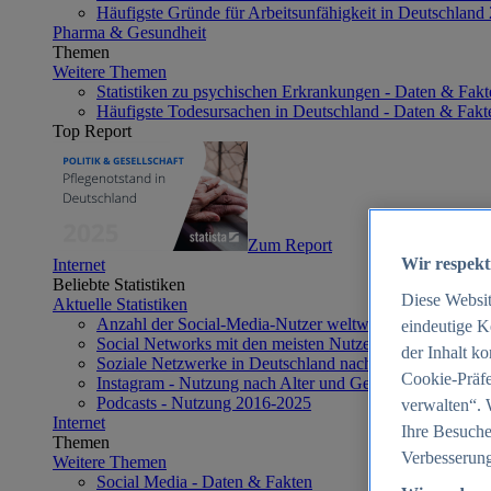
Häufigste Gründe für Arbeitsunfähigkeit in Deutschland
Pharma & Gesundheit
Themen
Weitere Themen
Statistiken zu psychischen Erkrankungen - Daten & Fakt
Häufigste Todesursachen in Deutschland - Daten & Fakt
Top Report
Zum Report
Wir respekt
Internet
Beliebte Statistiken
Diese Websi
Aktuelle Statistiken
Anzahl der Social-Media-Nutzer weltweit 2012-2025
eindeutige K
Social Networks mit den meisten Nutzern weltweit 2025
der Inhalt k
Soziale Netzwerke in Deutschland nach Generationen 2
Cookie-Präfe
Instagram - Nutzung nach Alter und Geschlecht in Deut
Podcasts - Nutzung 2016-2025
verwalten“. 
Internet
Ihre Besuche
Themen
Verbesserung
Weitere Themen
Social Media - Daten & Fakten