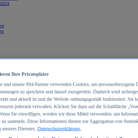
 2024
en
en
ieren Ihre Privatsphäre
te und unsere
894
Partner verwenden Cookies, um personenbezogene 
ennungen zu speichern und darauf zuzugreifen. Dadurch wird sichergest
orrekt und aktuell ist und die Website ordnungsgemäß funktioniert. Sie 
025
renzen jederzeit verwalten. Klicken Sie dazu auf die Schaltfläche „Vor
schland 2025
Wenn Sie einwilligen, werden wir diese Mittel verwenden, um Informat
 zu sammeln. Diese Informationen dienen zur Aggregation von Statisti
 unseres Dienstes.
Datenschutzerklärung.