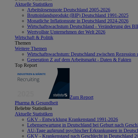
Aktuelle Statistiken
Arbeitslosenquote Deutschland 2005-2026
Bruttoinlandsprodukt (BIP) Deutschland 1991-2025
Monatliche Inflationsrate in Deutschland 2024-2026
Wirtschaftswachstum Deutschland - Veränderung des B
Wertvollste Unternehmen der Welt 2026
Wirtschaft & Politik
Themen
Weitere Themen
Wirtschaftswachstum: Deutschland zwischen Rezession 
Generation Z auf dem Arbeitsmarkt - Daten & Fakten
Top Report
Zum Report
Pharma & Gesundheit
Beliebte Statistiken
Aktuelle Statistiken
GKV - Entwicklung Krankenstand 1991-2026
Lebenserwartung in Deutschland bei Geburt nach Gesch
AU-Tage aufgrund psychischer Erkrankungen in Deutsc
GKV - Krankenstand nach Geschlecht in Deutschland 