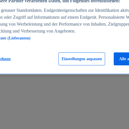
ere Partner verarbeiten Daten, um Folgendes bereitzustellen:
enauer Standortdaten. Endgeräteeigenschaften zur Identifikation aktiv
n oder Zugriff auf Informationen auf einem Endgerät. Personalisierte
sung von Werbeleistung und der Performance von Inhalten, Zielgruppe
cklung und Verbesserung von Angeboten.
tner (Lieferanten)
en 2024
lehnen
Einstellungen anpassen
Alle 
rgeld in Deutschland 2005-2025