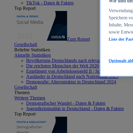
Wir und uns
TikTok - Daten & Fakten
Top Report
Verwendung g
Speichern vo
Inhalte, Mes
sowie Entwi
Zum Report
Liste der Par
Gesellschaft
Beliebte Statistiken
Aktuelle Statistiken
Bevölkerung Deutschlands nach relevanten Altersgrupp
Optionale ab
Die reichsten Menschen der Welt 2026
Empfänger von Arbeitslosengeld II / Sozialgeld / Bürge
Ausländer in Deutschland nach Nationalität 2025
Demografie: Altersstruktur in Deutschland 2024
Gesellschaft
Themen
Weitere Themen
Demografischer Wandel - Daten & Fakten
Jugendkriminalität in Deutschland - Daten & Fakten
Top Report