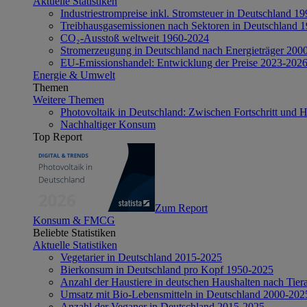
Aktuelle Statistiken
Industriestrompreise inkl. Stromsteuer in Deutschland 1
Treibhausgasemissionen nach Sektoren in Deutschland 
CO₂-Ausstoß weltweit 1960-2024
Stromerzeugung in Deutschland nach Energieträger 200
EU-Emissionshandel: Entwicklung der Preise 2023-202
Energie & Umwelt
Themen
Weitere Themen
Photovoltaik in Deutschland: Zwischen Fortschritt und 
Nachhaltiger Konsum
Top Report
Zum Report
Konsum & FMCG
Beliebte Statistiken
Aktuelle Statistiken
Vegetarier in Deutschland 2015-2025
Bierkonsum in Deutschland pro Kopf 1950-2025
Anzahl der Haustiere in deutschen Haushalten nach Tier
Umsatz mit Bio-Lebensmitteln in Deutschland 2000-202
Anzahl der Veganer in Deutschland 2015-2025