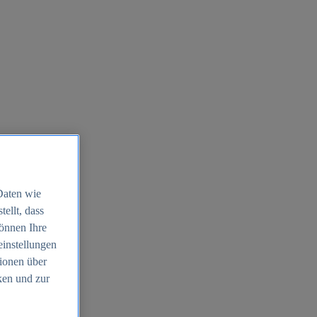
Daten wie
ellt, dass
können Ihre
einstellungen
ionen über
ken und zur