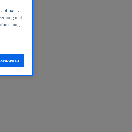
 abfragen.
 Werbung und
nforschung
akzeptieren