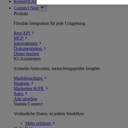
Research AI
Connect
Neu
Produkt
Flexible Integration für jede Umgebung
Rest API
MCP
Integrationen
Dokumentation
Demo buchen
KI-Assistenten
Schnelle Antworten, menschengeprüfte Insights
Marktforschung
Strategie
Marketing & PR
Sales
Alle ansehen
Statista Connect
Verlässliche Daten, in jedem Workflow
Mehr
erfahren