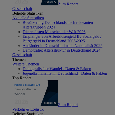
Zum Report
Gesellschaft
Beliebte Statistiken
Aktuelle Statistiken
Bevölkerung Deutschlands nach relevanten
Altersgruppen 2024
Die reichsten Menschen der Welt 2026
Empfänger von Arbeitslosengeld II / Sozialgeld /
Bürgergeld in Deutschland 2005-2025
Ausländer in Deutschland nach Nationalität 2025
Demografie: Altersstruktur in Deutschland 2024
Gesellschaft
Themen
Weitere Themen
Demografischer Wandel - Daten & Fakten
Jugendkriminalität in Deutschland - Daten & Fakten
Top Report
Zum Report
Verkehr & Logistik
Beliebte Statistiken