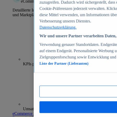
eCommerce Insights
zuzugreifen. Dadurch wird sichergestellt, dass 
Cookie-Präferenzen jederzeit verwalten. Klick
Detaillierte Informationen zu mehr als 39.000 Online-Shops
und Marktplätzen
diese Mittel verwenden, um Informationen über
Verbesserung unseres Dienstes.
Datenschutzerklärung.
Wir und unsere Partner verarbeiten Daten, 
Verwendung genauer Standortdaten. Endgeräteei
auf einem Endgerät. Personalisierte Werbung 
Zielgruppenforschung sowie Entwicklung und
70+
KPIs pro Shop
Liste der Partner (Lieferanten)
Umsatzanalysen und -prognosen
eCommerce Insights entdecken