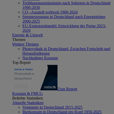
Treibhausgasemissionen nach Sektoren in Deutschland
1990-2030
CO₂-Ausstoß weltweit 1960-2024
Stromerzeugung in Deutschland nach Energieträger
2000-2025
EU-Emissionshandel: Entwicklung der Preise 2023-
2026
Energie & Umwelt
Themen
Weitere Themen
Photovoltaik in Deutschland: Zwischen Fortschritt und
Herausforderung
Nachhaltiger Konsum
Top Report
Zum Report
Konsum & FMCG
Beliebte Statistiken
Aktuelle Statistiken
Vegetarier in Deutschland 2015-2025
Bierkonsum in Deutschland pro Kopf 1950-2025