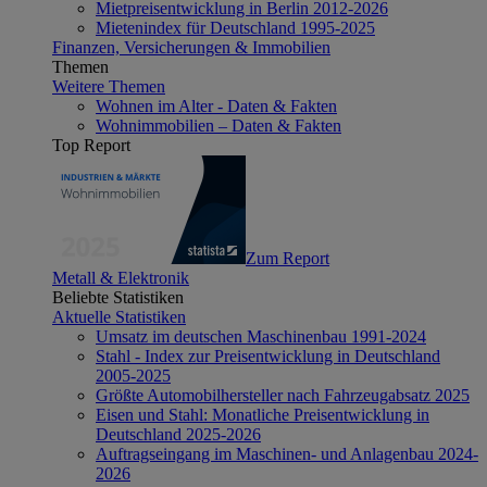
Mietpreisentwicklung in Berlin 2012-2026
Mietenindex für Deutschland 1995-2025
Finanzen, Versicherungen & Immobilien
Themen
Weitere Themen
Wohnen im Alter - Daten & Fakten
Wohnimmobilien – Daten & Fakten
Top Report
Zum Report
Metall & Elektronik
Beliebte Statistiken
Aktuelle Statistiken
Umsatz im deutschen Maschinenbau 1991-2024
Stahl - Index zur Preisentwicklung in Deutschland
2005-2025
Größte Automobilhersteller nach Fahrzeugabsatz 2025
Eisen und Stahl: Monatliche Preisentwicklung in
Deutschland 2025-2026
Auftragseingang im Maschinen- und Anlagenbau 2024-
2026