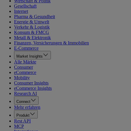
Wirtschaft & Politik
Gesellschaft
Internet
Pharma & Gesundheit
Energie & Umwelt
Verkehr & Logistik
Konsum & FMCG
Metall & Elektronik
Finanzen, Versicherungen & Immobilien
E-Commerce
Market Insights
Alle Märkte
Consumer
eCommerce
Mobility
Consumer Insights
eCommerce Insights
Research AI
Connect
Mehr erfahren
Produkt
Rest API
MCP