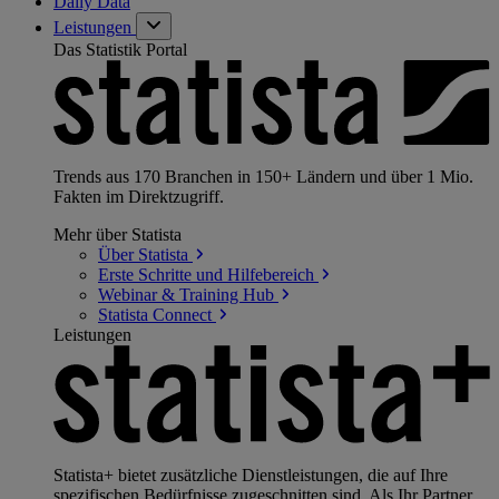
Daily Data
Leistungen
Das Statistik Portal
Trends aus 170 Branchen in 150+ Ländern und über 1 Mio.
Fakten im Direktzugriff.
Mehr über Statista
Über
Statista
Erste Schritte und
Hilfebereich
Webinar & Training
Hub
Statista
Connect
Leistungen
Statista+ bietet zusätzliche Dienstleistungen, die auf Ihre
spezifischen Bedürfnisse zugeschnitten sind. Als Ihr Partner