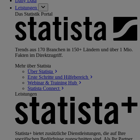
Daily Data
Leistungen
Das Statistik Portal
Trends aus 170 Branchen in 150+ Ländern und über 1 Mio.
Fakten im Direktzugriff.
Mehr über Statista
Über
Statista
Erste Schritte und
Hilfebereich
Webinar & Training
Hub
Statista
Connect
Leistungen
Statista+ bietet zusätzliche Dienstleistungen, die auf Ihre
spezifischen Bedürfnisse zugeschnitten sind. Als Ihr Partner