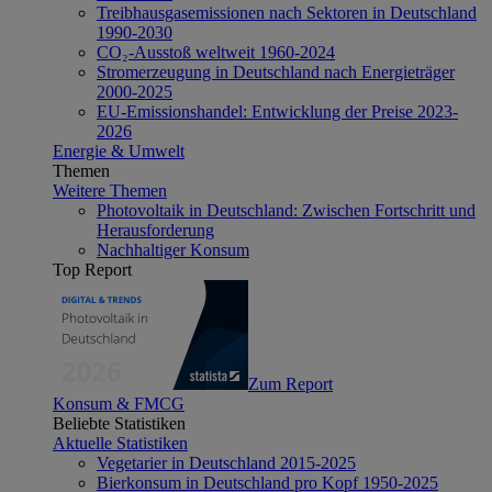
Treibhausgasemissionen nach Sektoren in Deutschland
1990-2030
CO₂-Ausstoß weltweit 1960-2024
Stromerzeugung in Deutschland nach Energieträger
2000-2025
EU-Emissionshandel: Entwicklung der Preise 2023-
2026
Energie & Umwelt
Themen
Weitere Themen
Photovoltaik in Deutschland: Zwischen Fortschritt und
Herausforderung
Nachhaltiger Konsum
Top Report
Zum Report
Konsum & FMCG
Beliebte Statistiken
Aktuelle Statistiken
Vegetarier in Deutschland 2015-2025
Bierkonsum in Deutschland pro Kopf 1950-2025