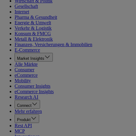
Wirtschaft & Politik
Gesellschaft
Internet
Pharma & Gesundheit
Energie & Umwelt
Verkehr & Logistik
Konsum & FMCG
Metall & Elektronik
Finanzen, Versicherungen & Immobilien
E-Commerce
Market Insights
Alle Märkte
Consumer
eCommerce
Mobility
Consumer Insights
eCommerce Insights
Research AI
Connect
Mehr erfahren
Produkt
Rest API
MCP