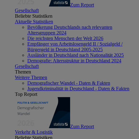
Zum Report
Gesellschaft
Beliebte Statistiken
Aktuelle Statistiken
Bevölkerung Deutschlands nach relevanten
Altersgruppen 2024
Die reichsten Menschen der Welt 2026
Empfänger von Arbeitslosengeld II / Sozialgeld /
Bürgergeld in Deutschland 2005-2025
Ausländer in Deutschland nach Nationalität 2025
Demografie: Altersstruktur in Deutschland 2024
Gesellschaft
Themen
Weitere Themen
Demografischer Wandel - Daten & Fakten
Jugendkriminalität in Deutschland - Daten & Fakten
Top Report
Zum Report
Verkehr & Logistik
Beliebte Statistiken