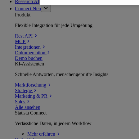
Research AI
Connect
Neu
Produkt
Flexible Integration für jede Umgebung
Rest API
MCP
Integrationen
Dokumentation
Demo buchen
KI-Assistenten
Schnelle Antworten, menschengeprüfte Insights
Marktforschung
Strategie
Marketing & PR
Sales
Alle ansehen
Statista Connect
Verlässliche Daten, in jedem Workflow
Mehr
erfahren