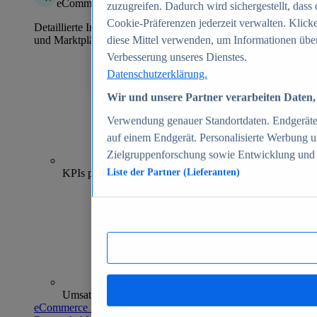
eCommerce Insights
zuzugreifen. Dadurch wird sichergestellt, dass 
Cookie-Präferenzen jederzeit verwalten. Klick
Detaillierte Informationen zu mehr als 39.000 Online-Shops
und Marktplätzen
diese Mittel verwenden, um Informationen über
Verbesserung unseres Dienstes.
Datenschutzerklärung.
Wir und unsere Partner verarbeiten Daten, 
Verwendung genauer Standortdaten. Endgeräteei
auf einem Endgerät. Personalisierte Werbung 
Zielgruppenforschung sowie Entwicklung und
70+
KPIs pro Shop
Liste der Partner (Lieferanten)
Umsatzanalysen und -prognosen
eCommerce Insights entdecken