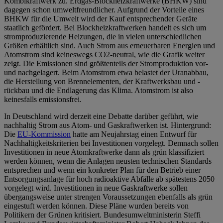
Kombikraftwerk zu. Erdgas-Blockheizkraftwerke (BHKW) sind
dagegen schon umweltfreundlicher. Aufgrund der Vorteile eines
BHKW für die Umwelt wird der Kauf entsprechender Geräte
staatlich gefördert. Bei Blockheizkraftwerken handelt es sich um
stromproduzierende Heizungen, die in vielen unterschiedlichen
Größen erhältlich sind. Auch Strom aus erneuerbaren Energien und
Atomstrom sind keineswegs CO2-neutral, wie die Grafik weiter
zeigt. Die Emissionen sind größtenteils der Stromproduktion vor-
und nachgelagert. Beim Atomstrom etwa belastet der Uranabbau,
die Herstellung von Brennelementen, der Kraftwerksbau und -
rückbau und die Endlagerung das Klima. Atomstrom ist also
keinesfalls emissionsfrei.
In Deutschland wird derzeit eine Debatte darüber geführt, wie
nachhaltig Strom aus Atom- und Gaskraftwerken ist. Hintergrund:
Die
EU-Kommission
hatte am Neujahrstag einen Entwurf für
Nachhaltigkeitskriterien bei Investitionen vorgelegt. Demnach sollen
Investitionen in neue Atomkraftwerke dann als grün klassifiziert
werden können, wenn die Anlagen neusten technischen Standards
entsprechen und wenn ein konkreter Plan für den Betrieb einer
Entsorgungsanlage für hoch radioaktive Abfälle ab spätestens 2050
vorgelegt wird. Investitionen in neue Gaskraftwerke sollen
übergangsweise unter strengen Voraussetzungen ebenfalls als grün
eingestuft werden können. Diese Pläne wurden bereits von
Politikern der Grünen kritisiert. Bundesumweltministerin Steffi