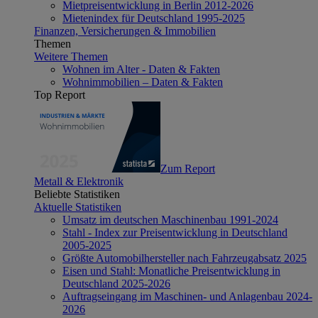
Mietpreisentwicklung in Berlin 2012-2026
Mietenindex für Deutschland 1995-2025
Finanzen, Versicherungen & Immobilien
Themen
Weitere Themen
Wohnen im Alter - Daten & Fakten
Wohnimmobilien – Daten & Fakten
Top Report
Zum Report
Metall & Elektronik
Beliebte Statistiken
Aktuelle Statistiken
Umsatz im deutschen Maschinenbau 1991-2024
Stahl - Index zur Preisentwicklung in Deutschland
2005-2025
Größte Automobilhersteller nach Fahrzeugabsatz 2025
Eisen und Stahl: Monatliche Preisentwicklung in
Deutschland 2025-2026
Auftragseingang im Maschinen- und Anlagenbau 2024-
2026