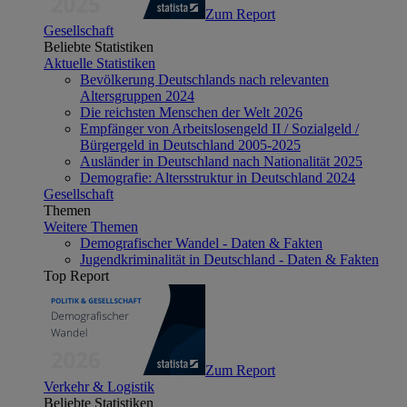
Zum Report
Gesellschaft
Beliebte Statistiken
Aktuelle Statistiken
Bevölkerung Deutschlands nach relevanten
Altersgruppen 2024
Die reichsten Menschen der Welt 2026
Empfänger von Arbeitslosengeld II / Sozialgeld /
Bürgergeld in Deutschland 2005-2025
Ausländer in Deutschland nach Nationalität 2025
Demografie: Altersstruktur in Deutschland 2024
Gesellschaft
Themen
Weitere Themen
Demografischer Wandel - Daten & Fakten
Jugendkriminalität in Deutschland - Daten & Fakten
Top Report
Zum Report
Verkehr & Logistik
Beliebte Statistiken