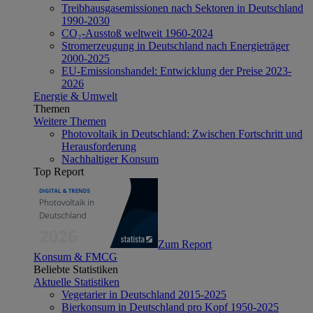
Treibhausgasemissionen nach Sektoren in Deutschland
1990-2030
CO₂-Ausstoß weltweit 1960-2024
Stromerzeugung in Deutschland nach Energieträger
2000-2025
EU-Emissionshandel: Entwicklung der Preise 2023-
2026
Energie & Umwelt
Themen
Weitere Themen
Photovoltaik in Deutschland: Zwischen Fortschritt und
Herausforderung
Nachhaltiger Konsum
Top Report
Zum Report
Konsum & FMCG
Beliebte Statistiken
Aktuelle Statistiken
Vegetarier in Deutschland 2015-2025
Bierkonsum in Deutschland pro Kopf 1950-2025