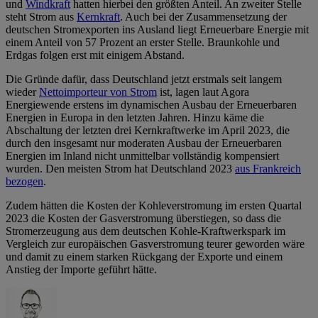
und
Windkraft
hatten hierbei den größten Anteil. An zweiter Stelle
steht Strom aus
Kernkraft
. Auch bei der Zusammensetzung der
deutschen Stromexporten ins Ausland liegt Erneuerbare Energie mit
einem Anteil von 57 Prozent an erster Stelle. Braunkohle und
Erdgas folgen erst mit einigem Abstand.
Die Gründe dafür, dass Deutschland jetzt erstmals seit langem
wieder
Nettoimporteur von Strom
ist, lagen laut Agora
Energiewende erstens im dynamischen Ausbau der Erneuerbaren
Energien in Europa in den letzten Jahren. Hinzu käme die
Abschaltung der letzten drei Kernkraftwerke im April 2023, die
durch den insgesamt nur moderaten Ausbau der Erneuerbaren
Energien im Inland nicht unmittelbar vollständig kompensiert
wurden. Den meisten Strom hat Deutschland 2023
aus Frankreich
bezogen
.
Zudem hätten die Kosten der Kohleverstromung im ersten Quartal
2023 die Kosten der Gasverstromung überstiegen, so dass die
Stromerzeugung aus dem deutschen Kohle-Kraftwerkspark im
Vergleich zur europäischen Gasverstromung teurer geworden wäre
und damit zu einem starken Rückgang der Exporte und einem
Anstieg der Importe geführt hätte.