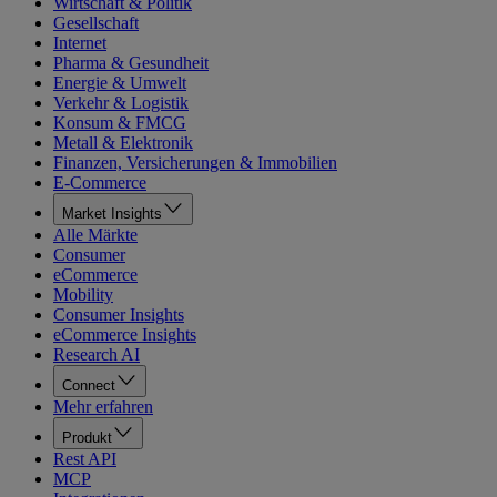
Wirtschaft & Politik
Gesellschaft
Internet
Pharma & Gesundheit
Energie & Umwelt
Verkehr & Logistik
Konsum & FMCG
Metall & Elektronik
Finanzen, Versicherungen & Immobilien
E-Commerce
Market Insights
Alle Märkte
Consumer
eCommerce
Mobility
Consumer Insights
eCommerce Insights
Research AI
Connect
Mehr erfahren
Produkt
Rest API
MCP