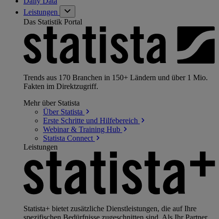
Daily Data
Leistungen
Das Statistik Portal
Trends aus 170 Branchen in 150+ Ländern und über 1 Mio.
Fakten im Direktzugriff.
Mehr über Statista
Über
Statista
Erste Schritte und
Hilfebereich
Webinar & Training
Hub
Statista
Connect
Leistungen
Statista+ bietet zusätzliche Dienstleistungen, die auf Ihre
spezifischen Bedürfnisse zugeschnitten sind. Als Ihr Partner