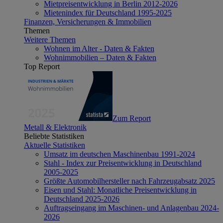
Mietpreisentwicklung in Berlin 2012-2026
Mietenindex für Deutschland 1995-2025
Finanzen, Versicherungen & Immobilien
Themen
Weitere Themen
Wohnen im Alter - Daten & Fakten
Wohnimmobilien – Daten & Fakten
Top Report
Zum Report
Metall & Elektronik
Beliebte Statistiken
Aktuelle Statistiken
Umsatz im deutschen Maschinenbau 1991-2024
Stahl - Index zur Preisentwicklung in Deutschland
2005-2025
Größte Automobilhersteller nach Fahrzeugabsatz 2025
Eisen und Stahl: Monatliche Preisentwicklung in
Deutschland 2025-2026
Auftragseingang im Maschinen- und Anlagenbau 2024-
2026