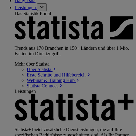
Daily Data
Leistungen
Das Statistik Portal
Trends aus 170 Branchen in 150+ Ländern und über 1 Mio.
Fakten im Direktzugriff.
Mehr über Statista
Über
Statista
Erste Schritte und
Hilfebereich
Webinar & Training
Hub
Statista
Connect
Leistungen
Statista+ bietet zusätzliche Dienstleistungen, die auf Ihre
spezifischen Bedürfnisse zugeschnitten sind. Als Ihr Partner