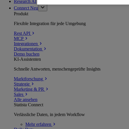
Research AI
Connect
Neu
Produkt
Flexible Integration für jede Umgebung
Rest API
MCP
Integrationen
Dokumentation
Demo buchen
KI-Assistenten
Schnelle Antworten, menschengeprüfte Insights
Marktforschung
Strategie
Marketing & PR
Sales
Alle ansehen
Statista Connect
Verlässliche Daten, in jedem Workflow
Mehr
erfahren