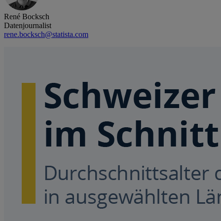
René Bocksch
Datenjournalist
rene.bocksch@statista.com