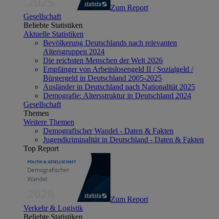
Zum Report
Gesellschaft
Beliebte Statistiken
Aktuelle Statistiken
Bevölkerung Deutschlands nach relevanten
Altersgruppen 2024
Die reichsten Menschen der Welt 2026
Empfänger von Arbeitslosengeld II / Sozialgeld /
Bürgergeld in Deutschland 2005-2025
Ausländer in Deutschland nach Nationalität 2025
Demografie: Altersstruktur in Deutschland 2024
Gesellschaft
Themen
Weitere Themen
Demografischer Wandel - Daten & Fakten
Jugendkriminalität in Deutschland - Daten & Fakten
Top Report
Zum Report
Verkehr & Logistik
Beliebte Statistiken