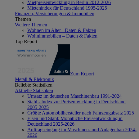
Mietpreisentwicklung in Berlin 2012-2026
Mietenindex für Deutschland 1995-2025
Finanzen, Versicherungen & Immobilien
Themen
Weitere Themen
Wohnen im Alter - Daten & Fakten
Wohnimmobilien – Daten & Fakten
Top Report
Zum Report
Metall & Elektronik
Beliebte Statistiken
Aktuelle Statistiken
Umsatz im deutschen Maschinenbau 1991-2024
Stahl - Index zur Preisentwicklung in Deutschland
2005-2025
Größte Automobilhersteller nach Fahrzeugabsatz 2025
Eisen und Stahl: Monatliche Preisentwicklung in
Deutschland 2025-2026
Auftragseingang im Maschinen- und Anlagenbau 2024-
2026