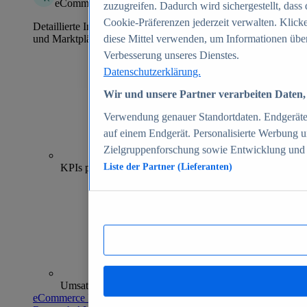
eCommerce Insights
zuzugreifen. Dadurch wird sichergestellt, dass 
Cookie-Präferenzen jederzeit verwalten. Klick
Detaillierte Informationen zu mehr als 39.000 Online-Shops
und Marktplätzen
diese Mittel verwenden, um Informationen über
Verbesserung unseres Dienstes.
Datenschutzerklärung.
Wir und unsere Partner verarbeiten Daten, 
Verwendung genauer Standortdaten. Endgeräteei
auf einem Endgerät. Personalisierte Werbung 
Zielgruppenforschung sowie Entwicklung und
70+
KPIs pro Shop
Liste der Partner (Lieferanten)
Umsatzanalysen und -prognosen
eCommerce Insights entdecken