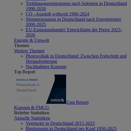
Treibhausgasemissionen nach Sektoren in Deutschland
1990-2030
CO₂-Ausstoß weltweit 1960-2024
Stromerzeugung in Deutschland nach Energieträger
2000-2025
EU-Emissionshandel: Entwicklung der Preise 2023-
2026
Energie & Umwelt
Themen
Weitere Themen
Photovoltaik in Deutschland: Zwischen Fortschritt und
Herausforderung
Nachhaltiger Konsum
Top Report
Zum Report
Konsum & FMCG
Beliebte Statistiken
Aktuelle Statistiken
Vegetarier in Deutschland 2015-2025
Bierkonsum in Deutschland pro Kopf 1950-2025