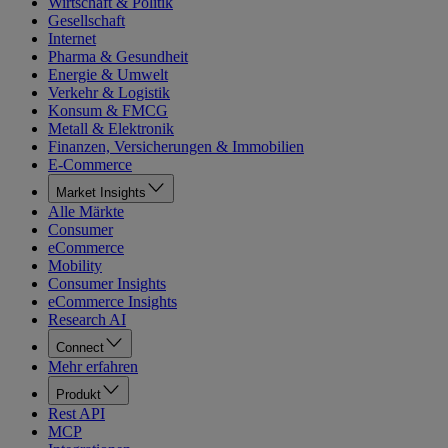
Wirtschaft & Politik
Gesellschaft
Internet
Pharma & Gesundheit
Energie & Umwelt
Verkehr & Logistik
Konsum & FMCG
Metall & Elektronik
Finanzen, Versicherungen & Immobilien
E-Commerce
Market Insights
Alle Märkte
Consumer
eCommerce
Mobility
Consumer Insights
eCommerce Insights
Research AI
Connect
Mehr erfahren
Produkt
Rest API
MCP