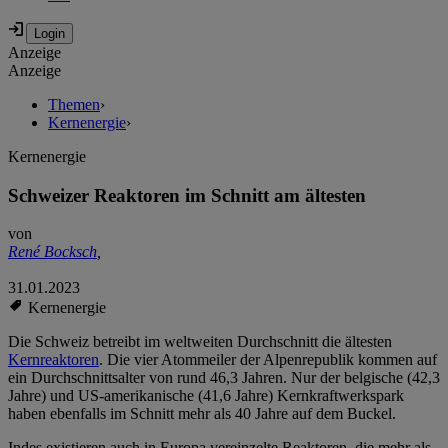
Anzeige
Anzeige
Themen
›
Kernenergie
›
Kernenergie
Schweizer Reaktoren im Schnitt am ältesten
von
René Bocksch
,
31.01.2023
Kernenergie
Die Schweiz betreibt im weltweiten Durchschnitt die ältesten
Kernreaktoren
. Die vier Atommeiler der Alpenrepublik kommen auf
ein Durchschnittsalter von rund 46,3 Jahren. Nur der belgische (42,3
Jahre) und US-amerikanische (41,6 Jahre) Kernkraftwerkspark
haben ebenfalls im Schnitt mehr als 40 Jahre auf dem Buckel.
Indes existieren auch in Europa vereinzelte Reaktoren, die mehr als