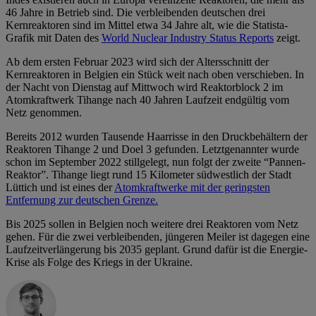
46 Jahre in Betrieb sind. Die verbleibenden deutschen drei
Kernreaktoren sind im Mittel etwa 34 Jahre alt, wie die Statista-
Grafik mit Daten des
World Nuclear Industry Status Reports
zeigt.
Ab dem ersten Februar 2023 wird sich der Altersschnitt der
Kernreaktoren in Belgien ein Stück weit nach oben verschieben. In
der Nacht von Dienstag auf Mittwoch wird Reaktorblock 2 im
Atomkraftwerk Tihange nach 40 Jahren Laufzeit endgültig vom
Netz genommen.
Bereits 2012 wurden Tausende Haarrisse in den Druckbehältern der
Reaktoren Tihange 2 und Doel 3 gefunden. Letztgenannter wurde
schon im September 2022 stillgelegt, nun folgt der zweite “Pannen-
Reaktor”. Tihange liegt rund 15 Kilometer südwestlich der Stadt
Lüttich und ist eines der
Atomkraftwerke mit der geringsten
Entfernung zur deutschen Grenze.
Bis 2025 sollen in Belgien noch weitere drei Reaktoren vom Netz
gehen. Für die zwei verbleibenden, jüngeren Meiler ist dagegen eine
Laufzeitverlängerung bis 2035 geplant. Grund dafür ist die Energie-
Krise als Folge des Kriegs in der Ukraine.