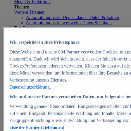
Metall & Elektronik
Themen
Weitere Themen
Automobilindustrie Deutschland - Daten & Fakten
Automobilindustrie weltweit - Daten & Fakten
Top Report
Wir respektieren Ihre Privatsphäre
Diese Website und unsere
894
Partner verwenden Cookies, um pe
Zum Report
zuzugreifen. Dadurch wird sichergestellt, dass der Inhalt korrekt
E-commerce
Cookie-Präferenzen jederzeit verwalten. Klicken Sie dazu auf die
Beliebte Statistiken
diese Mittel verwenden, um Informationen über Ihre Besuche zu s
Aktuelle Statistiken
E-Commerce - Entwicklung des Umsatzes in
Verbesserung unseres Dienstes.
Deutschland 1999-2025
Datenschutzerklärung.
Umsatz von Amazon in Deutschland und weltweit
2010-2025
Wir und unsere Partner verarbeiten Daten, um Folgendes bere
B2C-E-Commerce: Top-50 Online Shops in
Deutschland 2024
Verwendung genauer Standortdaten. Endgeräteeigenschaften zur Id
Marktanteile von Online-Zahlungsverfahren in
auf einem Endgerät. Personalisierte Werbung und Inhalte, Messu
Deutschland 2024
Zielgruppenforschung sowie Entwicklung und Verbesserung von
Umsatzstarke Warengruppen im Online-Handel in
Deutschland 2023-2025
Liste der Partner (Lieferanten)