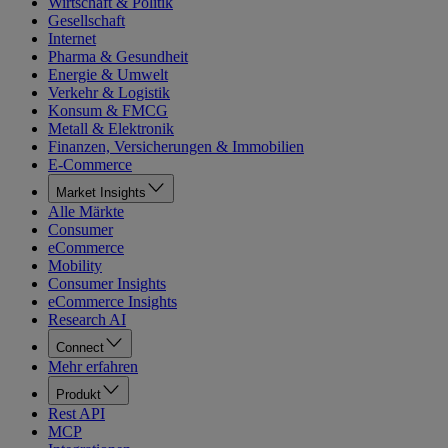
Wirtschaft & Politik
Gesellschaft
Internet
Pharma & Gesundheit
Energie & Umwelt
Verkehr & Logistik
Konsum & FMCG
Metall & Elektronik
Finanzen, Versicherungen & Immobilien
E-Commerce
Market Insights
Alle Märkte
Consumer
eCommerce
Mobility
Consumer Insights
eCommerce Insights
Research AI
Connect
Mehr erfahren
Produkt
Rest API
MCP