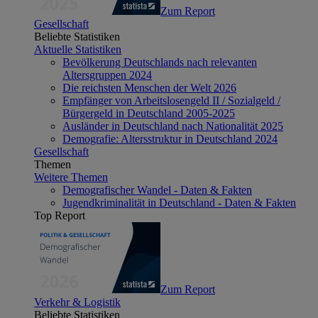
Zum Report
Gesellschaft
Beliebte Statistiken
Aktuelle Statistiken
Bevölkerung Deutschlands nach relevanten
Altersgruppen 2024
Die reichsten Menschen der Welt 2026
Empfänger von Arbeitslosengeld II / Sozialgeld /
Bürgergeld in Deutschland 2005-2025
Ausländer in Deutschland nach Nationalität 2025
Demografie: Altersstruktur in Deutschland 2024
Gesellschaft
Themen
Weitere Themen
Demografischer Wandel - Daten & Fakten
Jugendkriminalität in Deutschland - Daten & Fakten
Top Report
Zum Report
Verkehr & Logistik
Beliebte Statistiken