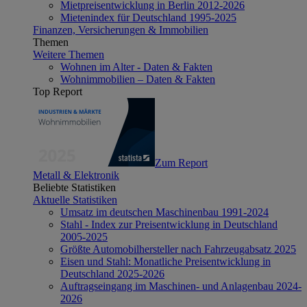
Mietpreisentwicklung in Berlin 2012-2026
Mietenindex für Deutschland 1995-2025
Finanzen, Versicherungen & Immobilien
Themen
Weitere Themen
Wohnen im Alter - Daten & Fakten
Wohnimmobilien – Daten & Fakten
Top Report
Zum Report
Metall & Elektronik
Beliebte Statistiken
Aktuelle Statistiken
Umsatz im deutschen Maschinenbau 1991-2024
Stahl - Index zur Preisentwicklung in Deutschland
2005-2025
Größte Automobilhersteller nach Fahrzeugabsatz 2025
Eisen und Stahl: Monatliche Preisentwicklung in
Deutschland 2025-2026
Auftragseingang im Maschinen- und Anlagenbau 2024-
2026