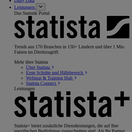
Daily Data
Leistungen
Das Statistik Portal
Trends aus 170 Branchen in 150+ Ländern und über 1 Mio.
Fakten im Direktzugriff.
Mehr über Statista
Über
Statista
Erste Schritte und
Hilfebereich
Webinar & Training
Hub
Statista
Connect
Leistungen
Statista+ bietet zusätzliche Dienstleistungen, die auf Ihre
spezifischen Bedürfnisse zugeschnitten sind. Als Ihr Partner