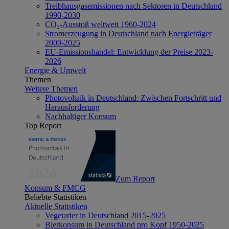
Treibhausgasemissionen nach Sektoren in Deutschland
1990-2030
CO₂-Ausstoß weltweit 1960-2024
Stromerzeugung in Deutschland nach Energieträger
2000-2025
EU-Emissionshandel: Entwicklung der Preise 2023-
2026
Energie & Umwelt
Themen
Weitere Themen
Photovoltaik in Deutschland: Zwischen Fortschritt und
Herausforderung
Nachhaltiger Konsum
Top Report
Zum Report
Konsum & FMCG
Beliebte Statistiken
Aktuelle Statistiken
Vegetarier in Deutschland 2015-2025
Bierkonsum in Deutschland pro Kopf 1950-2025