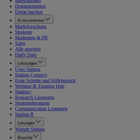
Integrationen
Dokumentation
Demo buchen
KI-Assistenten
Marktforschung
Strategie
Marketing & PR
Sales
Alle ansehen
Daily Data
Leistungen
Über Statista
Statista Connect
Erste Schritte und Hilfebereich
Webinar & Training Hub
Statista+
Research Lösungen
Strategieberatung
Communication Lösungen
Statista R
Lösungen
Warum Statista
Branche