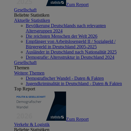
Zum Report
Gesellschaft
Beliebte Statistiken
Aktuelle Statistiken
Bevölkerung Deutschlands nach relevanten
Altersgruppen 2024
Die reichsten Menschen der Welt 2026
Empfänger von Arbeitslosengeld II / Sozialgeld /
Bürgergeld in Deutschland 2005-2025
Ausländer in Deutschland nach Nationalität 2025
Demografie: Altersstruktur in Deutschland 2024
Gesellschaft
Themen
Weitere Themen
Demografischer Wandel - Daten & Fakten
Jugendkriminalität in Deutschland - Daten & Fakten
Top Report
Zum Report
Verkehr & Logistik
Beliebte Statistiken