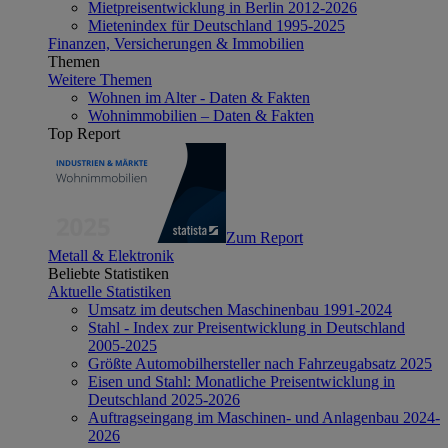
Mietpreisentwicklung in Berlin 2012-2026
Mietenindex für Deutschland 1995-2025
Finanzen, Versicherungen & Immobilien
Themen
Weitere Themen
Wohnen im Alter - Daten & Fakten
Wohnimmobilien – Daten & Fakten
Top Report
Zum Report
Metall & Elektronik
Beliebte Statistiken
Aktuelle Statistiken
Umsatz im deutschen Maschinenbau 1991-2024
Stahl - Index zur Preisentwicklung in Deutschland
2005-2025
Größte Automobilhersteller nach Fahrzeugabsatz 2025
Eisen und Stahl: Monatliche Preisentwicklung in
Deutschland 2025-2026
Auftragseingang im Maschinen- und Anlagenbau 2024-
2026