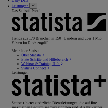
Daily Data
Leistungen
Das Statistik Portal
Trends aus 170 Branchen in 150+ Ländern und über 1 Mio.
Fakten im Direktzugriff.
Mehr über Statista
Über
Statista
Erste Schritte und
Hilfebereich
Webinar & Training
Hub
Statista
Connect
Leistungen
Statista+ bietet zusätzliche Dienstleistungen, die auf Ihre
spezifischen Bedürfnisse zugeschnitten sind. Als Ihr Partner