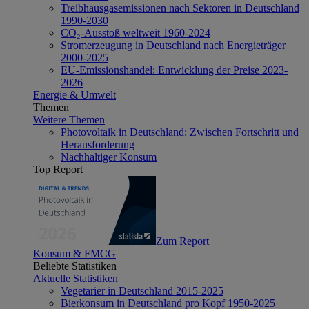
Treibhausgasemissionen nach Sektoren in Deutschland
1990-2030
CO₂-Ausstoß weltweit 1960-2024
Stromerzeugung in Deutschland nach Energieträger
2000-2025
EU-Emissionshandel: Entwicklung der Preise 2023-
2026
Energie & Umwelt
Themen
Weitere Themen
Photovoltaik in Deutschland: Zwischen Fortschritt und
Herausforderung
Nachhaltiger Konsum
Top Report
Zum Report
Konsum & FMCG
Beliebte Statistiken
Aktuelle Statistiken
Vegetarier in Deutschland 2015-2025
Bierkonsum in Deutschland pro Kopf 1950-2025