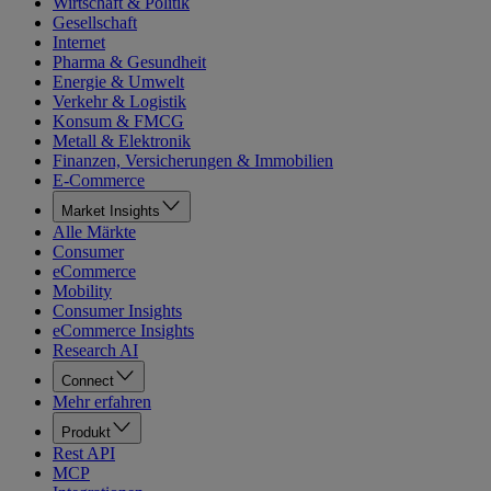
Wirtschaft & Politik
Gesellschaft
Internet
Pharma & Gesundheit
Energie & Umwelt
Verkehr & Logistik
Konsum & FMCG
Metall & Elektronik
Finanzen, Versicherungen & Immobilien
E-Commerce
Market Insights
Alle Märkte
Consumer
eCommerce
Mobility
Consumer Insights
eCommerce Insights
Research AI
Connect
Mehr erfahren
Produkt
Rest API
MCP