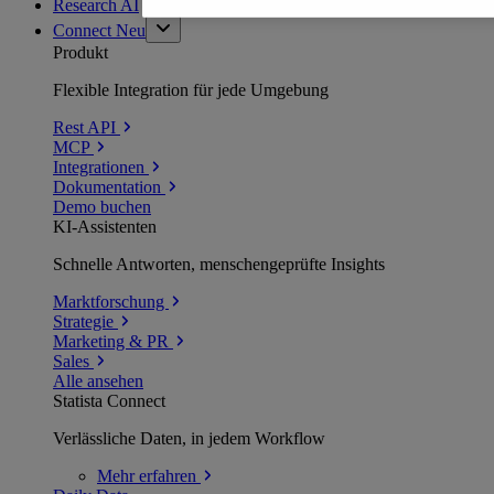
Research AI
Connect
Neu
Produkt
Flexible Integration für jede Umgebung
Rest API
MCP
Integrationen
Dokumentation
Demo buchen
KI-Assistenten
Schnelle Antworten, menschengeprüfte Insights
Marktforschung
Strategie
Marketing & PR
Sales
Alle ansehen
Statista Connect
Verlässliche Daten, in jedem Workflow
Mehr
erfahren