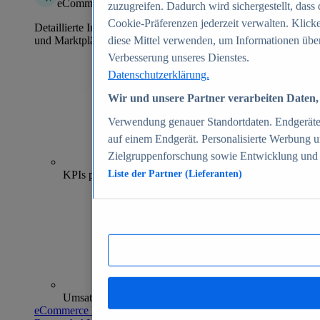
eCommerce Insights
zuzugreifen. Dadurch wird sichergestellt, dass 
Cookie-Präferenzen jederzeit verwalten. Klick
Detaillierte Informationen zu mehr als 39.000 Online-Shops
und Marktplätzen
diese Mittel verwenden, um Informationen über
Verbesserung unseres Dienstes.
Datenschutzerklärung.
Wir und unsere Partner verarbeiten Daten, 
Verwendung genauer Standortdaten. Endgeräteei
auf einem Endgerät. Personalisierte Werbung 
Zielgruppenforschung sowie Entwicklung und
70+
KPIs pro Shop
Liste der Partner (Lieferanten)
Umsatzanalysen und -prognosen
eCommerce Insights entdecken