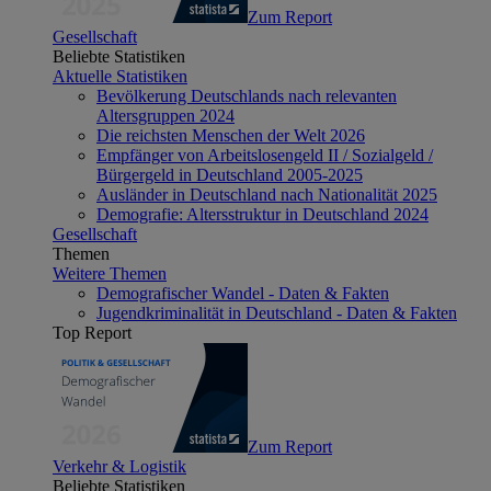
Zum Report
Gesellschaft
Beliebte Statistiken
Aktuelle Statistiken
Bevölkerung Deutschlands nach relevanten
Altersgruppen 2024
Die reichsten Menschen der Welt 2026
Empfänger von Arbeitslosengeld II / Sozialgeld /
Bürgergeld in Deutschland 2005-2025
Ausländer in Deutschland nach Nationalität 2025
Demografie: Altersstruktur in Deutschland 2024
Gesellschaft
Themen
Weitere Themen
Demografischer Wandel - Daten & Fakten
Jugendkriminalität in Deutschland - Daten & Fakten
Top Report
Zum Report
Verkehr & Logistik
Beliebte Statistiken