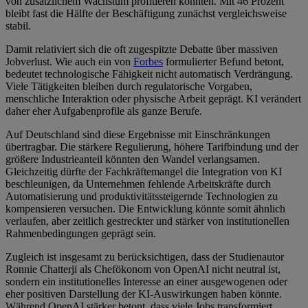
von zusätzlichem Wachstum profitieren könnten. Mit 46 Prozent
bleibt fast die Hälfte der Beschäftigung zunächst vergleichsweise
stabil.
Damit relativiert sich die oft zugespitzte Debatte über massiven
Jobverlust. Wie auch ein von
Forbes
formulierter Befund betont,
bedeutet technologische Fähigkeit nicht automatisch Verdrängung.
Viele Tätigkeiten bleiben durch regulatorische Vorgaben,
menschliche Interaktion oder physische Arbeit geprägt. KI verändert
daher eher Aufgabenprofile als ganze Berufe.
Auf Deutschland sind diese Ergebnisse mit Einschränkungen
übertragbar. Die stärkere Regulierung, höhere Tarifbindung und der
größere Industrieanteil könnten den Wandel verlangsamen.
Gleichzeitig dürfte der Fachkräftemangel die Integration von KI
beschleunigen, da Unternehmen fehlende Arbeitskräfte durch
Automatisierung und produktivitätssteigernde Technologien zu
kompensieren versuchen. Die Entwicklung könnte somit ähnlich
verlaufen, aber zeitlich gestreckter und stärker von institutionellen
Rahmenbedingungen geprägt sein.
Zugleich ist insgesamt zu berücksichtigen, dass der Studienautor
Ronnie Chatterji als Chefökonom von OpenAI nicht neutral ist,
sondern ein institutionelles Interesse an einer ausgewogenen oder
eher positiven Darstellung der KI-Auswirkungen haben könnte.
Während OpenAI stärker betont, dass viele Jobs transformiert