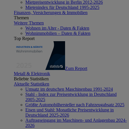
Mietpreisentwicklung in Berlin 2012-2026
Mietenindex für Deutschland 1995-2025
Finanzen, Versicherungen & Immobilien
Themen
Weitere Themen
Wohnen im Alter - Daten & Fakten
Wohnimmobilien – Daten & Fakten
Top Report
Zum Report
Metall & Elektronik
Beliebte Statistiken
Aktuelle Statistiken
Umsatz im deutschen Maschinenbau 1991-2024
Stahl - Index zur Preisentwicklung in Deutschland
2005-2025
Größte Automobilhersteller nach Fahrzeugabsatz 2025
Eisen und Stahl: Monatliche Preisentwicklung in
Deutschland 2025-2026
Auftragseingang im Maschinen- und Anlagenbau 2024-
2026