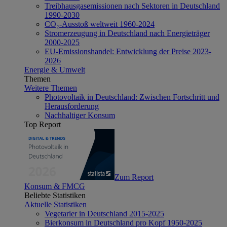
Treibhausgasemissionen nach Sektoren in Deutschland
1990-2030
CO₂-Ausstoß weltweit 1960-2024
Stromerzeugung in Deutschland nach Energieträger
2000-2025
EU-Emissionshandel: Entwicklung der Preise 2023-
2026
Energie & Umwelt
Themen
Weitere Themen
Photovoltaik in Deutschland: Zwischen Fortschritt und
Herausforderung
Nachhaltiger Konsum
Top Report
Zum Report
Konsum & FMCG
Beliebte Statistiken
Aktuelle Statistiken
Vegetarier in Deutschland 2015-2025
Bierkonsum in Deutschland pro Kopf 1950-2025