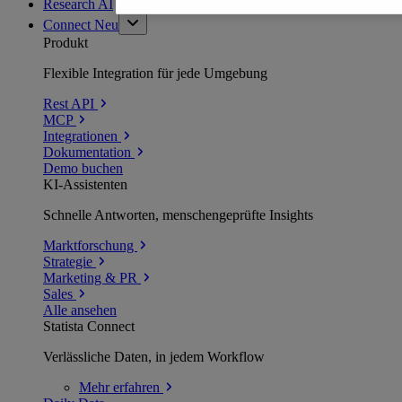
Research AI
Connect
Neu
Produkt
Flexible Integration für jede Umgebung
Rest API
MCP
Integrationen
Dokumentation
Demo buchen
KI-Assistenten
Schnelle Antworten, menschengeprüfte Insights
Marktforschung
Strategie
Marketing & PR
Sales
Alle ansehen
Statista Connect
Verlässliche Daten, in jedem Workflow
Mehr
erfahren