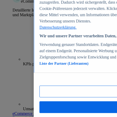
eCommerce Insights
zuzugreifen. Dadurch wird sichergestellt, dass 
Cookie-Präferenzen jederzeit verwalten. Klick
Detaillierte Informationen zu mehr als 39.000 Online-Shops
und Marktplätzen
diese Mittel verwenden, um Informationen über
Verbesserung unseres Dienstes.
Datenschutzerklärung.
Wir und unsere Partner verarbeiten Daten, 
Verwendung genauer Standortdaten. Endgeräteei
auf einem Endgerät. Personalisierte Werbung 
Zielgruppenforschung sowie Entwicklung und
70+
KPIs pro Shop
Liste der Partner (Lieferanten)
Umsatzanalysen und -prognosen
eCommerce Insights entdecken