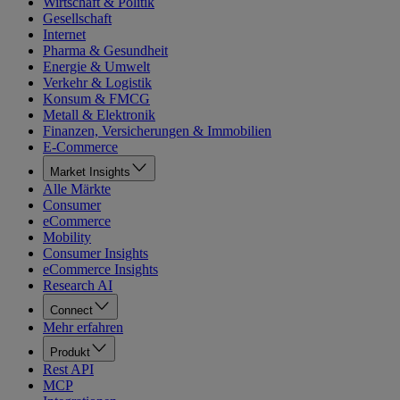
Wirtschaft & Politik
Gesellschaft
Internet
Pharma & Gesundheit
Energie & Umwelt
Verkehr & Logistik
Konsum & FMCG
Metall & Elektronik
Finanzen, Versicherungen & Immobilien
E-Commerce
Market Insights
Alle Märkte
Consumer
eCommerce
Mobility
Consumer Insights
eCommerce Insights
Research AI
Connect
Mehr erfahren
Produkt
Rest API
MCP