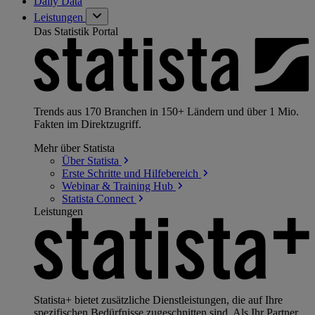
Daily Data
Leistungen
Das Statistik Portal
Trends aus 170 Branchen in 150+ Ländern und über 1 Mio.
Fakten im Direktzugriff.
Mehr über Statista
Über
Statista
Erste Schritte und
Hilfebereich
Webinar & Training
Hub
Statista
Connect
Leistungen
Statista+ bietet zusätzliche Dienstleistungen, die auf Ihre
spezifischen Bedürfnisse zugeschnitten sind. Als Ihr Partner