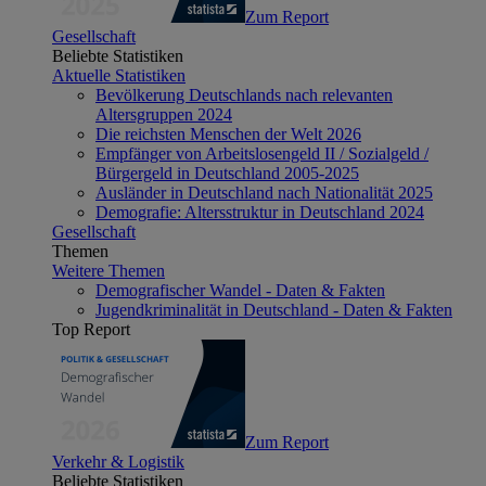
Zum Report
Gesellschaft
Beliebte Statistiken
Aktuelle Statistiken
Bevölkerung Deutschlands nach relevanten
Altersgruppen 2024
Die reichsten Menschen der Welt 2026
Empfänger von Arbeitslosengeld II / Sozialgeld /
Bürgergeld in Deutschland 2005-2025
Ausländer in Deutschland nach Nationalität 2025
Demografie: Altersstruktur in Deutschland 2024
Gesellschaft
Themen
Weitere Themen
Demografischer Wandel - Daten & Fakten
Jugendkriminalität in Deutschland - Daten & Fakten
Top Report
Zum Report
Verkehr & Logistik
Beliebte Statistiken