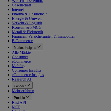
Wirtschaft & Politik
Gesellschaft
Internet
Pharma & Gesundheit
Energie & Umwelt
Verkehr & Logistik
Konsum & FMCG
Metall & Elektronik
Finanzen, Versicherungen & Immobilien
E-Commerce
Market Insights
Alle Märkte
Consumer
eCommerce
Mobility
Consumer Insights
eCommerce Insights
Research AI
Connect
Mehr erfahren
Produkt
Rest API
MCP