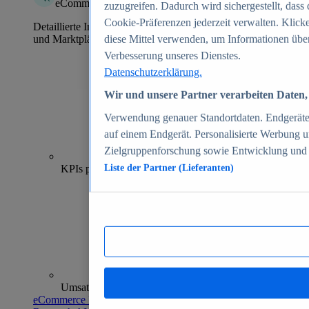
eCommerce Insights
zuzugreifen. Dadurch wird sichergestellt, dass 
Cookie-Präferenzen jederzeit verwalten. Klick
Detaillierte Informationen zu mehr als 39.000 Online-Shops
und Marktplätzen
diese Mittel verwenden, um Informationen über
Verbesserung unseres Dienstes.
Datenschutzerklärung.
Wir und unsere Partner verarbeiten Daten, 
Verwendung genauer Standortdaten. Endgeräteei
auf einem Endgerät. Personalisierte Werbung 
Zielgruppenforschung sowie Entwicklung und
70+
KPIs pro Shop
Liste der Partner (Lieferanten)
Umsatzanalysen und -prognosen
eCommerce Insights entdecken