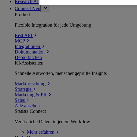
Research AI
Connect
Neu
Produkt
Flexible Integration für jede Umgebung
Rest API
MCP
Integrationen
Dokumentation
Demo buchen
KI-Assistenten
Schnelle Antworten, menschengeprüfte Insights
Marktforschung
Strategie
Marketing & PR
Sales
Alle ansehen
Statista Connect
Verlässliche Daten, in jedem Workflow
Mehr
erfahren