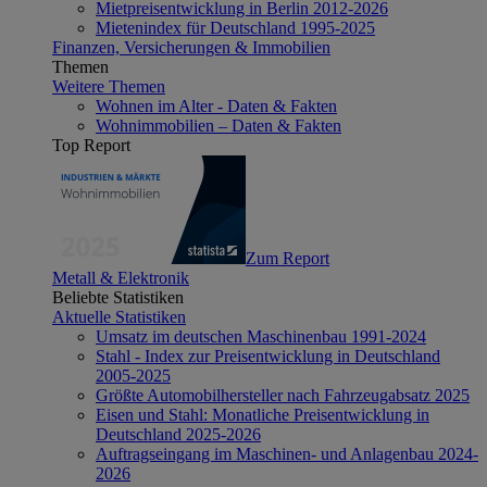
Mietpreisentwicklung in Berlin 2012-2026
Mietenindex für Deutschland 1995-2025
Finanzen, Versicherungen & Immobilien
Themen
Weitere Themen
Wohnen im Alter - Daten & Fakten
Wohnimmobilien – Daten & Fakten
Top Report
Zum Report
Metall & Elektronik
Beliebte Statistiken
Aktuelle Statistiken
Umsatz im deutschen Maschinenbau 1991-2024
Stahl - Index zur Preisentwicklung in Deutschland
2005-2025
Größte Automobilhersteller nach Fahrzeugabsatz 2025
Eisen und Stahl: Monatliche Preisentwicklung in
Deutschland 2025-2026
Auftragseingang im Maschinen- und Anlagenbau 2024-
2026