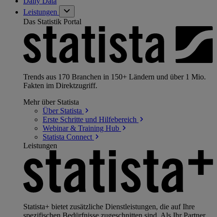
Daily Data
Leistungen
Das Statistik Portal
Trends aus 170 Branchen in 150+ Ländern und über 1 Mio.
Fakten im Direktzugriff.
Mehr über Statista
Über
Statista
Erste Schritte und
Hilfebereich
Webinar & Training
Hub
Statista
Connect
Leistungen
Statista+ bietet zusätzliche Dienstleistungen, die auf Ihre
spezifischen Bedürfnisse zugeschnitten sind. Als Ihr Partner