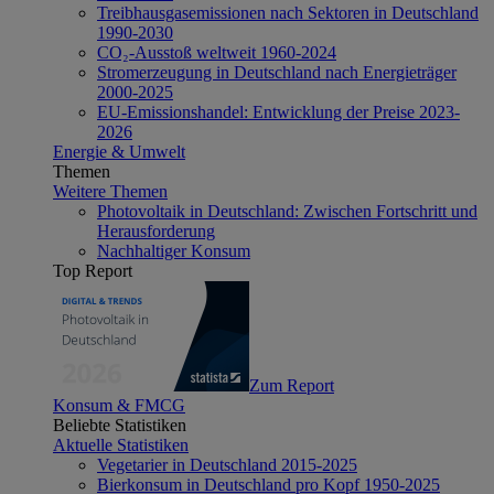
Treibhausgasemissionen nach Sektoren in Deutschland
1990-2030
CO₂-Ausstoß weltweit 1960-2024
Stromerzeugung in Deutschland nach Energieträger
2000-2025
EU-Emissionshandel: Entwicklung der Preise 2023-
2026
Energie & Umwelt
Themen
Weitere Themen
Photovoltaik in Deutschland: Zwischen Fortschritt und
Herausforderung
Nachhaltiger Konsum
Top Report
Zum Report
Konsum & FMCG
Beliebte Statistiken
Aktuelle Statistiken
Vegetarier in Deutschland 2015-2025
Bierkonsum in Deutschland pro Kopf 1950-2025