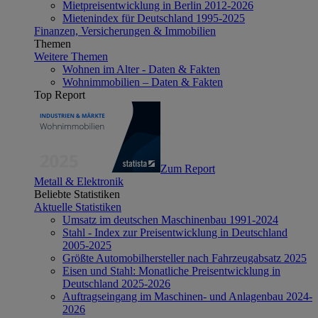
Mietpreisentwicklung in Berlin 2012-2026
Mietenindex für Deutschland 1995-2025
Finanzen, Versicherungen & Immobilien
Themen
Weitere Themen
Wohnen im Alter - Daten & Fakten
Wohnimmobilien – Daten & Fakten
Top Report
Zum Report
Metall & Elektronik
Beliebte Statistiken
Aktuelle Statistiken
Umsatz im deutschen Maschinenbau 1991-2024
Stahl - Index zur Preisentwicklung in Deutschland
2005-2025
Größte Automobilhersteller nach Fahrzeugabsatz 2025
Eisen und Stahl: Monatliche Preisentwicklung in
Deutschland 2025-2026
Auftragseingang im Maschinen- und Anlagenbau 2024-
2026