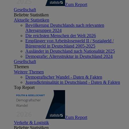
Zum Report
Gesellschaft
Beliebte Statistiken
Aktuelle Statistiken
Bevölkerung Deutschlands nach relevanten
Altersgruppen 2024
Die reichsten Menschen der Welt 2026
Empfänger von Arbeitslosengeld II / Sozialgeld /
Bürgergeld in Deutschland 2005-2025
Ausländer in Deutschland nach Nationalität 2025
Demografie: Altersstruktur in Deutschland 2024
Gesellschaft
Themen
Weitere Themen
Demografischer Wandel - Daten & Fakten
Jugendkriminalität in Deutschland - Daten & Fakten
Top Report
Zum Report
Verkehr & Logistik
Beliebte Statistiken