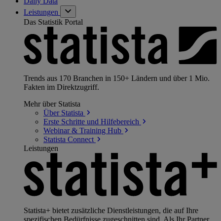
Daily Data
Leistungen
Das Statistik Portal
Trends aus 170 Branchen in 150+ Ländern und über 1 Mio.
Fakten im Direktzugriff.
Mehr über Statista
Über
Statista
Erste Schritte und
Hilfebereich
Webinar & Training
Hub
Statista
Connect
Leistungen
Statista+ bietet zusätzliche Dienstleistungen, die auf Ihre
spezifischen Bedürfnisse zugeschnitten sind. Als Ihr Partner