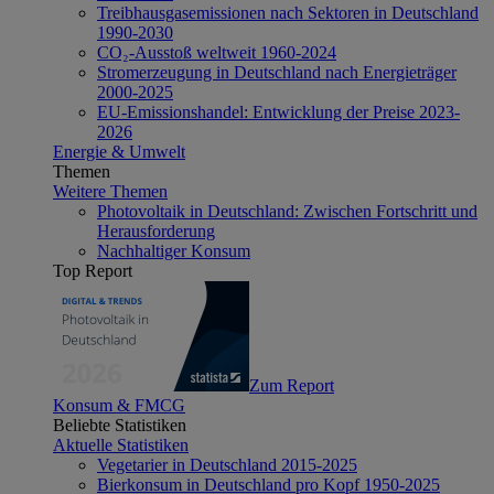
Treibhausgasemissionen nach Sektoren in Deutschland
1990-2030
CO₂-Ausstoß weltweit 1960-2024
Stromerzeugung in Deutschland nach Energieträger
2000-2025
EU-Emissionshandel: Entwicklung der Preise 2023-
2026
Energie & Umwelt
Themen
Weitere Themen
Photovoltaik in Deutschland: Zwischen Fortschritt und
Herausforderung
Nachhaltiger Konsum
Top Report
Zum Report
Konsum & FMCG
Beliebte Statistiken
Aktuelle Statistiken
Vegetarier in Deutschland 2015-2025
Bierkonsum in Deutschland pro Kopf 1950-2025