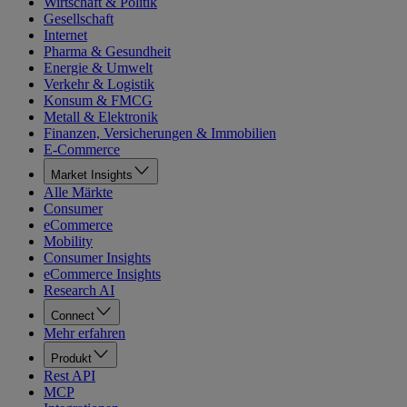
Wirtschaft & Politik
Gesellschaft
Internet
Pharma & Gesundheit
Energie & Umwelt
Verkehr & Logistik
Konsum & FMCG
Metall & Elektronik
Finanzen, Versicherungen & Immobilien
E-Commerce
Market Insights
Alle Märkte
Consumer
eCommerce
Mobility
Consumer Insights
eCommerce Insights
Research AI
Connect
Mehr erfahren
Produkt
Rest API
MCP