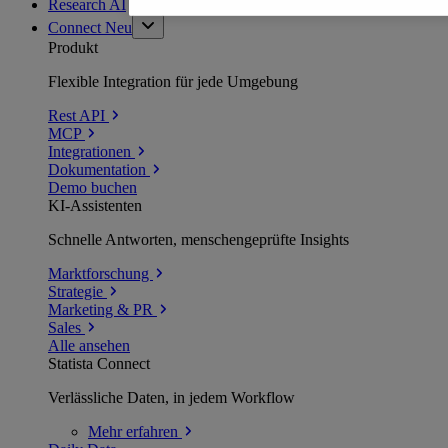
Research AI
Connect
Neu
Produkt
Flexible Integration für jede Umgebung
Rest API
MCP
Integrationen
Dokumentation
Demo buchen
KI-Assistenten
Schnelle Antworten, menschengeprüfte Insights
Marktforschung
Strategie
Marketing & PR
Sales
Alle ansehen
Statista Connect
Verlässliche Daten, in jedem Workflow
Mehr
erfahren