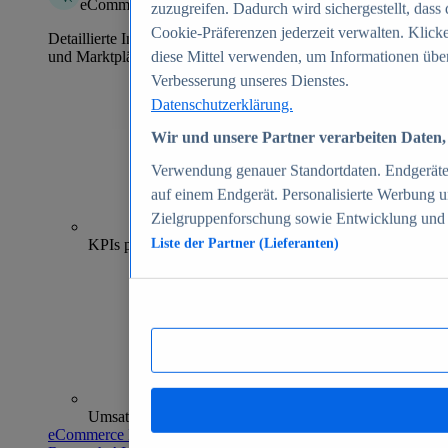
eCommerce Insights
zuzugreifen. Dadurch wird sichergestellt, dass 
Cookie-Präferenzen jederzeit verwalten. Klick
Detaillierte Informationen zu mehr als 39.000 Online-Shops
und Marktplätzen
diese Mittel verwenden, um Informationen über
Verbesserung unseres Dienstes.
Datenschutzerklärung.
Wir und unsere Partner verarbeiten Daten, 
Verwendung genauer Standortdaten. Endgeräteei
auf einem Endgerät. Personalisierte Werbung 
Zielgruppenforschung sowie Entwicklung und
70+
KPIs pro Shop
Liste der Partner (Lieferanten)
Umsatzanalysen und -prognosen
eCommerce Insights entdecken