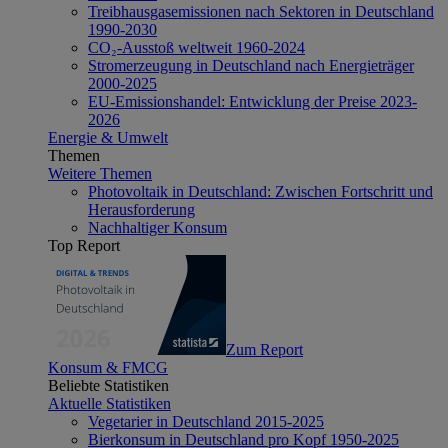
Treibhausgasemissionen nach Sektoren in Deutschland
1990-2030
CO₂-Ausstoß weltweit 1960-2024
Stromerzeugung in Deutschland nach Energieträger
2000-2025
EU-Emissionshandel: Entwicklung der Preise 2023-
2026
Energie & Umwelt
Themen
Weitere Themen
Photovoltaik in Deutschland: Zwischen Fortschritt und
Herausforderung
Nachhaltiger Konsum
Top Report
Zum Report
Konsum & FMCG
Beliebte Statistiken
Aktuelle Statistiken
Vegetarier in Deutschland 2015-2025
Bierkonsum in Deutschland pro Kopf 1950-2025