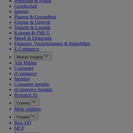
Wirtschaft & Politik
Gesellschaft
Internet
Pharma & Gesundheit
Energie & Umwelt
Verkehr & Logistik
Konsum & FMCG
Metall & Elektronik
Finanzen, Versicherungen & Immobilien
E-Commerce
Market Insights
Alle Märkte
Consumer
eCommerce
Mobility
Consumer Insights
eCommerce Insights
Research AI
Connect
Mehr erfahren
Produkt
Rest API
MCP