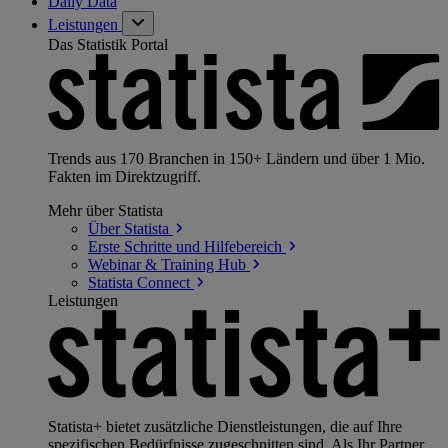
Daily Data
Leistungen
Das Statistik Portal
Trends aus 170 Branchen in 150+ Ländern und über 1 Mio.
Fakten im Direktzugriff.
Mehr über Statista
Über
Statista
Erste Schritte und
Hilfebereich
Webinar & Training
Hub
Statista
Connect
Leistungen
Statista+ bietet zusätzliche Dienstleistungen, die auf Ihre
spezifischen Bedürfnisse zugeschnitten sind. Als Ihr Partner