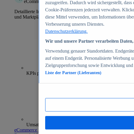
eCommerce Insights
zuzugreifen. Dadurch wird sichergestellt, dass 
Cookie-Präferenzen jederzeit verwalten. Klick
Detaillierte Informationen zu mehr als 39.000 Online-Shops
und Marktplätzen
diese Mittel verwenden, um Informationen über
Verbesserung unseres Dienstes.
Datenschutzerklärung.
Wir und unsere Partner verarbeiten Daten, 
Verwendung genauer Standortdaten. Endgeräteei
auf einem Endgerät. Personalisierte Werbung 
Zielgruppenforschung sowie Entwicklung und
70+
KPIs pro Shop
Liste der Partner (Lieferanten)
Umsatzanalysen und -prognosen
eCommerce Insights entdecken