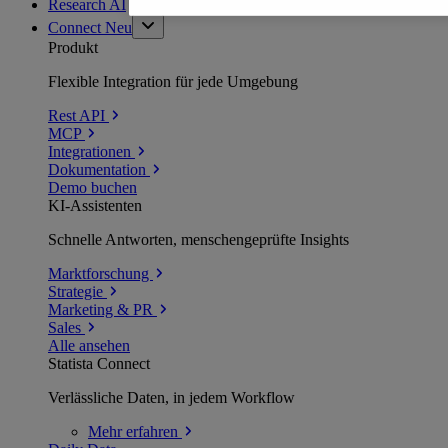
Research AI
Connect
Neu
Produkt
Flexible Integration für jede Umgebung
Rest API
MCP
Integrationen
Dokumentation
Demo buchen
KI-Assistenten
Schnelle Antworten, menschengeprüfte Insights
Marktforschung
Strategie
Marketing & PR
Sales
Alle ansehen
Statista Connect
Verlässliche Daten, in jedem Workflow
Mehr
erfahren