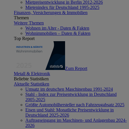
Mietpreisentwicklung in Berlin 2012-2026
Mietenindex für Deutschland 1995-2025
Finanzen, Versicherungen & Immobilien
Themen
Weitere Themen
Wohnen im Alter - Daten & Fakten
Wohnimmobilien – Daten & Fakten
Top Report
Zum Report
Metall & Elektronik
Beliebte Statistiken
Aktuelle Statistiken
Umsatz im deutschen Maschinenbau 1991-2024
Stahl - Index zur Preisentwicklung in Deutschland
2005-2025
Größte Automobilhersteller nach Fahrzeugabsatz 2025
Eisen und Stahl: Monatliche Preisentwicklung in
Deutschland 2025-2026
Auftragseingang im Maschinen- und Anlagenbau 2024-
2026