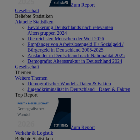
Zum Report
Gesellschaft
Beliebte Statistiken
Aktuelle Statistiken
Bevölkerung Deutschlands nach relevanten
Altersgruppen 2024
Die reichsten Menschen der Welt 2026
Empfänger von Arbeitslosengeld II / Sozialgeld /
Bürgergeld in Deutschland 2005-2025
Ausländer in Deutschland nach Nationalität 2025
Demografie: Altersstruktur in Deutschland 2024
Gesellschaft
Themen
Weitere Themen
Demografischer Wandel - Daten & Fakten
Jugendkriminalität in Deutschland - Daten & Fakten
Top Report
Zum Report
Verkehr & Logistik
Beliebte Statistiken