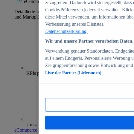
eCommerce Insights
zuzugreifen. Dadurch wird sichergestellt, dass 
Cookie-Präferenzen jederzeit verwalten. Klick
Detaillierte Informationen zu mehr als 39.000 Online-Shops
und Marktplätzen
diese Mittel verwenden, um Informationen über
Verbesserung unseres Dienstes.
Datenschutzerklärung.
Wir und unsere Partner verarbeiten Daten, 
Verwendung genauer Standortdaten. Endgeräteei
auf einem Endgerät. Personalisierte Werbung 
Zielgruppenforschung sowie Entwicklung und
70+
KPIs pro Shop
Liste der Partner (Lieferanten)
Umsatzanalysen und -prognosen
eCommerce Insights entdecken