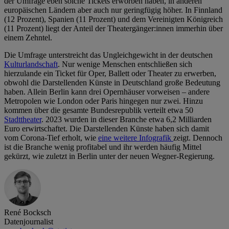
der Umfrage eben solche Tickets erworben haben, in anderen
europäischen Ländern aber auch nur geringfügig höher. In Finnland
(12 Prozent), Spanien (11 Prozent) und dem Vereinigten Königreich
(11 Prozent) liegt der Anteil der Theatergänger:innen immerhin über
einem Zehntel.
Die Umfrage unterstreicht das Ungleichgewicht in der deutschen
Kulturlandschaft
. Nur wenige Menschen entschließen sich
hierzulande ein Ticket für Oper, Ballett oder Theater zu erwerben,
obwohl die Darstellenden Künste in Deutschland große Bedeutung
haben. Allein Berlin kann drei Opernhäuser vorweisen – andere
Metropolen wie London oder Paris hingegen nur zwei. Hinzu
kommen über die gesamte Bundesrepublik verteilt etwa 50
Stadttheater
. 2023 wurden in dieser Branche etwa 6,2 Milliarden
Euro erwirtschaftet. Die Darstellenden Künste haben sich damit
vom Corona-Tief erholt, wie
eine weitere Infografik
zeigt. Dennoch
ist die Branche wenig profitabel und ihr werden häufig Mittel
gekürzt, wie zuletzt in Berlin unter der neuen Wegner-Regierung.
René Bocksch
Datenjournalist