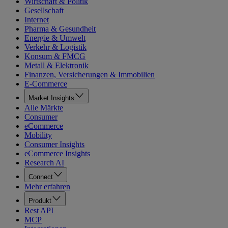
Wirtschaft & Politik
Gesellschaft
Internet
Pharma & Gesundheit
Energie & Umwelt
Verkehr & Logistik
Konsum & FMCG
Metall & Elektronik
Finanzen, Versicherungen & Immobilien
E-Commerce
Market Insights
Alle Märkte
Consumer
eCommerce
Mobility
Consumer Insights
eCommerce Insights
Research AI
Connect
Mehr erfahren
Produkt
Rest API
MCP