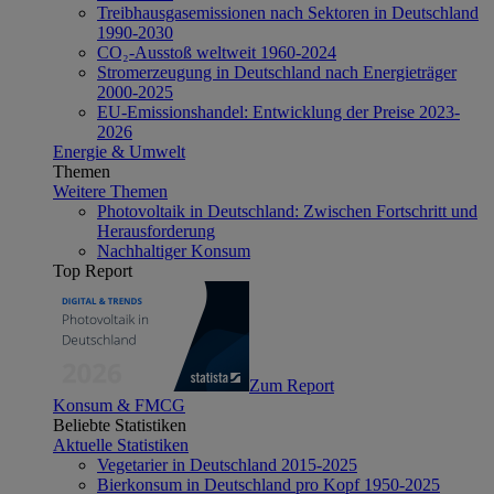
Treibhausgasemissionen nach Sektoren in Deutschland
1990-2030
CO₂-Ausstoß weltweit 1960-2024
Stromerzeugung in Deutschland nach Energieträger
2000-2025
EU-Emissionshandel: Entwicklung der Preise 2023-
2026
Energie & Umwelt
Themen
Weitere Themen
Photovoltaik in Deutschland: Zwischen Fortschritt und
Herausforderung
Nachhaltiger Konsum
Top Report
Zum Report
Konsum & FMCG
Beliebte Statistiken
Aktuelle Statistiken
Vegetarier in Deutschland 2015-2025
Bierkonsum in Deutschland pro Kopf 1950-2025