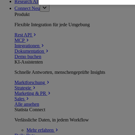
Research AI
Connect
Neu
Produkt
Flexible Integration für jede Umgebung
Rest API
MCP
Integrationen
Dokumentation
Demo buchen
KI-Assistenten
Schnelle Antworten, menschengeprüfte Insights
Marktforschung
Strategie
Marketing & PR
Sales
Alle ansehen
Statista Connect
Verlässliche Daten, in jedem Workflow
Mehr
erfahren