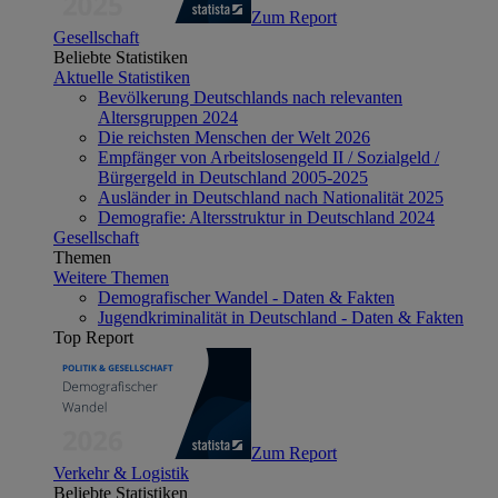
Zum Report
Gesellschaft
Beliebte Statistiken
Aktuelle Statistiken
Bevölkerung Deutschlands nach relevanten
Altersgruppen 2024
Die reichsten Menschen der Welt 2026
Empfänger von Arbeitslosengeld II / Sozialgeld /
Bürgergeld in Deutschland 2005-2025
Ausländer in Deutschland nach Nationalität 2025
Demografie: Altersstruktur in Deutschland 2024
Gesellschaft
Themen
Weitere Themen
Demografischer Wandel - Daten & Fakten
Jugendkriminalität in Deutschland - Daten & Fakten
Top Report
Zum Report
Verkehr & Logistik
Beliebte Statistiken