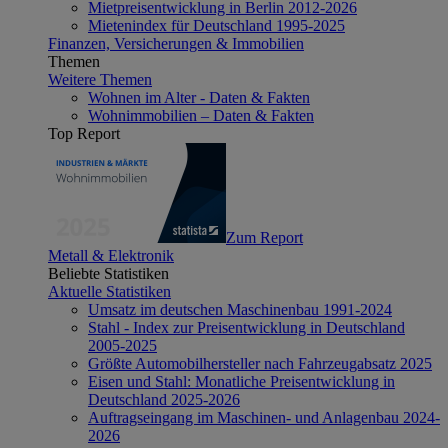
Mietpreisentwicklung in Berlin 2012-2026
Mietenindex für Deutschland 1995-2025
Finanzen, Versicherungen & Immobilien
Themen
Weitere Themen
Wohnen im Alter - Daten & Fakten
Wohnimmobilien – Daten & Fakten
Top Report
Zum Report
Metall & Elektronik
Beliebte Statistiken
Aktuelle Statistiken
Umsatz im deutschen Maschinenbau 1991-2024
Stahl - Index zur Preisentwicklung in Deutschland
2005-2025
Größte Automobilhersteller nach Fahrzeugabsatz 2025
Eisen und Stahl: Monatliche Preisentwicklung in
Deutschland 2025-2026
Auftragseingang im Maschinen- und Anlagenbau 2024-
2026