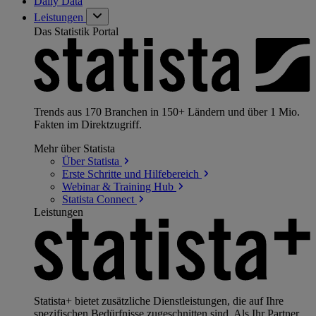
Daily Data
Leistungen
Das Statistik Portal
Trends aus 170 Branchen in 150+ Ländern und über 1 Mio.
Fakten im Direktzugriff.
Mehr über Statista
Über
Statista
Erste Schritte und
Hilfebereich
Webinar & Training
Hub
Statista
Connect
Leistungen
Statista+ bietet zusätzliche Dienstleistungen, die auf Ihre
spezifischen Bedürfnisse zugeschnitten sind. Als Ihr Partner