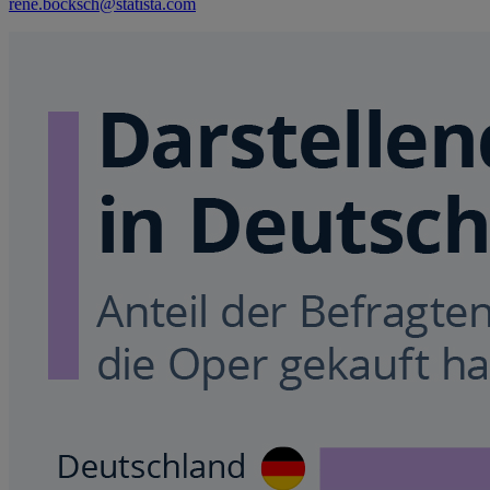
rene.bocksch@statista.com