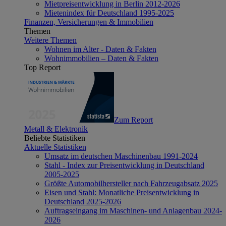
Mietpreisentwicklung in Berlin 2012-2026
Mietenindex für Deutschland 1995-2025
Finanzen, Versicherungen & Immobilien
Themen
Weitere Themen
Wohnen im Alter - Daten & Fakten
Wohnimmobilien – Daten & Fakten
Top Report
Zum Report
Metall & Elektronik
Beliebte Statistiken
Aktuelle Statistiken
Umsatz im deutschen Maschinenbau 1991-2024
Stahl - Index zur Preisentwicklung in Deutschland
2005-2025
Größte Automobilhersteller nach Fahrzeugabsatz 2025
Eisen und Stahl: Monatliche Preisentwicklung in
Deutschland 2025-2026
Auftragseingang im Maschinen- und Anlagenbau 2024-
2026