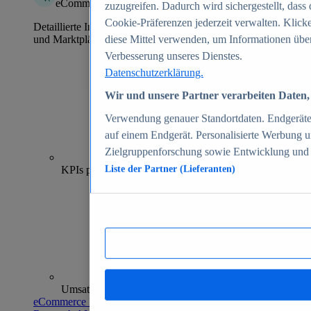
eCommerce Insights
zuzugreifen. Dadurch wird sichergestellt, dass 
Cookie-Präferenzen jederzeit verwalten. Klick
Detaillierte Informationen zu mehr als 39.000 Online-Shops
und Marktplätzen
diese Mittel verwenden, um Informationen über
Verbesserung unseres Dienstes.
Datenschutzerklärung.
Wir und unsere Partner verarbeiten Daten, 
Verwendung genauer Standortdaten. Endgeräteei
auf einem Endgerät. Personalisierte Werbung 
Zielgruppenforschung sowie Entwicklung und
70+
KPIs pro Shop
Liste der Partner (Lieferanten)
Umsatzanalysen und -prognosen
eCommerce Insights entdecken