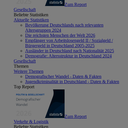
Zum Report
Gesellschaft
Beliebte Statistiken
Aktuelle Statistiken
Bevölkerung Deutschlands nach relevanten
Altersgruppen 2024
Die reichsten Menschen der Welt 2026
Empfänger von Arbeitslosengeld II / Sozialgeld /
Bürgergeld in Deutschland 2005-2025
Ausländer in Deutschland nach Nationalität 2025
Demografie: Altersstruktur in Deutschland 2024
Gesellschaft
Themen
Weitere Themen
Demografischer Wandel - Daten & Fakten
Jugendkriminalität in Deutschland - Daten & Fakten
Top Report
Zum Report
Verkehr & Logistik
Beliebte Statistiken