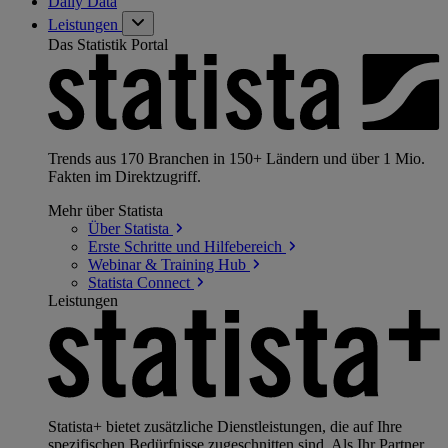
Daily Data
Leistungen
Das Statistik Portal
Trends aus 170 Branchen in 150+ Ländern und über 1 Mio.
Fakten im Direktzugriff.
Mehr über Statista
Über
Statista
Erste Schritte und
Hilfebereich
Webinar & Training
Hub
Statista
Connect
Leistungen
Statista+ bietet zusätzliche Dienstleistungen, die auf Ihre
spezifischen Bedürfnisse zugeschnitten sind. Als Ihr Partner