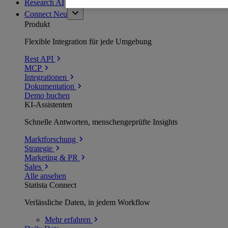
Research AI
Connect
Neu
Produkt
Flexible Integration für jede Umgebung
Rest API
MCP
Integrationen
Dokumentation
Demo buchen
KI-Assistenten
Schnelle Antworten, menschengeprüfte Insights
Marktforschung
Strategie
Marketing & PR
Sales
Alle ansehen
Statista Connect
Verlässliche Daten, in jedem Workflow
Mehr
erfahren