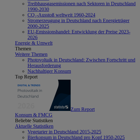
Treibhausgasemissionen nach Sektoren in Deutschland
1990-2030
CO₂-Ausstoß weltweit 1960-2024
Stromerzeugung in Deutschland nach Energieträger
2000-2025
EU-Emissionshandel: Entwicklung der Preise 2023-
2026
Energie & Umwelt
Themen
Weitere Themen
Photovoltaik in Deutschland: Zwischen Fortschritt und
Herausforderung
Nachhaltiger Konsum
Top Report
Zum Report
Konsum & FMCG
Beliebte Statistiken
Aktuelle Statistiken
Vegetarier in Deutschland 2015-2025
Bierkonsum in Deutschland pro Kopf 1950-2025