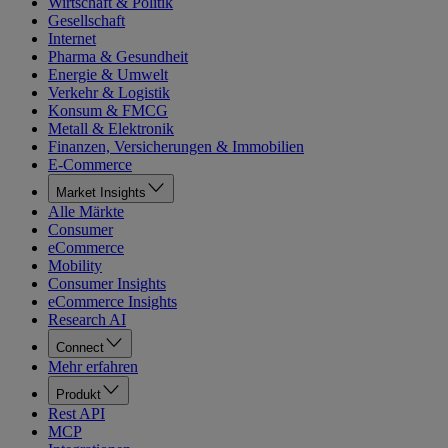
Wirtschaft & Politik
Gesellschaft
Internet
Pharma & Gesundheit
Energie & Umwelt
Verkehr & Logistik
Konsum & FMCG
Metall & Elektronik
Finanzen, Versicherungen & Immobilien
E-Commerce
Market Insights
Alle Märkte
Consumer
eCommerce
Mobility
Consumer Insights
eCommerce Insights
Research AI
Connect
Mehr erfahren
Produkt
Rest API
MCP