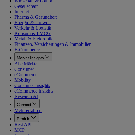
Wirtschaft & Politik
Gesellschaft
Internet
Pharma & Gesundheit
Energie & Umwelt
Verkehr & Logistik
Konsum & FMCG
Metall & Elektronik
Finanzen, Versicherungen & Immobilien
E-Commerce
Market Insights
Alle Märkte
Consumer
eCommerce
Mobility
Consumer Insights
eCommerce Insights
Research AI
Connect
Mehr erfahren
Produkt
Rest API
MCP