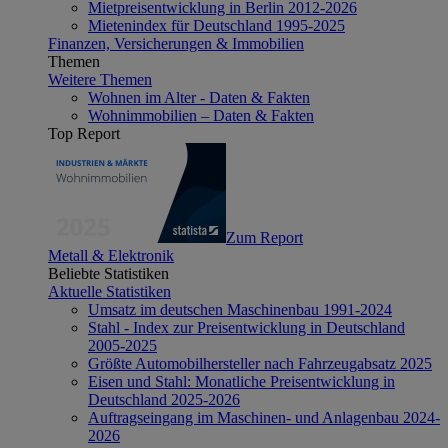
Mietpreisentwicklung in Berlin 2012-2026
Mietenindex für Deutschland 1995-2025
Finanzen, Versicherungen & Immobilien
Themen
Weitere Themen
Wohnen im Alter - Daten & Fakten
Wohnimmobilien – Daten & Fakten
Top Report
Zum Report
Metall & Elektronik
Beliebte Statistiken
Aktuelle Statistiken
Umsatz im deutschen Maschinenbau 1991-2024
Stahl - Index zur Preisentwicklung in Deutschland
2005-2025
Größte Automobilhersteller nach Fahrzeugabsatz 2025
Eisen und Stahl: Monatliche Preisentwicklung in
Deutschland 2025-2026
Auftragseingang im Maschinen- und Anlagenbau 2024-
2026