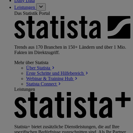
Daily Data
Leistungen
Das Statistik Portal
Trends aus 170 Branchen in 150+ Ländern und über 1 Mio.
Fakten im Direktzugriff.
Mehr über Statista
Über
Statista
Erste Schritte und
Hilfebereich
Webinar & Training
Hub
Statista
Connect
Leistungen
Statista+ bietet zusätzliche Dienstleistungen, die auf Ihre
spezifischen Bedürfnisse zugeschnitten sind. Als Ihr Partner