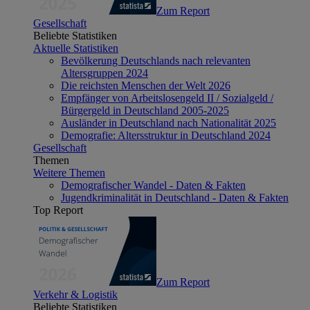
Zum Report
Gesellschaft
Beliebte Statistiken
Aktuelle Statistiken
Bevölkerung Deutschlands nach relevanten
Altersgruppen 2024
Die reichsten Menschen der Welt 2026
Empfänger von Arbeitslosengeld II / Sozialgeld /
Bürgergeld in Deutschland 2005-2025
Ausländer in Deutschland nach Nationalität 2025
Demografie: Altersstruktur in Deutschland 2024
Gesellschaft
Themen
Weitere Themen
Demografischer Wandel - Daten & Fakten
Jugendkriminalität in Deutschland - Daten & Fakten
Top Report
Zum Report
Verkehr & Logistik
Beliebte Statistiken