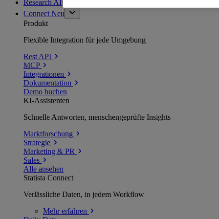
Research AI
Connect
Neu
Produkt
Flexible Integration für jede Umgebung
Rest API
MCP
Integrationen
Dokumentation
Demo buchen
KI-Assistenten
Schnelle Antworten, menschengeprüfte Insights
Marktforschung
Strategie
Marketing & PR
Sales
Alle ansehen
Statista Connect
Verlässliche Daten, in jedem Workflow
Mehr
erfahren