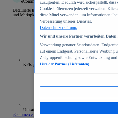
eCommerce Insights
zuzugreifen. Dadurch wird sichergestellt, dass 
Cookie-Präferenzen jederzeit verwalten. Klick
Detaillierte Informationen zu mehr als 39.000 Online-Shops
und Marktplätzen
diese Mittel verwenden, um Informationen über
Verbesserung unseres Dienstes.
Datenschutzerklärung.
Wir und unsere Partner verarbeiten Daten, 
Verwendung genauer Standortdaten. Endgeräteei
auf einem Endgerät. Personalisierte Werbung 
Zielgruppenforschung sowie Entwicklung und
70+
KPIs pro Shop
Liste der Partner (Lieferanten)
Umsatzanalysen und -prognosen
eCommerce Insights entdecken