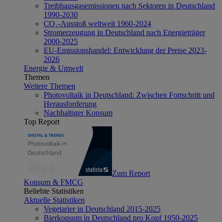
Treibhausgasemissionen nach Sektoren in Deutschland
1990-2030
CO₂-Ausstoß weltweit 1960-2024
Stromerzeugung in Deutschland nach Energieträger
2000-2025
EU-Emissionshandel: Entwicklung der Preise 2023-
2026
Energie & Umwelt
Themen
Weitere Themen
Photovoltaik in Deutschland: Zwischen Fortschritt und
Herausforderung
Nachhaltiger Konsum
Top Report
Zum Report
Konsum & FMCG
Beliebte Statistiken
Aktuelle Statistiken
Vegetarier in Deutschland 2015-2025
Bierkonsum in Deutschland pro Kopf 1950-2025