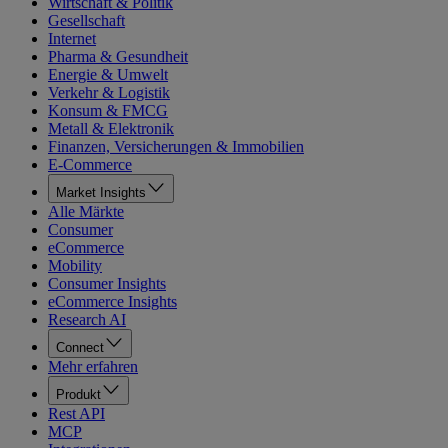
Wirtschaft & Politik
Gesellschaft
Internet
Pharma & Gesundheit
Energie & Umwelt
Verkehr & Logistik
Konsum & FMCG
Metall & Elektronik
Finanzen, Versicherungen & Immobilien
E-Commerce
Market Insights
Alle Märkte
Consumer
eCommerce
Mobility
Consumer Insights
eCommerce Insights
Research AI
Connect
Mehr erfahren
Produkt
Rest API
MCP