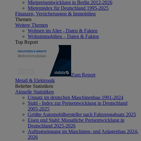
Mietpreisentwicklung in Berlin 2012-2026
Mietenindex für Deutschland 1995-2025
Finanzen, Versicherungen & Immobilien
Themen
Weitere Themen
Wohnen im Alter - Daten & Fakten
Wohnimmobilien – Daten & Fakten
Top Report
Zum Report
Metall & Elektronik
Beliebte Statistiken
Aktuelle Statistiken
Umsatz im deutschen Maschinenbau 1991-2024
Stahl - Index zur Preisentwicklung in Deutschland
2005-2025
Größte Automobilhersteller nach Fahrzeugabsatz 2025
Eisen und Stahl: Monatliche Preisentwicklung in
Deutschland 2025-2026
Auftragseingang im Maschinen- und Anlagenbau 2024-
2026