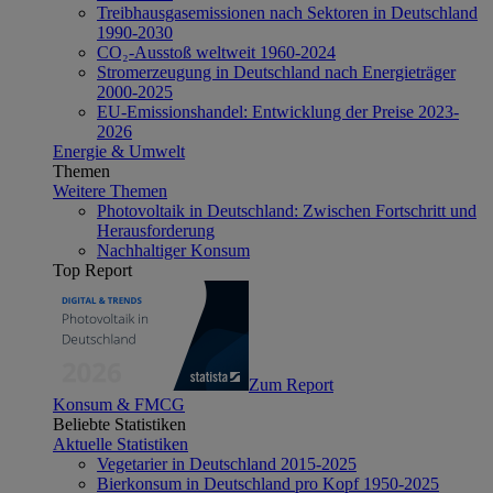
Treibhausgasemissionen nach Sektoren in Deutschland
1990-2030
CO₂-Ausstoß weltweit 1960-2024
Stromerzeugung in Deutschland nach Energieträger
2000-2025
EU-Emissionshandel: Entwicklung der Preise 2023-
2026
Energie & Umwelt
Themen
Weitere Themen
Photovoltaik in Deutschland: Zwischen Fortschritt und
Herausforderung
Nachhaltiger Konsum
Top Report
Zum Report
Konsum & FMCG
Beliebte Statistiken
Aktuelle Statistiken
Vegetarier in Deutschland 2015-2025
Bierkonsum in Deutschland pro Kopf 1950-2025