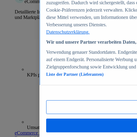
eCommerce Insights
zuzugreifen. Dadurch wird sichergestellt, dass 
Cookie-Präferenzen jederzeit verwalten. Klick
Detaillierte Informationen zu mehr als 39.000 Online-Shops
und Marktplätzen
diese Mittel verwenden, um Informationen über
Verbesserung unseres Dienstes.
Datenschutzerklärung.
Wir und unsere Partner verarbeiten Daten, 
Verwendung genauer Standortdaten. Endgeräteei
auf einem Endgerät. Personalisierte Werbung 
Zielgruppenforschung sowie Entwicklung und
70+
KPIs pro Shop
Liste der Partner (Lieferanten)
Umsatzanalysen und -prognosen
eCommerce Insights entdecken