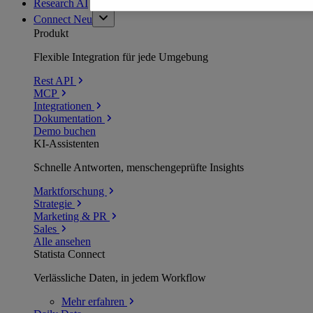
Research AI
Connect
Neu
Produkt
Flexible Integration für jede Umgebung
Rest API
MCP
Integrationen
Dokumentation
Demo buchen
KI-Assistenten
Schnelle Antworten, menschengeprüfte Insights
Marktforschung
Strategie
Marketing & PR
Sales
Alle ansehen
Statista Connect
Verlässliche Daten, in jedem Workflow
Mehr
erfahren