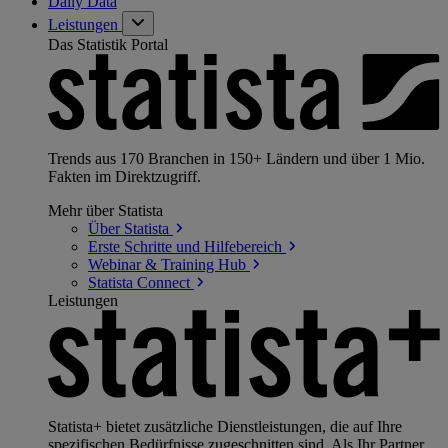
Daily Data
Leistungen
Das Statistik Portal
Trends aus 170 Branchen in 150+ Ländern und über 1 Mio.
Fakten im Direktzugriff.
Mehr über Statista
Über
Statista
Erste Schritte und
Hilfebereich
Webinar & Training
Hub
Statista
Connect
Leistungen
Statista+ bietet zusätzliche Dienstleistungen, die auf Ihre
spezifischen Bedürfnisse zugeschnitten sind. Als Ihr Partner