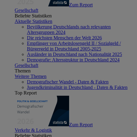
Zum Report
Gesellschaft
Beliebte Statistiken
Aktuelle Statistiken
Bevölkerung Deutschlands nach relevanten
Altersgruppen 2024
Die reichsten Menschen der Welt 2026
Empfänger von Arbeitslosengeld II / Sozialgeld /
Bürgergeld in Deutschland 2005-2025
Ausländer in Deutschland nach Nationalität 2025
Demografie: Altersstruktur in Deutschland 2024
Gesellschaft
Themen
Weitere Themen
Demografischer Wandel - Daten & Fakten
Jugendkriminalität in Deutschland - Daten & Fakten
Top Report
Zum Report
Verkehr & Logistik
Beliebte Statistiken