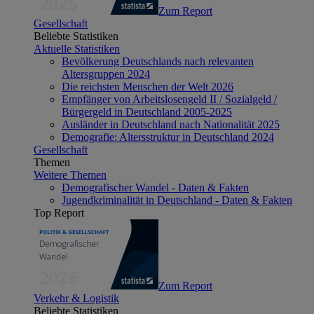
Zum Report
Gesellschaft
Beliebte Statistiken
Aktuelle Statistiken
Bevölkerung Deutschlands nach relevanten
Altersgruppen 2024
Die reichsten Menschen der Welt 2026
Empfänger von Arbeitslosengeld II / Sozialgeld /
Bürgergeld in Deutschland 2005-2025
Ausländer in Deutschland nach Nationalität 2025
Demografie: Altersstruktur in Deutschland 2024
Gesellschaft
Themen
Weitere Themen
Demografischer Wandel - Daten & Fakten
Jugendkriminalität in Deutschland - Daten & Fakten
Top Report
Zum Report
Verkehr & Logistik
Beliebte Statistiken