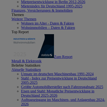
Mietpreisentwicklung in Berlin 2012-2026
Mietenindex für Deutschland 1995-2025
Finanzen, Versicherungen & Immobilien
Themen
Weitere Themen
Wohnen im Alter - Daten & Fakten
Wohnimmobilien – Daten & Fakten
Top Report
Zum Report
Metall & Elektronik
Beliebte Statistiken
Aktuelle Statistiken
Umsatz im deutschen Maschinenbau 1991-2024
Stahl - Index zur Preisentwicklung in Deutschland
2005-2025
Größte Automobilhersteller nach Fahrzeugabsatz 2025
Eisen und Stahl: Monatliche Preisentwicklung in
Deutschland 2025-2026
Auftragseingang im Maschinen- und Anlagenbau 2024-
2026