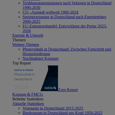
Treibhausgasemissionen nach Sektoren in Deutschland
1990-2030
CO₂-Ausstoß weltweit 1960-2024
Stromerzeugung in Deutschland nach Energieträger
2000-2025
EU-Emissionshandel: Entwicklung der Preise 2023-
2026
Energie & Umwelt
Themen
Weitere Themen
Photovoltaik in Deutschland: Zwischen Fortschritt und
Herausforderung
Nachhaltiger Konsum
Top Report
Zum Report
Konsum & FMCG
Beliebte Statistiken
Aktuelle Statistiken
Vegetarier in Deutschland 2015-2025
Bierkonsum in Deutschland pro Kopf 1950-2025