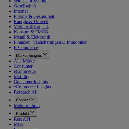
Wirtschaft & Politik
Gesellschaft
Internet
Pharma & Gesundheit
Energie & Umwelt
Verkehr & Logistik
Konsum & FMCG
Metall & Elektronik
Finanzen, Versicherungen & Immobilien
E-Commerce
Market Insights
Alle Märkte
Consumer
eCommerce
Mobility
Consumer Insights
eCommerce Insights
Research AI
Connect
Mehr erfahren
Produkt
Rest API
MCP