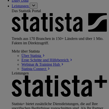
Daily Data
Leistungen
Das Statistik Portal
Trends aus 170 Branchen in 150+ Ländern und über 1 Mio.
Fakten im Direktzugriff.
Mehr über Statista
Über
Statista
Erste Schritte und
Hilfebereich
Webinar & Training
Hub
Statista
Connect
Leistungen
Statista+ bietet zusätzliche Dienstleistungen, die auf Ihre
spezifischen Bedürfnisse zugeschnitten sind. Als Ihr Partner