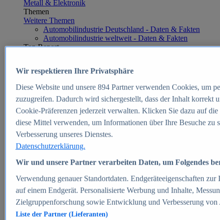
Metall & Elektronik
Themen
Weitere Themen
Automobilindustrie Deutschland - Daten & Fakten
Automobilindustrie weltweit - Daten & Fakten
Top Report
Wir respektieren Ihre Privatsphäre
Diese Website und unsere
894
Partner verwenden Cookies, um pe
Zum Report
zuzugreifen. Dadurch wird sichergestellt, dass der Inhalt korrekt
E-commerce
Cookie-Präferenzen jederzeit verwalten. Klicken Sie dazu auf die
Beliebte Statistiken
diese Mittel verwenden, um Informationen über Ihre Besuche zu s
Aktuelle Statistiken
E-Commerce - Entwicklung des Umsatzes in
Verbesserung unseres Dienstes.
Deutschland 1999-2025
Datenschutzerklärung.
Umsatz von Amazon in Deutschland und weltweit
2010-2025
Wir und unsere Partner verarbeiten Daten, um Folgendes bere
B2C-E-Commerce: Top-50 Online Shops in
Deutschland 2024
Verwendung genauer Standortdaten. Endgeräteeigenschaften zur Id
Marktanteile von Online-Zahlungsverfahren in
auf einem Endgerät. Personalisierte Werbung und Inhalte, Messu
Deutschland 2024
Zielgruppenforschung sowie Entwicklung und Verbesserung von
Umsatzstarke Warengruppen im Online-Handel in
Deutschland 2023-2025
Liste der Partner (Lieferanten)