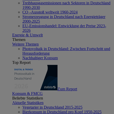
Treibhausgasemissionen nach Sektoren in Deutschland
1990-2030
CO₂-Ausstoß weltweit 1960-2024
Stromerzeugung in Deutschland nach Energieträger
2000-2025
EU-Emissionshandel: Entwicklung der Preise 2023-
2026
Energie & Umwelt
Themen
Weitere Themen
Photovoltaik in Deutschland: Zwischen Fortschritt und
Herausforderung
Nachhaltiger Konsum
Top Report
Zum Report
Konsum & FMCG
Beliebte Statistiken
Aktuelle Statistiken
Vegetarier in Deutschland 2015-2025
Bierkonsum in Deutschland pro Kopf 1950-2025