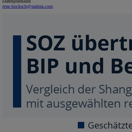
Datenjournalist
rene.bocksch@statista.com