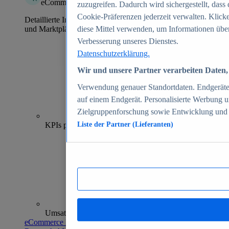
eCommerce Insights
zuzugreifen. Dadurch wird sichergestellt, dass 
Cookie-Präferenzen jederzeit verwalten. Klick
Detaillierte Informationen zu mehr als 39.000 Online-Shops
und Marktplätzen
diese Mittel verwenden, um Informationen über
Verbesserung unseres Dienstes.
Datenschutzerklärung.
Wir und unsere Partner verarbeiten Daten, 
Verwendung genauer Standortdaten. Endgeräteei
auf einem Endgerät. Personalisierte Werbung 
Zielgruppenforschung sowie Entwicklung und
70+
KPIs pro Shop
Liste der Partner (Lieferanten)
Umsatzanalysen und -prognosen
eCommerce Insights entdecken