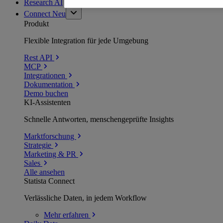
Research AI
Connect
Neu
Produkt
Flexible Integration für jede Umgebung
Rest API
MCP
Integrationen
Dokumentation
Demo buchen
KI-Assistenten
Schnelle Antworten, menschengeprüfte Insights
Marktforschung
Strategie
Marketing & PR
Sales
Alle ansehen
Statista Connect
Verlässliche Daten, in jedem Workflow
Mehr
erfahren