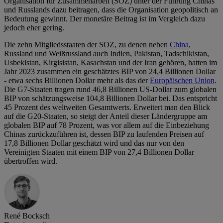
Organisation für Zusammenarbeit (SOZ) unter der Führung Chinas
und Russlands dazu beitragen, dass die Organisation geopolitisch an
Bedeutung gewinnt. Der monetäre Beitrag ist im Vergleich dazu
jedoch eher gering.
Die zehn Mitgliedsstaaten der SOZ, zu denen neben
China
,
Russland und Weißrussland auch Indien, Pakistan, Tadschikistan,
Usbekistan, Kirgisistan, Kasachstan und der Iran gehören, hatten im
Jahr 2023 zusammen ein geschätztes BIP von 24,4 Billionen Dollar
- etwa sechs Billionen Dollar mehr als das der
Europäischen Union
.
Die G7-Staaten tragen rund 46,8 Billionen US-Dollar zum globalen
BIP von schätzungsweise 104,8 Billionen Dollar bei. Das entspricht
45 Prozent des weltweiten Gesamtwerts. Erweitert man den Blick
auf die G20-Staaten, so steigt der Anteil dieser Ländergruppe am
globalen BIP auf 78 Prozent, was vor allem auf die Einbeziehung
Chinas zurückzuführen ist, dessen BIP zu laufenden Preisen auf
17,8 Billionen Dollar geschätzt wird und das nur von den
Vereinigten Staaten mit einem BIP von 27,4 Billionen Dollar
übertroffen wird.
René Bocksch