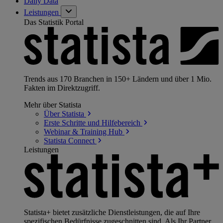
Daily Data
Leistungen
Das Statistik Portal
Trends aus 170 Branchen in 150+ Ländern und über 1 Mio.
Fakten im Direktzugriff.
Mehr über Statista
Über
Statista
Erste Schritte und
Hilfebereich
Webinar & Training
Hub
Statista
Connect
Leistungen
Statista+ bietet zusätzliche Dienstleistungen, die auf Ihre
spezifischen Bedürfnisse zugeschnitten sind. Als Ihr Partner