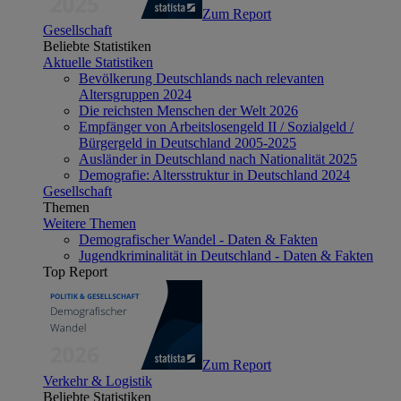
Zum Report
Gesellschaft
Beliebte Statistiken
Aktuelle Statistiken
Bevölkerung Deutschlands nach relevanten
Altersgruppen 2024
Die reichsten Menschen der Welt 2026
Empfänger von Arbeitslosengeld II / Sozialgeld /
Bürgergeld in Deutschland 2005-2025
Ausländer in Deutschland nach Nationalität 2025
Demografie: Altersstruktur in Deutschland 2024
Gesellschaft
Themen
Weitere Themen
Demografischer Wandel - Daten & Fakten
Jugendkriminalität in Deutschland - Daten & Fakten
Top Report
Zum Report
Verkehr & Logistik
Beliebte Statistiken