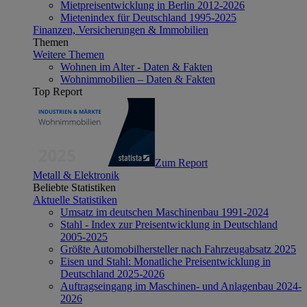
Mietpreisentwicklung in Berlin 2012-2026
Mietenindex für Deutschland 1995-2025
Finanzen, Versicherungen & Immobilien
Themen
Weitere Themen
Wohnen im Alter - Daten & Fakten
Wohnimmobilien – Daten & Fakten
Top Report
Zum Report
Metall & Elektronik
Beliebte Statistiken
Aktuelle Statistiken
Umsatz im deutschen Maschinenbau 1991-2024
Stahl - Index zur Preisentwicklung in Deutschland
2005-2025
Größte Automobilhersteller nach Fahrzeugabsatz 2025
Eisen und Stahl: Monatliche Preisentwicklung in
Deutschland 2025-2026
Auftragseingang im Maschinen- und Anlagenbau 2024-
2026