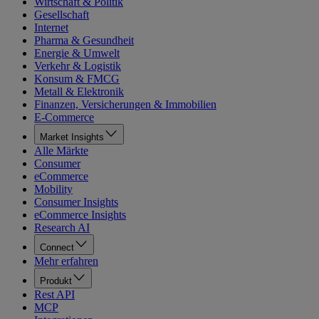
Wirtschaft & Politik
Gesellschaft
Internet
Pharma & Gesundheit
Energie & Umwelt
Verkehr & Logistik
Konsum & FMCG
Metall & Elektronik
Finanzen, Versicherungen & Immobilien
E-Commerce
Market Insights
Alle Märkte
Consumer
eCommerce
Mobility
Consumer Insights
eCommerce Insights
Research AI
Connect
Mehr erfahren
Produkt
Rest API
MCP