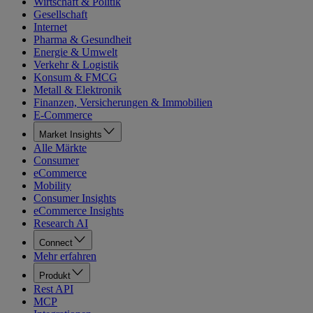
Wirtschaft & Politik
Gesellschaft
Internet
Pharma & Gesundheit
Energie & Umwelt
Verkehr & Logistik
Konsum & FMCG
Metall & Elektronik
Finanzen, Versicherungen & Immobilien
E-Commerce
Market Insights
Alle Märkte
Consumer
eCommerce
Mobility
Consumer Insights
eCommerce Insights
Research AI
Connect
Mehr erfahren
Produkt
Rest API
MCP