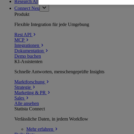
Research AI
Connect
Neu
Produkt
Flexible Integration für jede Umgebung
Rest API
MCP
Integrationen
Dokumentation
Demo buchen
KI-Assistenten
Schnelle Antworten, menschengeprüfte Insights
Marktforschung
Strategie
Marketing & PR
Sales
Alle ansehen
Statista Connect
Verlässliche Daten, in jedem Workflow
Mehr
erfahren