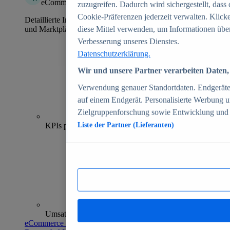
eCommerce Insights
zuzugreifen. Dadurch wird sichergestellt, dass 
Cookie-Präferenzen jederzeit verwalten. Klick
Detaillierte Informationen zu mehr als 39.000 Online-Shops
und Marktplätzen
diese Mittel verwenden, um Informationen über
Verbesserung unseres Dienstes.
Datenschutzerklärung.
Wir und unsere Partner verarbeiten Daten, 
Verwendung genauer Standortdaten. Endgeräteei
auf einem Endgerät. Personalisierte Werbung 
Zielgruppenforschung sowie Entwicklung und
70+
KPIs pro Shop
Liste der Partner (Lieferanten)
Umsatzanalysen und -prognosen
eCommerce Insights entdecken