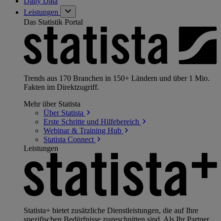
Daily Data
Leistungen
Das Statistik Portal
Trends aus 170 Branchen in 150+ Ländern und über 1 Mio.
Fakten im Direktzugriff.
Mehr über Statista
Über
Statista
Erste Schritte und
Hilfebereich
Webinar & Training
Hub
Statista
Connect
Leistungen
Statista+ bietet zusätzliche Dienstleistungen, die auf Ihre
spezifischen Bedürfnisse zugeschnitten sind. Als Ihr Partner