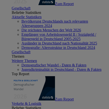
Zum Report
Gesellschaft
Beliebte Statistiken
Aktuelle Statistiken
Bevölkerung Deutschlands nach relevanten
Altersgruppen 2024
Die reichsten Menschen der Welt 2026
Empfänger von Arbeitslosengeld II / Sozialgeld /
Bürgergeld in Deutschland 2005-2025
Ausländer in Deutschland nach Nationalität 2025
Demografie: Altersstruktur in Deutschland 2024
Gesellschaft
Themen
Weitere Themen
Demografischer Wandel - Daten & Fakten
Jugendkriminalität in Deutschland - Daten & Fakten
Top Report
Zum Report
Verkehr & Logistik
Beliebte Statistiken