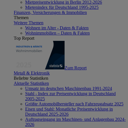
Mietpreisentwicklung in Berlin 2012-2026
Mietenindex für Deutschland 1995-2025
Finanzen, Versicherungen & Immobilien
Themen
Weitere Themen
Wohnen im Alter - Daten & Fakten
Wohnimmobilien – Daten & Fakten
Top Report
Zum Report
Metall & Elektronik
Beliebte Statistiken
Aktuelle Statistiken
Umsatz im deutschen Maschinenbau 1991-2024
Stahl - Index zur Preisentwicklung in Deutschland
2005-2025
Größte Automobilhersteller nach Fahrzeugabsatz 2025
Eisen und Stahl: Monatliche Preisentwicklung in
Deutschland 2025-2026
Auftragseingang im Maschinen- und Anlagenbau 2024-
2026