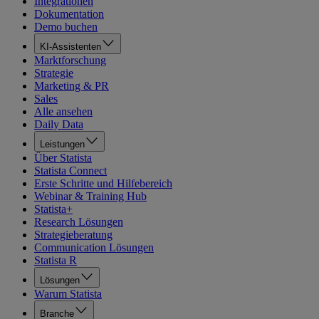
Integrationen
Dokumentation
Demo buchen
KI-Assistenten
Marktforschung
Strategie
Marketing & PR
Sales
Alle ansehen
Daily Data
Leistungen
Über Statista
Statista Connect
Erste Schritte und Hilfebereich
Webinar & Training Hub
Statista+
Research Lösungen
Strategieberatung
Communication Lösungen
Statista R
Lösungen
Warum Statista
Branche