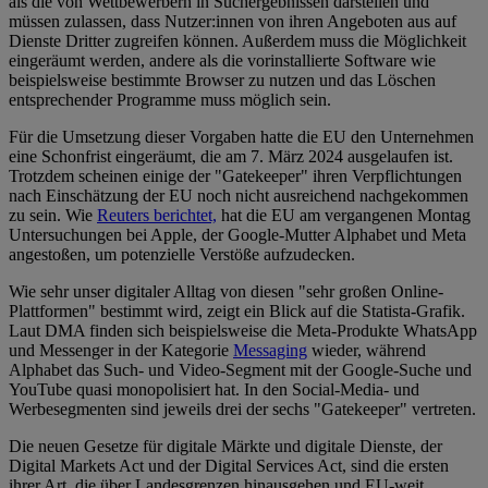
als die von Wettbewerbern in Suchergebnissen darstellen und
müssen zulassen, dass Nutzer:innen von ihren Angeboten aus auf
Dienste Dritter zugreifen können. Außerdem muss die Möglichkeit
eingeräumt werden, andere als die vorinstallierte Software wie
beispielsweise bestimmte Browser zu nutzen und das Löschen
entsprechender Programme muss möglich sein.
Für die Umsetzung dieser Vorgaben hatte die EU den Unternehmen
eine Schonfrist eingeräumt, die am 7. März 2024 ausgelaufen ist.
Trotzdem scheinen einige der "Gatekeeper" ihren Verpflichtungen
nach Einschätzung der EU noch nicht ausreichend nachgekommen
zu sein. Wie
Reuters berichtet,
hat die EU am vergangenen Montag
Untersuchungen bei Apple, der Google-Mutter Alphabet und Meta
angestoßen, um potenzielle Verstöße aufzudecken.
Wie sehr unser digitaler Alltag von diesen "sehr großen Online-
Plattformen" bestimmt wird, zeigt ein Blick auf die Statista-Grafik.
Laut DMA finden sich beispielsweise die Meta-Produkte WhatsApp
und Messenger in der Kategorie
Messaging
wieder, während
Alphabet das Such- und Video-Segment mit der Google-Suche und
YouTube quasi monopolisiert hat. In den Social-Media- und
Werbesegmenten sind jeweils drei der sechs "Gatekeeper" vertreten.
Die neuen Gesetze für digitale Märkte und digitale Dienste, der
Digital Markets Act und der Digital Services Act, sind die ersten
ihrer Art, die über Landesgrenzen hinausgehen und EU-weit