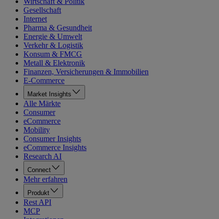
Wirtschaft & Politik
Gesellschaft
Internet
Pharma & Gesundheit
Energie & Umwelt
Verkehr & Logistik
Konsum & FMCG
Metall & Elektronik
Finanzen, Versicherungen & Immobilien
E-Commerce
Market Insights
Alle Märkte
Consumer
eCommerce
Mobility
Consumer Insights
eCommerce Insights
Research AI
Connect
Mehr erfahren
Produkt
Rest API
MCP