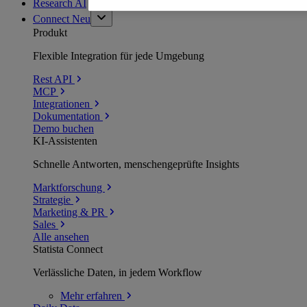
Research AI
Connect
Neu
Produkt
Flexible Integration für jede Umgebung
Rest API
MCP
Integrationen
Dokumentation
Demo buchen
KI-Assistenten
Schnelle Antworten, menschengeprüfte Insights
Marktforschung
Strategie
Marketing & PR
Sales
Alle ansehen
Statista Connect
Verlässliche Daten, in jedem Workflow
Mehr
erfahren