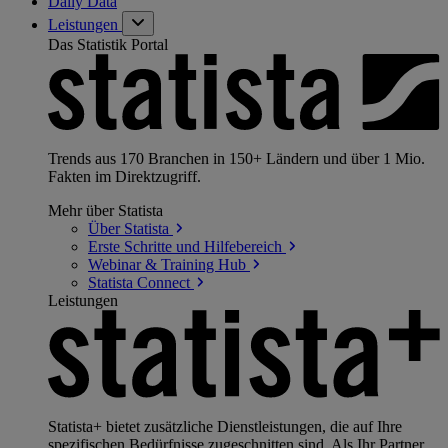
Daily Data
Leistungen
Das Statistik Portal
Trends aus 170 Branchen in 150+ Ländern und über 1 Mio.
Fakten im Direktzugriff.
Mehr über Statista
Über
Statista
Erste Schritte und
Hilfebereich
Webinar & Training
Hub
Statista
Connect
Leistungen
Statista+ bietet zusätzliche Dienstleistungen, die auf Ihre
spezifischen Bedürfnisse zugeschnitten sind. Als Ihr Partner