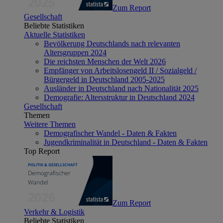
Zum Report
Gesellschaft
Beliebte Statistiken
Aktuelle Statistiken
Bevölkerung Deutschlands nach relevanten
Altersgruppen 2024
Die reichsten Menschen der Welt 2026
Empfänger von Arbeitslosengeld II / Sozialgeld /
Bürgergeld in Deutschland 2005-2025
Ausländer in Deutschland nach Nationalität 2025
Demografie: Altersstruktur in Deutschland 2024
Gesellschaft
Themen
Weitere Themen
Demografischer Wandel - Daten & Fakten
Jugendkriminalität in Deutschland - Daten & Fakten
Top Report
Zum Report
Verkehr & Logistik
Beliebte Statistiken