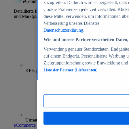
eCommerce Insights
zuzugreifen. Dadurch wird sichergestellt, dass 
Cookie-Präferenzen jederzeit verwalten. Klick
Detaillierte Informationen zu mehr als 39.000 Online-Shops
und Marktplätzen
diese Mittel verwenden, um Informationen über
Verbesserung unseres Dienstes.
Datenschutzerklärung.
Wir und unsere Partner verarbeiten Daten, 
Verwendung genauer Standortdaten. Endgeräteei
auf einem Endgerät. Personalisierte Werbung 
Zielgruppenforschung sowie Entwicklung und
70+
KPIs pro Shop
Liste der Partner (Lieferanten)
Umsatzanalysen und -prognosen
eCommerce Insights entdecken