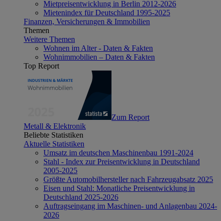
Mietpreisentwicklung in Berlin 2012-2026
Mietenindex für Deutschland 1995-2025
Finanzen, Versicherungen & Immobilien
Themen
Weitere Themen
Wohnen im Alter - Daten & Fakten
Wohnimmobilien – Daten & Fakten
Top Report
Zum Report
Metall & Elektronik
Beliebte Statistiken
Aktuelle Statistiken
Umsatz im deutschen Maschinenbau 1991-2024
Stahl - Index zur Preisentwicklung in Deutschland
2005-2025
Größte Automobilhersteller nach Fahrzeugabsatz 2025
Eisen und Stahl: Monatliche Preisentwicklung in
Deutschland 2025-2026
Auftragseingang im Maschinen- und Anlagenbau 2024-
2026