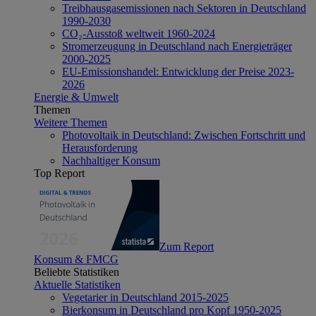
Treibhausgasemissionen nach Sektoren in Deutschland
1990-2030
CO₂-Ausstoß weltweit 1960-2024
Stromerzeugung in Deutschland nach Energieträger
2000-2025
EU-Emissionshandel: Entwicklung der Preise 2023-
2026
Energie & Umwelt
Themen
Weitere Themen
Photovoltaik in Deutschland: Zwischen Fortschritt und
Herausforderung
Nachhaltiger Konsum
Top Report
Zum Report
Konsum & FMCG
Beliebte Statistiken
Aktuelle Statistiken
Vegetarier in Deutschland 2015-2025
Bierkonsum in Deutschland pro Kopf 1950-2025