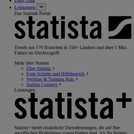
Daily Data
Leistungen
Das Statistik Portal
Trends aus 170 Branchen in 150+ Ländern und über 1 Mio.
Fakten im Direktzugriff.
Mehr über Statista
Über
Statista
Erste Schritte und
Hilfebereich
Webinar & Training
Hub
Statista
Connect
Leistungen
Statista+ bietet zusätzliche Dienstleistungen, die auf Ihre
spezifischen Bedürfnisse zugeschnitten sind. Als Ihr Partner