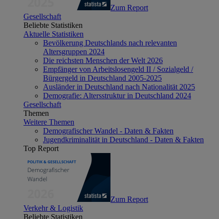
Zum Report
Gesellschaft
Beliebte Statistiken
Aktuelle Statistiken
Bevölkerung Deutschlands nach relevanten
Altersgruppen 2024
Die reichsten Menschen der Welt 2026
Empfänger von Arbeitslosengeld II / Sozialgeld /
Bürgergeld in Deutschland 2005-2025
Ausländer in Deutschland nach Nationalität 2025
Demografie: Altersstruktur in Deutschland 2024
Gesellschaft
Themen
Weitere Themen
Demografischer Wandel - Daten & Fakten
Jugendkriminalität in Deutschland - Daten & Fakten
Top Report
Zum Report
Verkehr & Logistik
Beliebte Statistiken