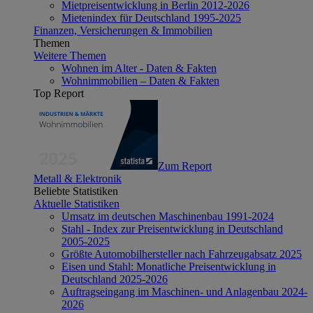
Mietpreisentwicklung in Berlin 2012-2026
Mietenindex für Deutschland 1995-2025
Finanzen, Versicherungen & Immobilien
Themen
Weitere Themen
Wohnen im Alter - Daten & Fakten
Wohnimmobilien – Daten & Fakten
Top Report
Zum Report
Metall & Elektronik
Beliebte Statistiken
Aktuelle Statistiken
Umsatz im deutschen Maschinenbau 1991-2024
Stahl - Index zur Preisentwicklung in Deutschland
2005-2025
Größte Automobilhersteller nach Fahrzeugabsatz 2025
Eisen und Stahl: Monatliche Preisentwicklung in
Deutschland 2025-2026
Auftragseingang im Maschinen- und Anlagenbau 2024-
2026