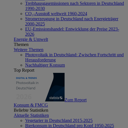
Treibhausgasemissionen nach Sektoren in Deutschland
1990-2030
CO₂-Ausstoß weltweit 1960-2024
Stromerzeugung in Deutschland nach Energieträger
2000-2025
EU-Emissionshandel: Entwicklung der Preise 2023-
2026
Energie & Umwelt
Themen
Weitere Themen
Photovoltaik in Deutschland: Zwischen Fortschritt und
Herausforderung
Nachhaltiger Konsum
Top Report
Zum Report
Konsum & FMCG
Beliebte Statistiken
Aktuelle Statistiken
Vegetarier in Deutschland 2015-2025
Bierkonsum in Deutschland pro Kopf 1950-2025