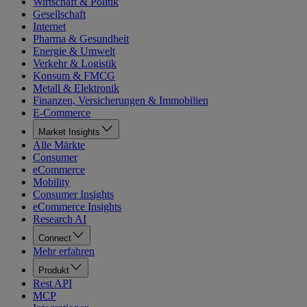
Wirtschaft & Politik
Gesellschaft
Internet
Pharma & Gesundheit
Energie & Umwelt
Verkehr & Logistik
Konsum & FMCG
Metall & Elektronik
Finanzen, Versicherungen & Immobilien
E-Commerce
Market Insights
Alle Märkte
Consumer
eCommerce
Mobility
Consumer Insights
eCommerce Insights
Research AI
Connect
Mehr erfahren
Produkt
Rest API
MCP