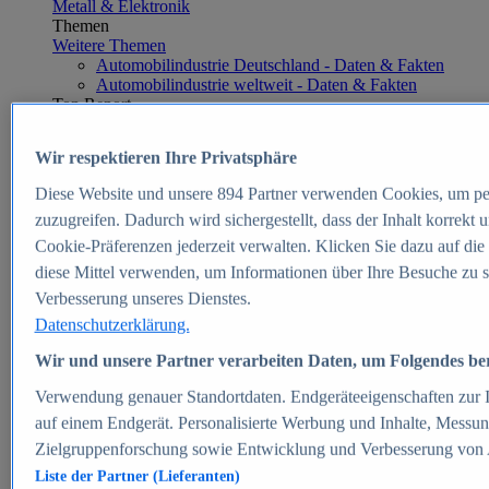
Metall & Elektronik
Themen
Weitere Themen
Automobilindustrie Deutschland - Daten & Fakten
Automobilindustrie weltweit - Daten & Fakten
Top Report
Wir respektieren Ihre Privatsphäre
Diese Website und unsere
894
Partner verwenden Cookies, um pe
Zum Report
zuzugreifen. Dadurch wird sichergestellt, dass der Inhalt korrekt
E-commerce
Cookie-Präferenzen jederzeit verwalten. Klicken Sie dazu auf die
Beliebte Statistiken
diese Mittel verwenden, um Informationen über Ihre Besuche zu s
Aktuelle Statistiken
E-Commerce - Entwicklung des Umsatzes in
Verbesserung unseres Dienstes.
Deutschland 1999-2025
Datenschutzerklärung.
Umsatz von Amazon in Deutschland und weltweit
2010-2025
Wir und unsere Partner verarbeiten Daten, um Folgendes bere
B2C-E-Commerce: Top-50 Online Shops in
Deutschland 2024
Verwendung genauer Standortdaten. Endgeräteeigenschaften zur Id
Marktanteile von Online-Zahlungsverfahren in
auf einem Endgerät. Personalisierte Werbung und Inhalte, Messu
Deutschland 2024
Zielgruppenforschung sowie Entwicklung und Verbesserung von
Umsatzstarke Warengruppen im Online-Handel in
Deutschland 2023-2025
Liste der Partner (Lieferanten)