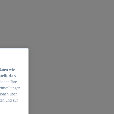
Daten wie
ellt, dass
können Ihre
einstellungen
ionen über
ken und zur