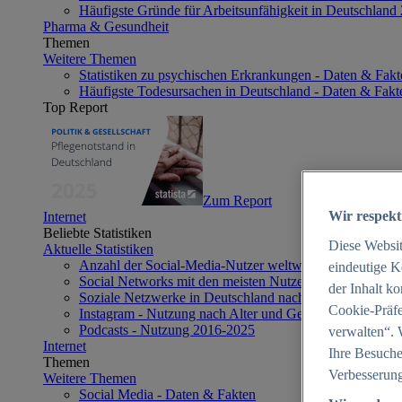
Häufigste Gründe für Arbeitsunfähigkeit in Deutschland
Pharma & Gesundheit
Themen
Weitere Themen
Statistiken zu psychischen Erkrankungen - Daten & Fakt
Häufigste Todesursachen in Deutschland - Daten & Fakt
Top Report
Zum Report
Wir respekt
Internet
Beliebte Statistiken
Diese Websi
Aktuelle Statistiken
Anzahl der Social-Media-Nutzer weltweit 2012-2025
eindeutige K
Social Networks mit den meisten Nutzern weltweit 2025
der Inhalt k
Soziale Netzwerke in Deutschland nach Generationen 2
Cookie-Präfe
Instagram - Nutzung nach Alter und Geschlecht in Deut
Podcasts - Nutzung 2016-2025
verwalten“. 
Internet
Ihre Besuche
Themen
Verbesserung
Weitere Themen
Social Media - Daten & Fakten