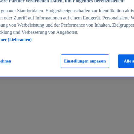
ere Partner verarbeiten Daten, um Folgendes bereitzustellen:
enauer Standortdaten. Endgeräteeigenschaften zur Identifikation aktiv
n oder Zugriff auf Informationen auf einem Endgerät. Personalisierte
sung von Werbeleistung und der Performance von Inhalten, Zielgruppe
cklung und Verbesserung von Angeboten.
tner (Lieferanten)
en 2024
lehnen
Einstellungen anpassen
Alle 
rgeld in Deutschland 2005-2025