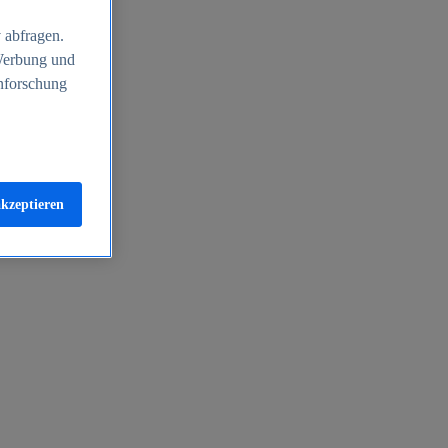
 abfragen.
 Werbung und
nforschung
akzeptieren