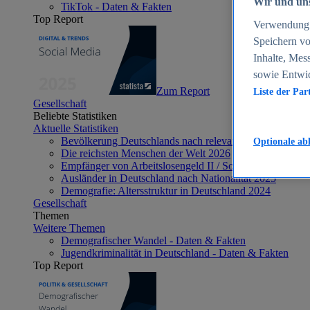
Wir und uns
TikTok - Daten & Fakten
Top Report
Verwendung g
Speichern vo
Inhalte, Mes
sowie Entwi
Zum Report
Liste der Par
Gesellschaft
Beliebte Statistiken
Aktuelle Statistiken
Bevölkerung Deutschlands nach relevanten Altersgrupp
Optionale ab
Die reichsten Menschen der Welt 2026
Empfänger von Arbeitslosengeld II / Sozialgeld / Bürge
Ausländer in Deutschland nach Nationalität 2025
Demografie: Altersstruktur in Deutschland 2024
Gesellschaft
Themen
Weitere Themen
Demografischer Wandel - Daten & Fakten
Jugendkriminalität in Deutschland - Daten & Fakten
Top Report