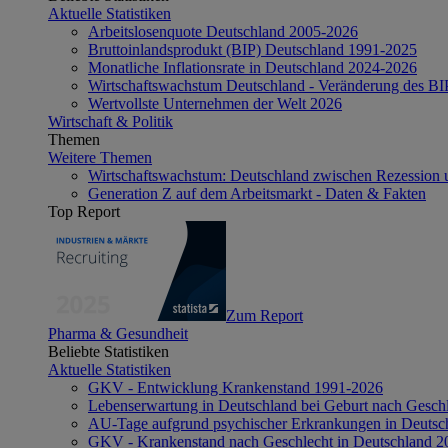
Aktuelle Statistiken
Arbeitslosenquote Deutschland 2005-2026
Bruttoinlandsprodukt (BIP) Deutschland 1991-2025
Monatliche Inflationsrate in Deutschland 2024-2026
Wirtschaftswachstum Deutschland - Veränderung des B
Wertvollste Unternehmen der Welt 2026
Wirtschaft & Politik
Themen
Weitere Themen
Wirtschaftswachstum: Deutschland zwischen Rezession 
Generation Z auf dem Arbeitsmarkt - Daten & Fakten
Top Report
Zum Report
Pharma & Gesundheit
Beliebte Statistiken
Aktuelle Statistiken
GKV - Entwicklung Krankenstand 1991-2026
Lebenserwartung in Deutschland bei Geburt nach Gesch
AU-Tage aufgrund psychischer Erkrankungen in Deutsc
GKV - Krankenstand nach Geschlecht in Deutschland 