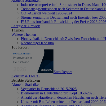
Aktuelle Statistiken
Industriestrompreise inkl. Stromsteuer in Deutschland 1
Treibhausgasemissionen nach Sektoren in Deutschland 
CO₂-Ausstoß weltweit 1960-2024
Stromerzeugung in Deutschland nach Energieträger 200
EU-Emissionshandel: Entwicklung der Preise 2023-202
Energie & Umwelt
Themen
Weitere Themen
Photovoltaik in Deutschland: Zwischen Fortschritt und 
Nachhaltiger Konsum
Top Report
Zum Report
Konsum & FMCG
Beliebte Statistiken
Aktuelle Statistiken
Vegetarier in Deutschland 2015-2025
Bierkonsum in Deutschland pro Kopf 1950-2025
Anzahl der Haustiere in deutschen Haushalten nach Tier
Umsatz mit Bio-Lebensmitteln in Deutschland 2000-202
Anzahl der Veganer in Deutschland 2015-2025