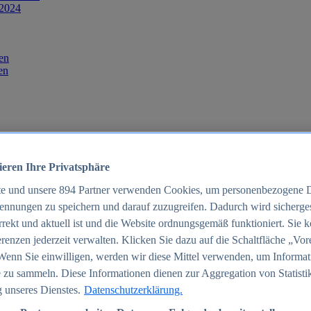
 2024
en
en
ieren Ihre Privatsphäre
te und unsere
894
Partner verwenden Cookies, um personenbezogene 
ennungen zu speichern und darauf zuzugreifen. Dadurch wird sichergest
orrekt und aktuell ist und die Website ordnungsgemäß funktioniert. Sie 
025
renzen jederzeit verwalten. Klicken Sie dazu auf die Schaltfläche „Vor
schland 2025
Wenn Sie einwilligen, werden wir diese Mittel verwenden, um Informat
 zu sammeln. Diese Informationen dienen zur Aggregation von Statisti
 unseres Dienstes.
Datenschutzerklärung.