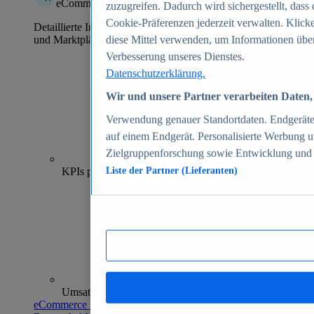
eCommerce Insights
zuzugreifen. Dadurch wird sichergestellt, dass 
Cookie-Präferenzen jederzeit verwalten. Klick
Detaillierte Informationen zu mehr als 39.000 Online-Shops
und Marktplätzen
diese Mittel verwenden, um Informationen über
Verbesserung unseres Dienstes.
Datenschutzerklärung.
Wir und unsere Partner verarbeiten Daten, 
Verwendung genauer Standortdaten. Endgeräteei
auf einem Endgerät. Personalisierte Werbung 
Zielgruppenforschung sowie Entwicklung und
70+
KPIs pro Shop
Liste der Partner (Lieferanten)
Umsatzanalysen und -prognosen
eCommerce Insights entdecken