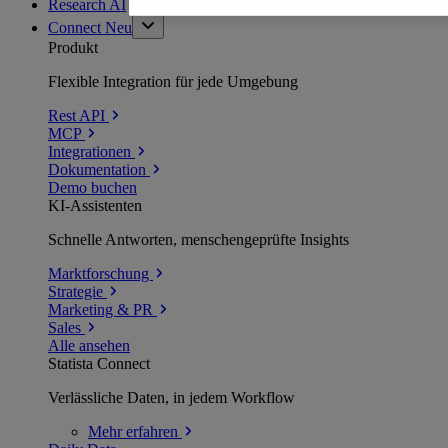
Research AI
Connect
Neu
Produkt
Flexible Integration für jede Umgebung
Rest API
MCP
Integrationen
Dokumentation
Demo buchen
KI-Assistenten
Schnelle Antworten, menschengeprüfte Insights
Marktforschung
Strategie
Marketing & PR
Sales
Alle ansehen
Statista Connect
Verlässliche Daten, in jedem Workflow
Mehr
erfahren