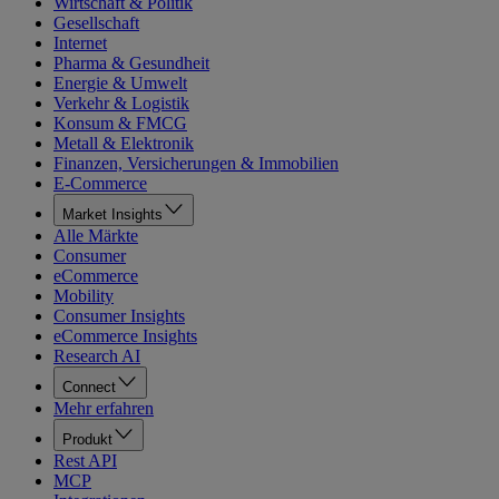
Wirtschaft & Politik
Gesellschaft
Internet
Pharma & Gesundheit
Energie & Umwelt
Verkehr & Logistik
Konsum & FMCG
Metall & Elektronik
Finanzen, Versicherungen & Immobilien
E-Commerce
Market Insights
Alle Märkte
Consumer
eCommerce
Mobility
Consumer Insights
eCommerce Insights
Research AI
Connect
Mehr erfahren
Produkt
Rest API
MCP