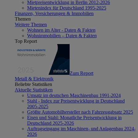
Mietpreisentwicklung in Berlin 2012-2026
Mietenindex für Deutschland 1995-2025
Finanzen, Versicherungen & Immobilien
Themen
Weitere Themen
Wohnen im Alter - Daten & Fakten
Wohnimmobilien – Daten & Fakten
Top Report
Zum Report
Metall & Elektronik
Beliebte Statistiken
Aktuelle Statistiken
Umsatz im deutschen Maschinenbau 1991-2024
Stahl - Index zur Preisentwicklung in Deutschland
2005-2025
Größte Automobilhersteller nach Fahrzeugabsatz 2025
Eisen und Stahl: Monatliche Preisentwicklung in
Deutschland 2025-2026
Auftragseingang im Maschinen- und Anlagenbau 2024-
2026