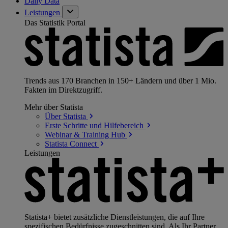
Daily Data
Leistungen
Das Statistik Portal
Trends aus 170 Branchen in 150+ Ländern und über 1 Mio.
Fakten im Direktzugriff.
Mehr über Statista
Über
Statista
Erste Schritte und
Hilfebereich
Webinar & Training
Hub
Statista
Connect
Leistungen
Statista+ bietet zusätzliche Dienstleistungen, die auf Ihre
spezifischen Bedürfnisse zugeschnitten sind. Als Ihr Partner