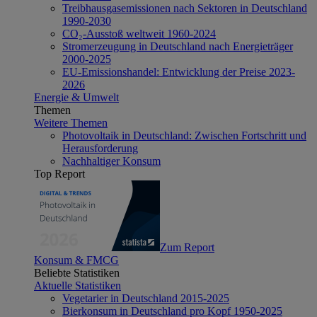
Treibhausgasemissionen nach Sektoren in Deutschland
1990-2030
CO₂-Ausstoß weltweit 1960-2024
Stromerzeugung in Deutschland nach Energieträger
2000-2025
EU-Emissionshandel: Entwicklung der Preise 2023-
2026
Energie & Umwelt
Themen
Weitere Themen
Photovoltaik in Deutschland: Zwischen Fortschritt und
Herausforderung
Nachhaltiger Konsum
Top Report
Zum Report
Konsum & FMCG
Beliebte Statistiken
Aktuelle Statistiken
Vegetarier in Deutschland 2015-2025
Bierkonsum in Deutschland pro Kopf 1950-2025