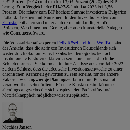
2,35 Prozent (2014) und maximal 3,03 Prozent (2020) des BIP
betrug. Zum Vergleich: der EU-27-Schnitt lag 2023 bei 3,56
Prozent. Die relativ zum BIP höchste Summe investierten Bulgarien,
Estland, Kroatien und Rumänien. In den Investitionsdaten von
Eurostat
enthalten sind unter anderem Unterkünfte, Straßen,
Brücken, Maschinen und Geräte, aber auch immaterielle Anlagen
wie Computersoftware.
Die Volkswirtschaftsexperten
Felix Rösel und Julia Wolffson
sind
der Ansicht, dass die geringen Investitionen Deutschlands sich
weder durch ökonomische, fiskalische, demografische noch
institutionelle Faktoren erklären lassen – auch nicht durch die
Schuldenbremse. Sie kommen in ihrer Analyse aus dem Jahr 2022
zu dem Schluss, dass die „deutsche Investitionsschwäche zu einer
chronischen Krankheit geworden zu sein scheint, für die andere
Faktoren wie langwierige Planungsverfahren und Personalnot
verantwortlich sein dürften“. Für eine Kurskorrektur könne es
allerdings angesichts der sich zuspitzenden Fachkräfte- und
Materialknappheit möglicherweise zu spät sein.
Matthias Janson