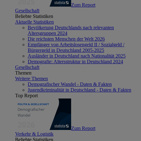
Zum Report
Gesellschaft
Beliebte Statistiken
Aktuelle Statistiken
Bevölkerung Deutschlands nach relevanten
Altersgruppen 2024
Die reichsten Menschen der Welt 2026
Empfänger von Arbeitslosengeld II / Sozialgeld /
Bürgergeld in Deutschland 2005-2025
Ausländer in Deutschland nach Nationalität 2025
Demografie: Altersstruktur in Deutschland 2024
Gesellschaft
Themen
Weitere Themen
Demografischer Wandel - Daten & Fakten
Jugendkriminalität in Deutschland - Daten & Fakten
Top Report
Zum Report
Verkehr & Logistik
Beliebte Statistiken