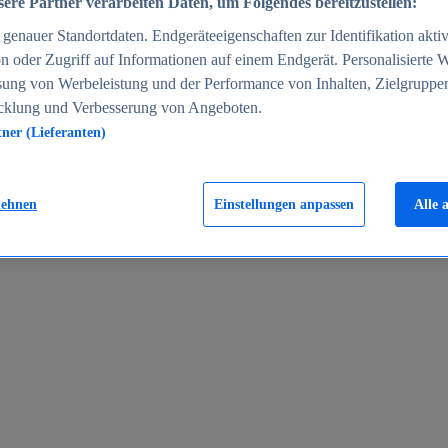
ere Partner verarbeiten Daten, um Folgendes bereitzustellen:
enauer Standortdaten. Endgeräteeigenschaften zur Identifikation aktiv
n oder Zugriff auf Informationen auf einem Endgerät. Personalisierte
sung von Werbeleistung und der Performance von Inhalten, Zielgruppe
cklung und Verbesserung von Angeboten.
tner (Lieferanten)
en 2024
lehnen
Einstellungen anpassen
Alle 
rgeld in Deutschland 2005-2025