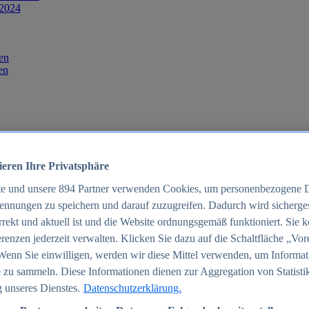
 2024
en
en
ieren Ihre Privatsphäre
te und unsere
894
Partner verwenden Cookies, um personenbezogene 
ennungen zu speichern und darauf zuzugreifen. Dadurch wird sichergest
orrekt und aktuell ist und die Website ordnungsgemäß funktioniert. Sie 
025
renzen jederzeit verwalten. Klicken Sie dazu auf die Schaltfläche „Vor
schland 2025
Wenn Sie einwilligen, werden wir diese Mittel verwenden, um Informat
 zu sammeln. Diese Informationen dienen zur Aggregation von Statisti
 unseres Dienstes.
Datenschutzerklärung.