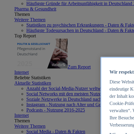
Häufigste Gründe für Arbeitsunfähigkeit in Deutschland
Pharma & Gesundheit
Themen
Weitere Themen
Statistiken zu psychischen Erkrankungen - Daten & Fakt
Häufigste Todesursachen in Deutschland - Daten & Fakt
Top Report
Zum Report
Wir respekt
Internet
Beliebte Statistiken
Diese Websi
Aktuelle Statistiken
Anzahl der Social-Media-Nutzer weltweit 2012-2025
eindeutige K
Social Networks mit den meisten Nutzern weltweit 2025
der Inhalt k
Soziale Netzwerke in Deutschland nach Generationen 2
Cookie-Präfe
Instagram - Nutzung nach Alter und Geschlecht in Deut
Podcasts - Nutzung 2016-2025
verwalten“. 
Internet
Ihre Besuche
Themen
Verbesserung
Weitere Themen
Social Media - Daten & Fakten