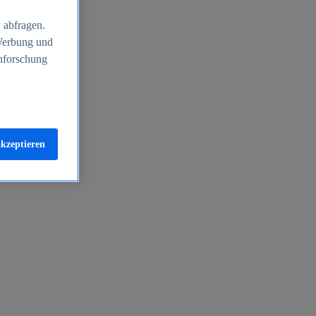
 abfragen.
 Werbung und
nforschung
akzeptieren