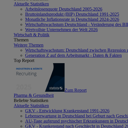
Aktuelle Statistiken
Arbeitslosenquote Deutschland 2005-2026
Bruttoinlandsprodukt (BIP) Deutschland 1991-2025
Monatliche Inflationsrate in Deutschland 2024-2026
Wirtschaftswachstum Deutschland - Veränderung des B
Wertvollste Unternehmen der Welt 2026
Wirtschaft & Politik
Themen
Weitere Themen
Wirtschaftswachstum: Deutschland zwischen Rezession 
Generation Z auf dem Arbeitsmarkt - Daten & Fakten
Top Report
Zum Report
Pharma & Gesundheit
Beliebte Statistiken
Aktuelle Statistiken
GKV - Entwicklung Krankenstand 1991-2026
Lebenserwartung in Deutschland bei Geburt nach Gesch
AU-Tage aufgrund psychischer Erkrankungen in Deutsc
GKV - Krankenstand nach Geschlecht in Deutschland 