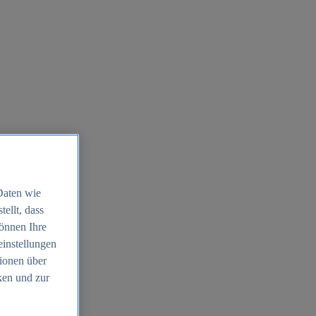
Daten wie
ellt, dass
können Ihre
einstellungen
ionen über
ken und zur