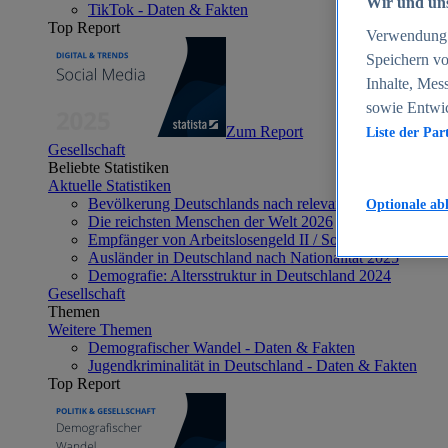
Wir und uns
TikTok - Daten & Fakten
Top Report
Verwendung g
Speichern vo
Inhalte, Mes
sowie Entwi
Zum Report
Liste der Par
Gesellschaft
Beliebte Statistiken
Aktuelle Statistiken
Bevölkerung Deutschlands nach relevanten Altersgrupp
Optionale ab
Die reichsten Menschen der Welt 2026
Empfänger von Arbeitslosengeld II / Sozialgeld / Bürge
Ausländer in Deutschland nach Nationalität 2025
Demografie: Altersstruktur in Deutschland 2024
Gesellschaft
Themen
Weitere Themen
Demografischer Wandel - Daten & Fakten
Jugendkriminalität in Deutschland - Daten & Fakten
Top Report