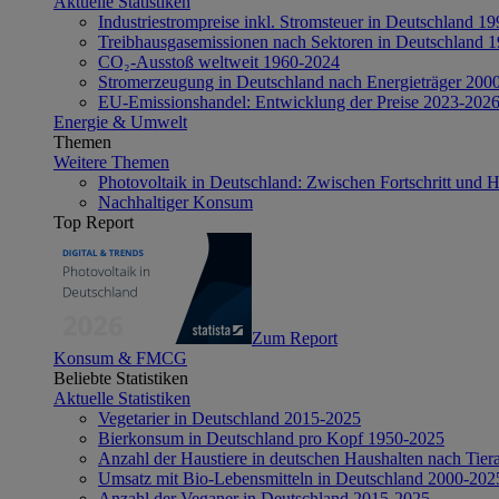
Aktuelle Statistiken
Industriestrompreise inkl. Stromsteuer in Deutschland 1
Treibhausgasemissionen nach Sektoren in Deutschland 
CO₂-Ausstoß weltweit 1960-2024
Stromerzeugung in Deutschland nach Energieträger 200
EU-Emissionshandel: Entwicklung der Preise 2023-202
Energie & Umwelt
Themen
Weitere Themen
Photovoltaik in Deutschland: Zwischen Fortschritt und 
Nachhaltiger Konsum
Top Report
Zum Report
Konsum & FMCG
Beliebte Statistiken
Aktuelle Statistiken
Vegetarier in Deutschland 2015-2025
Bierkonsum in Deutschland pro Kopf 1950-2025
Anzahl der Haustiere in deutschen Haushalten nach Tier
Umsatz mit Bio-Lebensmitteln in Deutschland 2000-202
Anzahl der Veganer in Deutschland 2015-2025