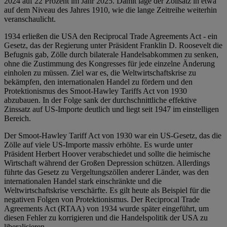
2024 auf 22 Prozent im Jahr 2025. Damit läge der Zollsatz in etwa
auf dem Niveau des Jahres 1910, wie die lange Zeitreihe weiterhin
veranschaulicht.
1934 erließen die USA den Reciprocal Trade Agreements Act - ein
Gesetz, das der Regierung unter Präsident Franklin D. Roosevelt die
Befugnis gab, Zölle durch bilaterale Handelsabkommen zu senken,
ohne die Zustimmung des Kongresses für jede einzelne Änderung
einholen zu müssen. Ziel war es, die Weltwirtschaftskrise zu
bekämpfen, den internationalen Handel zu fördern und den
Protektionismus des Smoot-Hawley Tariffs Act von 1930
abzubauen. In der Folge sank der durchschnittliche effektive
Zinssatz auf US-Importe deutlich und liegt seit 1947 im einstelligen
Bereich.
Der Smoot-Hawley Tariff Act von 1930 war ein US-Gesetz, das die
Zölle auf viele US-Importe massiv erhöhte. Es wurde unter
Präsident Herbert Hoover verabschiedet und sollte die heimische
Wirtschaft während der Großen Depression schützen. Allerdings
führte das Gesetz zu Vergeltungszöllen anderer Länder, was den
internationalen Handel stark einschränkte und die
Weltwirtschaftskrise verschärfte. Es gilt heute als Beispiel für die
negativen Folgen von Protektionismus. Der Reciprocal Trade
Agreements Act (RTAA) von 1934 wurde später eingeführt, um
diesen Fehler zu korrigieren und die Handelspolitik der USA zu
liberalisieren.