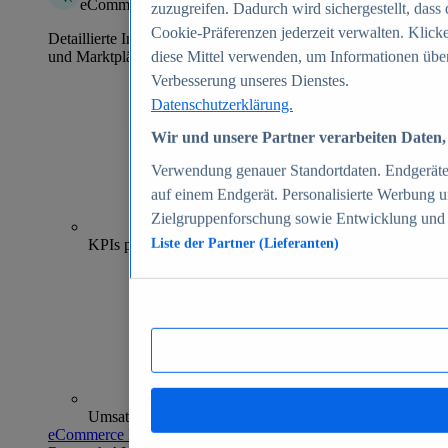
eCommerce Insights
zuzugreifen. Dadurch wird sichergestellt, dass 
Cookie-Präferenzen jederzeit verwalten. Klick
Detaillierte Informationen zu mehr als 39.000 Online-Shops
und Marktplätzen
diese Mittel verwenden, um Informationen über
Verbesserung unseres Dienstes.
Datenschutzerklärung.
Wir und unsere Partner verarbeiten Daten, 
Verwendung genauer Standortdaten. Endgeräteei
auf einem Endgerät. Personalisierte Werbung 
Zielgruppenforschung sowie Entwicklung und
70+
KPIs pro Shop
Liste der Partner (Lieferanten)
Umsatzanalysen und -prognosen
eCommerce Insights entdecken