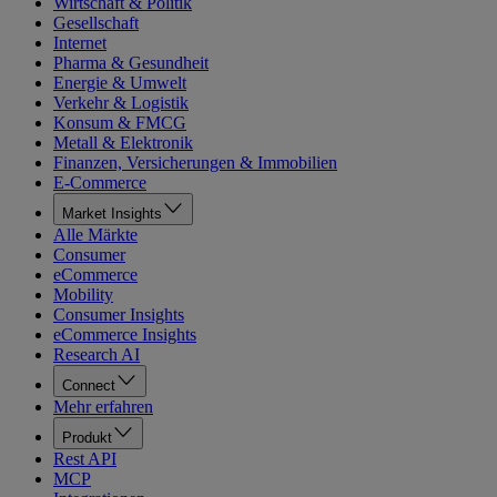
Wirtschaft & Politik
Gesellschaft
Internet
Pharma & Gesundheit
Energie & Umwelt
Verkehr & Logistik
Konsum & FMCG
Metall & Elektronik
Finanzen, Versicherungen & Immobilien
E-Commerce
Market Insights
Alle Märkte
Consumer
eCommerce
Mobility
Consumer Insights
eCommerce Insights
Research AI
Connect
Mehr erfahren
Produkt
Rest API
MCP