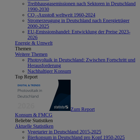
Treibhausgasemissionen nach Sektoren in Deutschland
1990-2030
CO₂-Ausstoß weltweit 1960-2024
Stromerzeugung in Deutschland nach Energieträger
2000-2025
EU-Emissionshandel: Entwicklung der Preise 2023-
2026
Energie & Umwelt
Themen
Weitere Themen
Photovoltaik in Deutschland: Zwischen Fortschritt und
Herausforderung
Nachhaltiger Konsum
Top Report
Zum Report
Konsum & FMCG
Beliebte Statistiken
Aktuelle Statistiken
Vegetarier in Deutschland 2015-2025
Bierkonsum in Deutschland pro Kopf 1950-2025