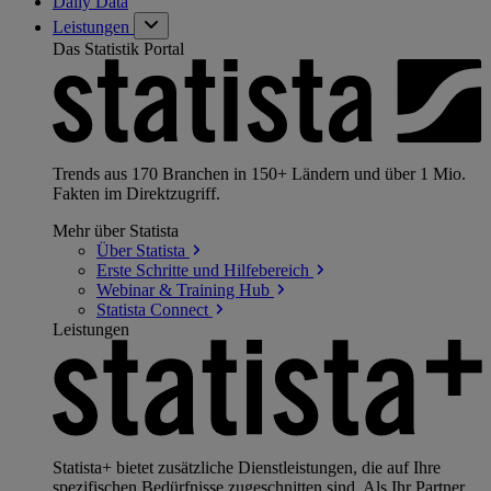
Daily Data
Leistungen
Das Statistik Portal
Trends aus 170 Branchen in 150+ Ländern und über 1 Mio.
Fakten im Direktzugriff.
Mehr über Statista
Über
Statista
Erste Schritte und
Hilfebereich
Webinar & Training
Hub
Statista
Connect
Leistungen
Statista+ bietet zusätzliche Dienstleistungen, die auf Ihre
spezifischen Bedürfnisse zugeschnitten sind. Als Ihr Partner