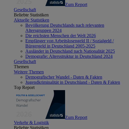
Zum Report
Gesellschaft
Beliebte Statistiken
Aktuelle Statistiken
Bevölkerung Deutschlands nach relevanten
Altersgruppen 2024
Die reichsten Menschen der Welt 2026
Empfänger von Arbeitslosengeld II / Sozialgeld /
Bürgergeld in Deutschland 2005-2025
Ausländer in Deutschland nach Nationalität 2025
Demografie: Altersstruktur in Deutschland 2024
Gesellschaft
Themen
Weitere Themen
Demografischer Wandel - Daten & Fakten
Jugendkriminalität in Deutschland - Daten & Fakten
Top Report
Zum Report
Verkehr & Logistik
Beliebte Statistiken