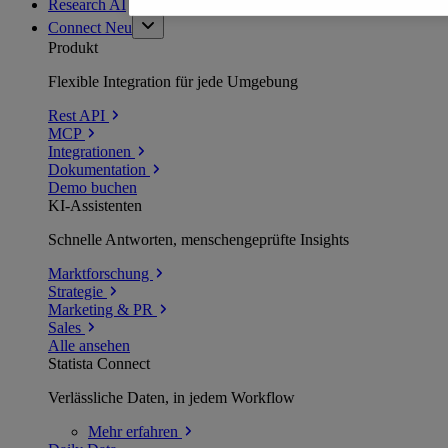
Research AI
Connect
Neu
Produkt
Flexible Integration für jede Umgebung
Rest API
MCP
Integrationen
Dokumentation
Demo buchen
KI-Assistenten
Schnelle Antworten, menschengeprüfte Insights
Marktforschung
Strategie
Marketing & PR
Sales
Alle ansehen
Statista Connect
Verlässliche Daten, in jedem Workflow
Mehr
erfahren