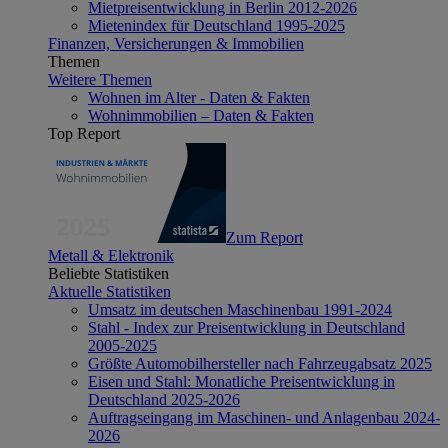
Mietpreisentwicklung in Berlin 2012-2026
Mietenindex für Deutschland 1995-2025
Finanzen, Versicherungen & Immobilien
Themen
Weitere Themen
Wohnen im Alter - Daten & Fakten
Wohnimmobilien – Daten & Fakten
Top Report
Zum Report
Metall & Elektronik
Beliebte Statistiken
Aktuelle Statistiken
Umsatz im deutschen Maschinenbau 1991-2024
Stahl - Index zur Preisentwicklung in Deutschland
2005-2025
Größte Automobilhersteller nach Fahrzeugabsatz 2025
Eisen und Stahl: Monatliche Preisentwicklung in
Deutschland 2025-2026
Auftragseingang im Maschinen- und Anlagenbau 2024-
2026