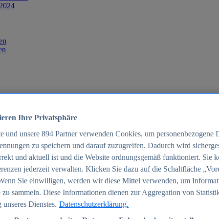
 2024
en
en
ieren Ihre Privatsphäre
te und unsere
894
Partner verwenden Cookies, um personenbezogene 
ennungen zu speichern und darauf zuzugreifen. Dadurch wird sichergest
orrekt und aktuell ist und die Website ordnungsgemäß funktioniert. Sie 
025
renzen jederzeit verwalten. Klicken Sie dazu auf die Schaltfläche „Vor
schland 2025
Wenn Sie einwilligen, werden wir diese Mittel verwenden, um Informat
 zu sammeln. Diese Informationen dienen zur Aggregation von Statisti
 unseres Dienstes.
Datenschutzerklärung.