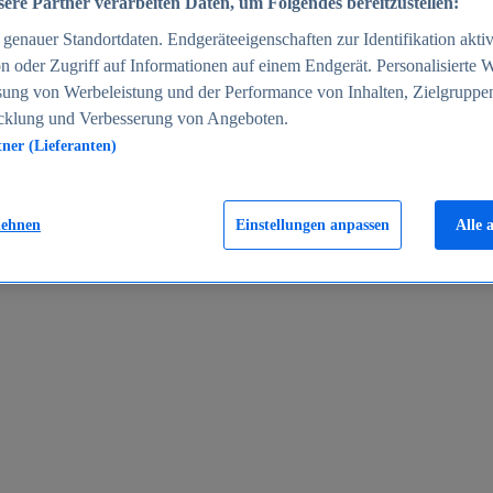
ere Partner verarbeiten Daten, um Folgendes bereitzustellen:
enauer Standortdaten. Endgeräteeigenschaften zur Identifikation aktiv
n oder Zugriff auf Informationen auf einem Endgerät. Personalisierte
sung von Werbeleistung und der Performance von Inhalten, Zielgruppe
cklung und Verbesserung von Angeboten.
tner (Lieferanten)
en 2024
lehnen
Einstellungen anpassen
Alle 
rgeld in Deutschland 2005-2025