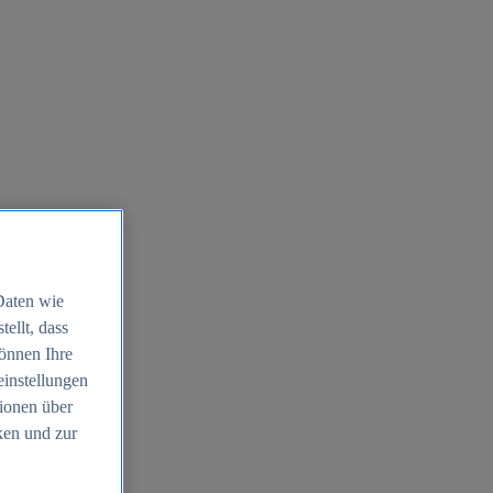
Daten wie
ellt, dass
können Ihre
einstellungen
ionen über
ken und zur