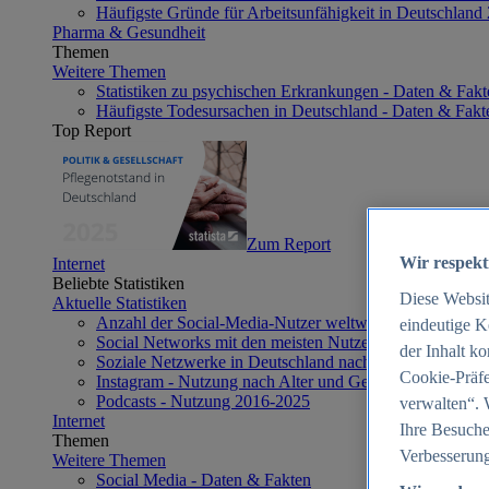
Häufigste Gründe für Arbeitsunfähigkeit in Deutschland
Pharma & Gesundheit
Themen
Weitere Themen
Statistiken zu psychischen Erkrankungen - Daten & Fakt
Häufigste Todesursachen in Deutschland - Daten & Fakt
Top Report
Zum Report
Wir respekt
Internet
Beliebte Statistiken
Diese Websi
Aktuelle Statistiken
Anzahl der Social-Media-Nutzer weltweit 2012-2025
eindeutige K
Social Networks mit den meisten Nutzern weltweit 2025
der Inhalt k
Soziale Netzwerke in Deutschland nach Generationen 2
Cookie-Präfe
Instagram - Nutzung nach Alter und Geschlecht in Deut
Podcasts - Nutzung 2016-2025
verwalten“. 
Internet
Ihre Besuche
Themen
Verbesserung
Weitere Themen
Social Media - Daten & Fakten