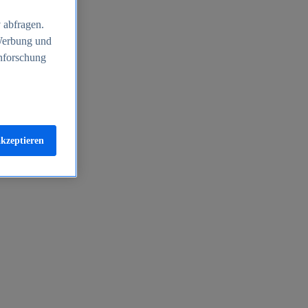
 abfragen.
 Werbung und
nforschung
akzeptieren