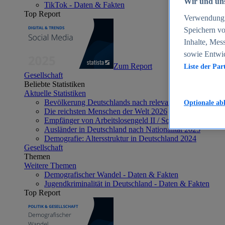
Wir und uns
TikTok - Daten & Fakten
Top Report
Verwendung g
Speichern vo
Inhalte, Mes
sowie Entwi
Zum Report
Liste der Par
Gesellschaft
Beliebte Statistiken
Aktuelle Statistiken
Bevölkerung Deutschlands nach relevanten Altersgrupp
Optionale ab
Die reichsten Menschen der Welt 2026
Empfänger von Arbeitslosengeld II / Sozialgeld / Bürge
Ausländer in Deutschland nach Nationalität 2025
Demografie: Altersstruktur in Deutschland 2024
Gesellschaft
Themen
Weitere Themen
Demografischer Wandel - Daten & Fakten
Jugendkriminalität in Deutschland - Daten & Fakten
Top Report