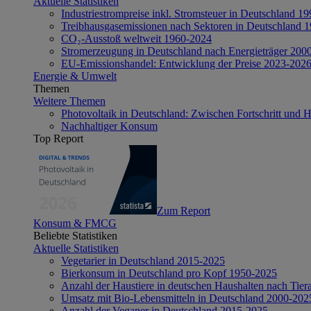
Aktuelle Statistiken
Industriestrompreise inkl. Stromsteuer in Deutschland 1
Treibhausgasemissionen nach Sektoren in Deutschland 
CO₂-Ausstoß weltweit 1960-2024
Stromerzeugung in Deutschland nach Energieträger 200
EU-Emissionshandel: Entwicklung der Preise 2023-202
Energie & Umwelt
Themen
Weitere Themen
Photovoltaik in Deutschland: Zwischen Fortschritt und 
Nachhaltiger Konsum
Top Report
Zum Report
Konsum & FMCG
Beliebte Statistiken
Aktuelle Statistiken
Vegetarier in Deutschland 2015-2025
Bierkonsum in Deutschland pro Kopf 1950-2025
Anzahl der Haustiere in deutschen Haushalten nach Tier
Umsatz mit Bio-Lebensmitteln in Deutschland 2000-202
Anzahl der Veganer in Deutschland 2015-2025