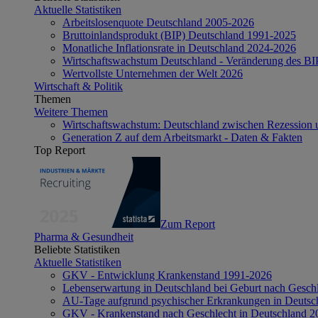
Aktuelle Statistiken
Arbeitslosenquote Deutschland 2005-2026
Bruttoinlandsprodukt (BIP) Deutschland 1991-2025
Monatliche Inflationsrate in Deutschland 2024-2026
Wirtschaftswachstum Deutschland - Veränderung des B
Wertvollste Unternehmen der Welt 2026
Wirtschaft & Politik
Themen
Weitere Themen
Wirtschaftswachstum: Deutschland zwischen Rezession 
Generation Z auf dem Arbeitsmarkt - Daten & Fakten
Top Report
Zum Report
Pharma & Gesundheit
Beliebte Statistiken
Aktuelle Statistiken
GKV - Entwicklung Krankenstand 1991-2026
Lebenserwartung in Deutschland bei Geburt nach Gesch
AU-Tage aufgrund psychischer Erkrankungen in Deutsc
GKV - Krankenstand nach Geschlecht in Deutschland 