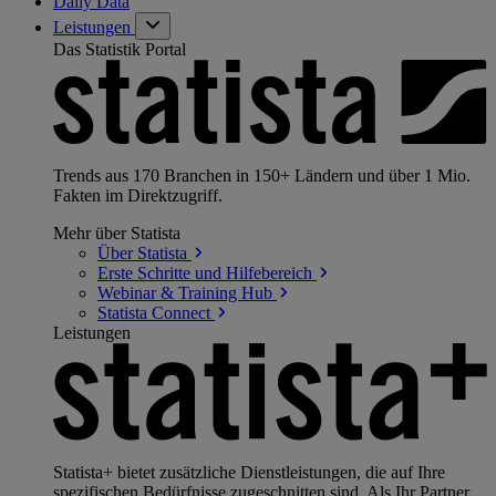
Daily Data
Leistungen
Das Statistik Portal
Trends aus 170 Branchen in 150+ Ländern und über 1 Mio.
Fakten im Direktzugriff.
Mehr über Statista
Über
Statista
Erste Schritte und
Hilfebereich
Webinar & Training
Hub
Statista
Connect
Leistungen
Statista+ bietet zusätzliche Dienstleistungen, die auf Ihre
spezifischen Bedürfnisse zugeschnitten sind. Als Ihr Partner