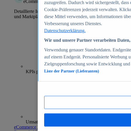
eCommerce Insights
zuzugreifen. Dadurch wird sichergestellt, dass 
Cookie-Präferenzen jederzeit verwalten. Klick
Detaillierte Informationen zu mehr als 39.000 Online-Shops
und Marktplätzen
diese Mittel verwenden, um Informationen über
Verbesserung unseres Dienstes.
Datenschutzerklärung.
Wir und unsere Partner verarbeiten Daten, 
Verwendung genauer Standortdaten. Endgeräteei
auf einem Endgerät. Personalisierte Werbung 
Zielgruppenforschung sowie Entwicklung und
70+
KPIs pro Shop
Liste der Partner (Lieferanten)
Umsatzanalysen und -prognosen
eCommerce Insights entdecken