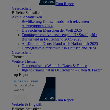
Zum Report
Gesellschaft
Beliebte Statistiken
Aktuelle Statistiken
Bevölkerung Deutschlands nach relevanten
Altersgruppen 2024
Die reichsten Menschen der Welt 2026
Empfänger von Arbeitslosengeld II / Sozialgeld /
Bürgergeld in Deutschland 2005-2025
Ausländer in Deutschland nach Nationalität 2025
Demografie: Altersstruktur in Deutschland 2024
Gesellschaft
Themen
Weitere Themen
Demografischer Wandel - Daten & Fakten
Jugendkriminalität in Deutschland - Daten & Fakten
Top Report
Zum Report
Verkehr & Logistik
Beliebte Statistiken