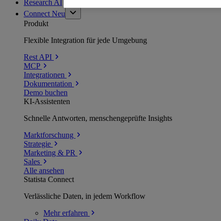
Research AI
Connect
Neu
Produkt
Flexible Integration für jede Umgebung
Rest API
MCP
Integrationen
Dokumentation
Demo buchen
KI-Assistenten
Schnelle Antworten, menschengeprüfte Insights
Marktforschung
Strategie
Marketing & PR
Sales
Alle ansehen
Statista Connect
Verlässliche Daten, in jedem Workflow
Mehr
erfahren