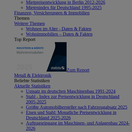
Mietpreisentwicklung in Berlin 2012-2026
Mietenindex für Deutschland 1995-2025
Finanzen, Versicherungen & Immobilien
Themen
Weitere Themen
Wohnen im Alter - Daten & Fakten
Wohnimmobilien – Daten & Fakten
Top Report
Zum Report
Metall & Elektronik
Beliebte Statistiken
Aktuelle Statistiken
Umsatz im deutschen Maschinenbau 1991-2024
Stahl - Index zur Preisentwicklung in Deutschland
2005-2025
Größte Automobilhersteller nach Fahrzeugabsatz 2025
Eisen und Stahl: Monatliche Preisentwicklung in
Deutschland 2025-2026
Auftragseingang im Maschinen- und Anlagenbau 2024-
2026