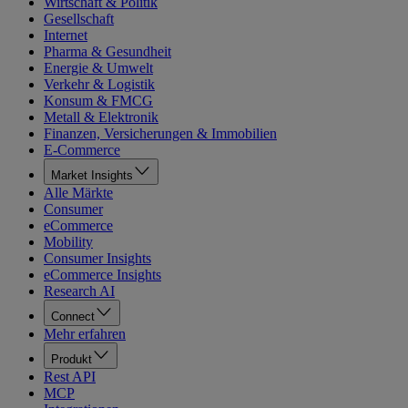
Wirtschaft & Politik
Gesellschaft
Internet
Pharma & Gesundheit
Energie & Umwelt
Verkehr & Logistik
Konsum & FMCG
Metall & Elektronik
Finanzen, Versicherungen & Immobilien
E-Commerce
Market Insights
Alle Märkte
Consumer
eCommerce
Mobility
Consumer Insights
eCommerce Insights
Research AI
Connect
Mehr erfahren
Produkt
Rest API
MCP