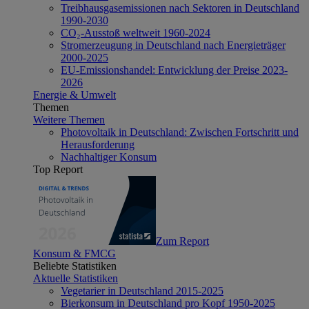
Treibhausgasemissionen nach Sektoren in Deutschland
1990-2030
CO₂-Ausstoß weltweit 1960-2024
Stromerzeugung in Deutschland nach Energieträger
2000-2025
EU-Emissionshandel: Entwicklung der Preise 2023-
2026
Energie & Umwelt
Themen
Weitere Themen
Photovoltaik in Deutschland: Zwischen Fortschritt und
Herausforderung
Nachhaltiger Konsum
Top Report
Zum Report
Konsum & FMCG
Beliebte Statistiken
Aktuelle Statistiken
Vegetarier in Deutschland 2015-2025
Bierkonsum in Deutschland pro Kopf 1950-2025