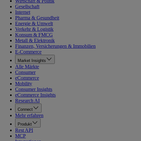
Wirtschaft & Politik
Gesellschaft
Internet
Pharma & Gesundheit
Energie & Umwelt
Verkehr & Logistik
Konsum & FMCG
Metall & Elektronik
Finanzen, Versicherungen & Immobilien
E-Commerce
Market Insights
Alle Märkte
Consumer
eCommerce
Mobility
Consumer Insights
eCommerce Insights
Research AI
Connect
Mehr erfahren
Produkt
Rest API
MCP