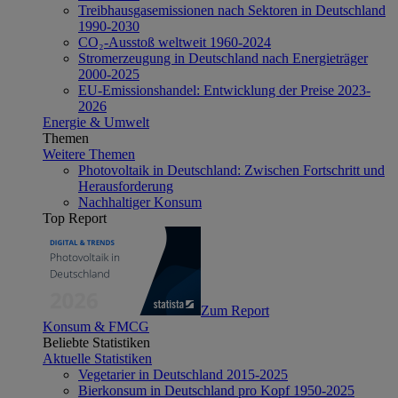
Treibhausgasemissionen nach Sektoren in Deutschland
1990-2030
CO₂-Ausstoß weltweit 1960-2024
Stromerzeugung in Deutschland nach Energieträger
2000-2025
EU-Emissionshandel: Entwicklung der Preise 2023-
2026
Energie & Umwelt
Themen
Weitere Themen
Photovoltaik in Deutschland: Zwischen Fortschritt und
Herausforderung
Nachhaltiger Konsum
Top Report
Zum Report
Konsum & FMCG
Beliebte Statistiken
Aktuelle Statistiken
Vegetarier in Deutschland 2015-2025
Bierkonsum in Deutschland pro Kopf 1950-2025