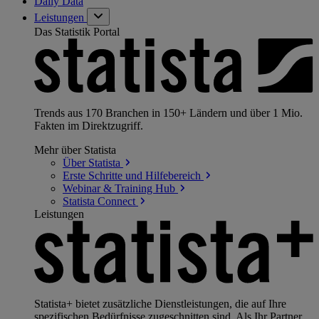
Daily Data
Leistungen
Das Statistik Portal
Trends aus 170 Branchen in 150+ Ländern und über 1 Mio.
Fakten im Direktzugriff.
Mehr über Statista
Über
Statista
Erste Schritte und
Hilfebereich
Webinar & Training
Hub
Statista
Connect
Leistungen
Statista+ bietet zusätzliche Dienstleistungen, die auf Ihre
spezifischen Bedürfnisse zugeschnitten sind. Als Ihr Partner