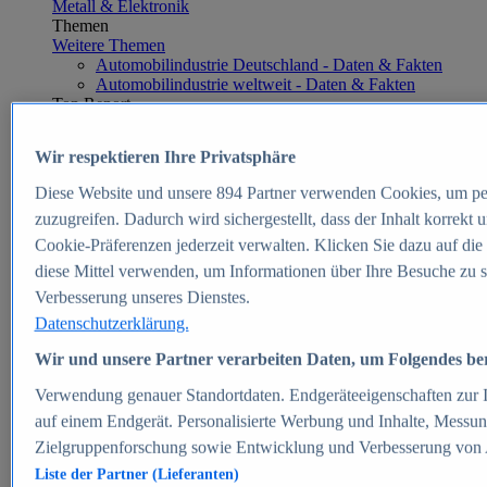
Metall & Elektronik
Themen
Weitere Themen
Automobilindustrie Deutschland - Daten & Fakten
Automobilindustrie weltweit - Daten & Fakten
Top Report
Wir respektieren Ihre Privatsphäre
Diese Website und unsere
894
Partner verwenden Cookies, um pe
Zum Report
zuzugreifen. Dadurch wird sichergestellt, dass der Inhalt korrekt
E-commerce
Cookie-Präferenzen jederzeit verwalten. Klicken Sie dazu auf die
Beliebte Statistiken
diese Mittel verwenden, um Informationen über Ihre Besuche zu s
Aktuelle Statistiken
E-Commerce - Entwicklung des Umsatzes in
Verbesserung unseres Dienstes.
Deutschland 1999-2025
Datenschutzerklärung.
Umsatz von Amazon in Deutschland und weltweit
2010-2025
Wir und unsere Partner verarbeiten Daten, um Folgendes bere
B2C-E-Commerce: Top-50 Online Shops in
Deutschland 2024
Verwendung genauer Standortdaten. Endgeräteeigenschaften zur Id
Marktanteile von Online-Zahlungsverfahren in
auf einem Endgerät. Personalisierte Werbung und Inhalte, Messu
Deutschland 2024
Zielgruppenforschung sowie Entwicklung und Verbesserung von
Umsatzstarke Warengruppen im Online-Handel in
Deutschland 2023-2025
Liste der Partner (Lieferanten)