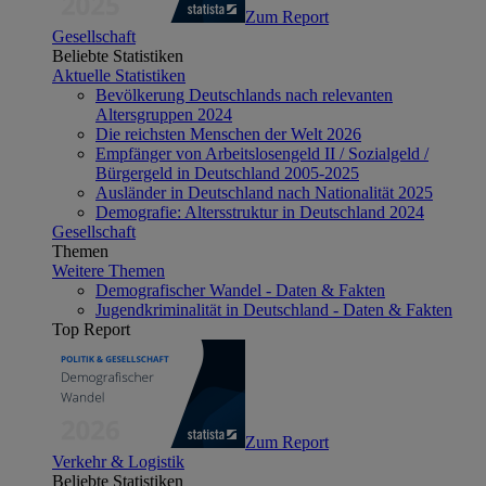
Zum Report
Gesellschaft
Beliebte Statistiken
Aktuelle Statistiken
Bevölkerung Deutschlands nach relevanten
Altersgruppen 2024
Die reichsten Menschen der Welt 2026
Empfänger von Arbeitslosengeld II / Sozialgeld /
Bürgergeld in Deutschland 2005-2025
Ausländer in Deutschland nach Nationalität 2025
Demografie: Altersstruktur in Deutschland 2024
Gesellschaft
Themen
Weitere Themen
Demografischer Wandel - Daten & Fakten
Jugendkriminalität in Deutschland - Daten & Fakten
Top Report
Zum Report
Verkehr & Logistik
Beliebte Statistiken