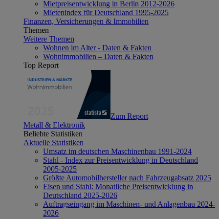
Mietpreisentwicklung in Berlin 2012-2026
Mietenindex für Deutschland 1995-2025
Finanzen, Versicherungen & Immobilien
Themen
Weitere Themen
Wohnen im Alter - Daten & Fakten
Wohnimmobilien – Daten & Fakten
Top Report
Zum Report
Metall & Elektronik
Beliebte Statistiken
Aktuelle Statistiken
Umsatz im deutschen Maschinenbau 1991-2024
Stahl - Index zur Preisentwicklung in Deutschland
2005-2025
Größte Automobilhersteller nach Fahrzeugabsatz 2025
Eisen und Stahl: Monatliche Preisentwicklung in
Deutschland 2025-2026
Auftragseingang im Maschinen- und Anlagenbau 2024-
2026