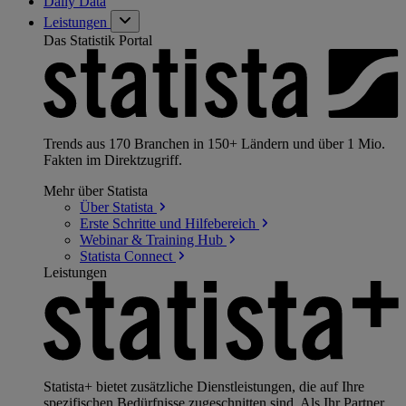
Daily Data
Leistungen
Das Statistik Portal
Trends aus 170 Branchen in 150+ Ländern und über 1 Mio.
Fakten im Direktzugriff.
Mehr über Statista
Über
Statista
Erste Schritte und
Hilfebereich
Webinar & Training
Hub
Statista
Connect
Leistungen
Statista+ bietet zusätzliche Dienstleistungen, die auf Ihre
spezifischen Bedürfnisse zugeschnitten sind. Als Ihr Partner