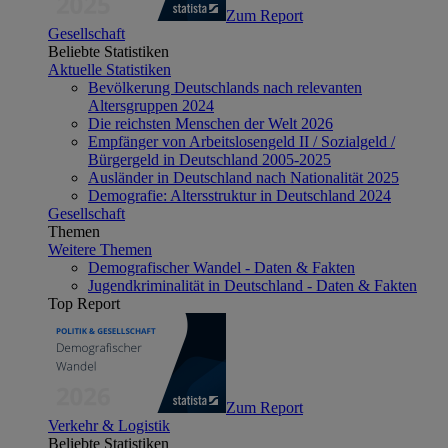
Zum Report
Gesellschaft
Beliebte Statistiken
Aktuelle Statistiken
Bevölkerung Deutschlands nach relevanten
Altersgruppen 2024
Die reichsten Menschen der Welt 2026
Empfänger von Arbeitslosengeld II / Sozialgeld /
Bürgergeld in Deutschland 2005-2025
Ausländer in Deutschland nach Nationalität 2025
Demografie: Altersstruktur in Deutschland 2024
Gesellschaft
Themen
Weitere Themen
Demografischer Wandel - Daten & Fakten
Jugendkriminalität in Deutschland - Daten & Fakten
Top Report
Zum Report
Verkehr & Logistik
Beliebte Statistiken