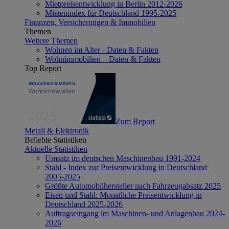
Mietpreisentwicklung in Berlin 2012-2026
Mietenindex für Deutschland 1995-2025
Finanzen, Versicherungen & Immobilien
Themen
Weitere Themen
Wohnen im Alter - Daten & Fakten
Wohnimmobilien – Daten & Fakten
Top Report
Zum Report
Metall & Elektronik
Beliebte Statistiken
Aktuelle Statistiken
Umsatz im deutschen Maschinenbau 1991-2024
Stahl - Index zur Preisentwicklung in Deutschland
2005-2025
Größte Automobilhersteller nach Fahrzeugabsatz 2025
Eisen und Stahl: Monatliche Preisentwicklung in
Deutschland 2025-2026
Auftragseingang im Maschinen- und Anlagenbau 2024-
2026