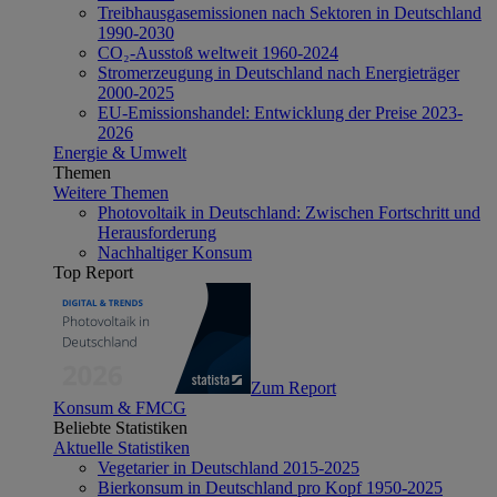
Treibhausgasemissionen nach Sektoren in Deutschland
1990-2030
CO₂-Ausstoß weltweit 1960-2024
Stromerzeugung in Deutschland nach Energieträger
2000-2025
EU-Emissionshandel: Entwicklung der Preise 2023-
2026
Energie & Umwelt
Themen
Weitere Themen
Photovoltaik in Deutschland: Zwischen Fortschritt und
Herausforderung
Nachhaltiger Konsum
Top Report
Zum Report
Konsum & FMCG
Beliebte Statistiken
Aktuelle Statistiken
Vegetarier in Deutschland 2015-2025
Bierkonsum in Deutschland pro Kopf 1950-2025