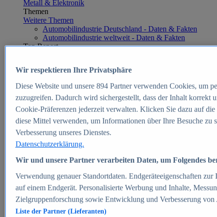
Metall & Elektronik
Themen
Weitere Themen
Automobilindustrie Deutschland - Daten & Fakten
Automobilindustrie weltweit - Daten & Fakten
Top Report
Wir respektieren Ihre Privatsphäre
Diese Website und unsere
894
Partner verwenden Cookies, um pe
Zum Report
zuzugreifen. Dadurch wird sichergestellt, dass der Inhalt korrekt
E-commerce
Cookie-Präferenzen jederzeit verwalten. Klicken Sie dazu auf die
Beliebte Statistiken
diese Mittel verwenden, um Informationen über Ihre Besuche zu s
Aktuelle Statistiken
E-Commerce - Entwicklung des Umsatzes in
Verbesserung unseres Dienstes.
Deutschland 1999-2025
Datenschutzerklärung.
Umsatz von Amazon in Deutschland und weltweit
2010-2025
Wir und unsere Partner verarbeiten Daten, um Folgendes bere
B2C-E-Commerce: Top-50 Online Shops in
Deutschland 2024
Verwendung genauer Standortdaten. Endgeräteeigenschaften zur Id
Marktanteile von Online-Zahlungsverfahren in
auf einem Endgerät. Personalisierte Werbung und Inhalte, Messu
Deutschland 2024
Zielgruppenforschung sowie Entwicklung und Verbesserung von
Umsatzstarke Warengruppen im Online-Handel in
Deutschland 2023-2025
Liste der Partner (Lieferanten)