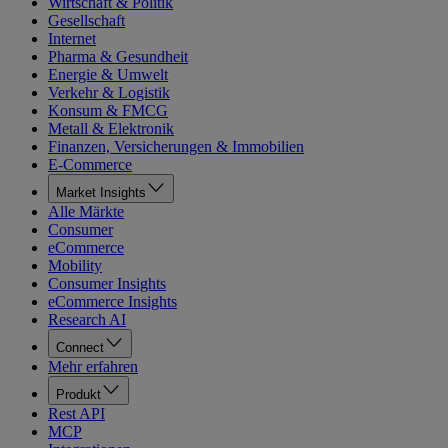
Wirtschaft & Politik
Gesellschaft
Internet
Pharma & Gesundheit
Energie & Umwelt
Verkehr & Logistik
Konsum & FMCG
Metall & Elektronik
Finanzen, Versicherungen & Immobilien
E-Commerce
Market Insights
Alle Märkte
Consumer
eCommerce
Mobility
Consumer Insights
eCommerce Insights
Research AI
Connect
Mehr erfahren
Produkt
Rest API
MCP