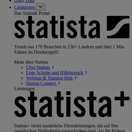
Daily Data
Leistungen
Das Statistik Portal
Trends aus 170 Branchen in 150+ Ländern und über 1 Mio.
Fakten im Direktzugriff.
Mehr über Statista
Über
Statista
Erste Schritte und
Hilfebereich
Webinar & Training
Hub
Statista
Connect
Leistungen
Statista+ bietet zusätzliche Dienstleistungen, die auf Ihre
spezifischen Bedürfnisse zugeschnitten sind. Als Ihr Partner