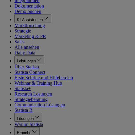
Integrationen
Dokumentation
Demo buchen
KI-Assistenten
Marktforschung
Strategie
Marketing & PR
Sales
Alle ansehen
Daily Data
Leistungen
Über Statista
Statista Connect
Erste Schritte und Hilfebereich
Webinar & Training Hub
Statista+
Research Lösungen
Strategieberatung
Communication Lösungen
Statista R
Lösungen
Warum Statista
Branche