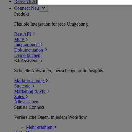
Research AI
Connect
Neu
Produkt
Flexible Integration für jede Umgebung
Rest API
MCP
Integrationen
Dokumentation
Demo buchen
KI-Assistenten
Schnelle Antworten, menschengeprüfte Insights
Marktforschung
Strategie
Marketing & PR
Sales
Alle ansehen
Statista Connect
Verlässliche Daten, in jedem Workflow
Mehr
erfahren