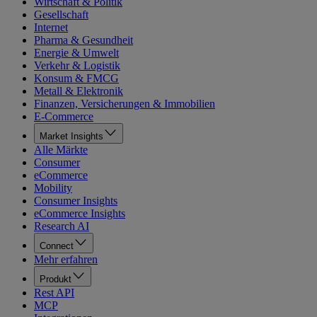
Wirtschaft & Politik
Gesellschaft
Internet
Pharma & Gesundheit
Energie & Umwelt
Verkehr & Logistik
Konsum & FMCG
Metall & Elektronik
Finanzen, Versicherungen & Immobilien
E-Commerce
Market Insights
Alle Märkte
Consumer
eCommerce
Mobility
Consumer Insights
eCommerce Insights
Research AI
Connect
Mehr erfahren
Produkt
Rest API
MCP