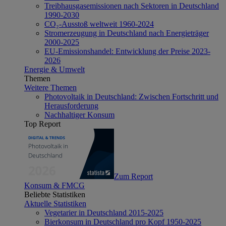
Treibhausgasemissionen nach Sektoren in Deutschland
1990-2030
CO₂-Ausstoß weltweit 1960-2024
Stromerzeugung in Deutschland nach Energieträger
2000-2025
EU-Emissionshandel: Entwicklung der Preise 2023-
2026
Energie & Umwelt
Themen
Weitere Themen
Photovoltaik in Deutschland: Zwischen Fortschritt und
Herausforderung
Nachhaltiger Konsum
Top Report
Zum Report
Konsum & FMCG
Beliebte Statistiken
Aktuelle Statistiken
Vegetarier in Deutschland 2015-2025
Bierkonsum in Deutschland pro Kopf 1950-2025