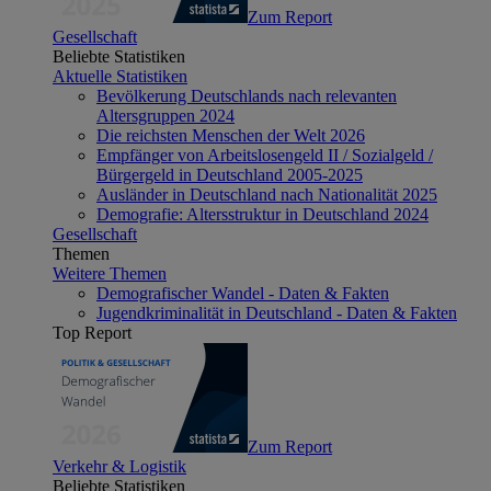
Zum Report
Gesellschaft
Beliebte Statistiken
Aktuelle Statistiken
Bevölkerung Deutschlands nach relevanten
Altersgruppen 2024
Die reichsten Menschen der Welt 2026
Empfänger von Arbeitslosengeld II / Sozialgeld /
Bürgergeld in Deutschland 2005-2025
Ausländer in Deutschland nach Nationalität 2025
Demografie: Altersstruktur in Deutschland 2024
Gesellschaft
Themen
Weitere Themen
Demografischer Wandel - Daten & Fakten
Jugendkriminalität in Deutschland - Daten & Fakten
Top Report
Zum Report
Verkehr & Logistik
Beliebte Statistiken