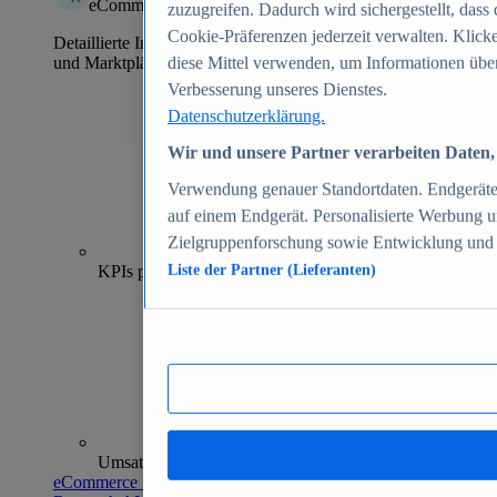
eCommerce Insights
zuzugreifen. Dadurch wird sichergestellt, dass 
Cookie-Präferenzen jederzeit verwalten. Klick
Detaillierte Informationen zu mehr als 39.000 Online-Shops
und Marktplätzen
diese Mittel verwenden, um Informationen über
Verbesserung unseres Dienstes.
Datenschutzerklärung.
Wir und unsere Partner verarbeiten Daten, 
Verwendung genauer Standortdaten. Endgeräteei
auf einem Endgerät. Personalisierte Werbung 
Zielgruppenforschung sowie Entwicklung und
70+
KPIs pro Shop
Liste der Partner (Lieferanten)
Umsatzanalysen und -prognosen
eCommerce Insights entdecken