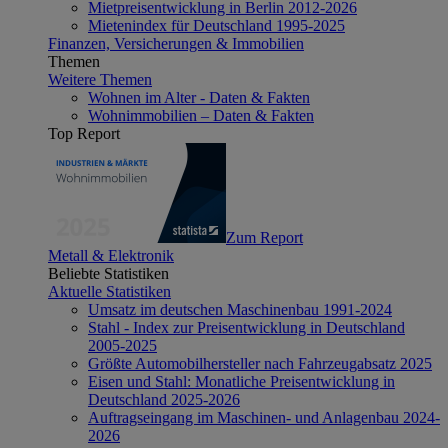
Mietpreisentwicklung in Berlin 2012-2026
Mietenindex für Deutschland 1995-2025
Finanzen, Versicherungen & Immobilien
Themen
Weitere Themen
Wohnen im Alter - Daten & Fakten
Wohnimmobilien – Daten & Fakten
Top Report
Zum Report
Metall & Elektronik
Beliebte Statistiken
Aktuelle Statistiken
Umsatz im deutschen Maschinenbau 1991-2024
Stahl - Index zur Preisentwicklung in Deutschland
2005-2025
Größte Automobilhersteller nach Fahrzeugabsatz 2025
Eisen und Stahl: Monatliche Preisentwicklung in
Deutschland 2025-2026
Auftragseingang im Maschinen- und Anlagenbau 2024-
2026