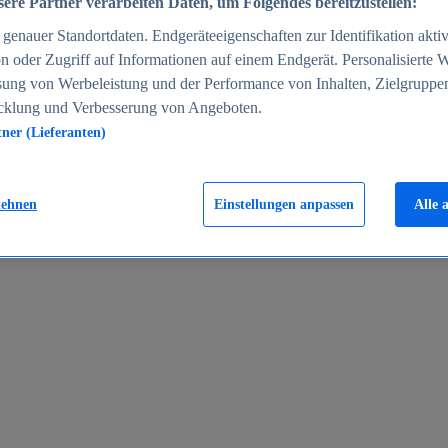
ere Partner verarbeiten Daten, um Folgendes bereitzustellen:
enauer Standortdaten. Endgeräteeigenschaften zur Identifikation aktiv
n oder Zugriff auf Informationen auf einem Endgerät. Personalisierte
sung von Werbeleistung und der Performance von Inhalten, Zielgruppe
cklung und Verbesserung von Angeboten.
tner (Lieferanten)
en 2024
lehnen
Einstellungen anpassen
Alle 
rgeld in Deutschland 2005-2025