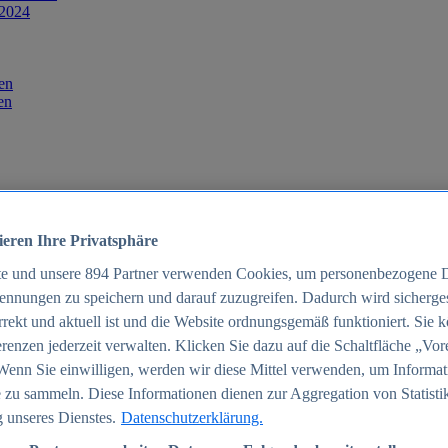
 2024
en
en
ieren Ihre Privatsphäre
te und unsere
894
Partner verwenden Cookies, um personenbezogene 
ennungen zu speichern und darauf zuzugreifen. Dadurch wird sichergest
orrekt und aktuell ist und die Website ordnungsgemäß funktioniert. Sie 
025
renzen jederzeit verwalten. Klicken Sie dazu auf die Schaltfläche „Vor
schland 2025
Wenn Sie einwilligen, werden wir diese Mittel verwenden, um Informat
 zu sammeln. Diese Informationen dienen zur Aggregation von Statisti
 unseres Dienstes.
Datenschutzerklärung.