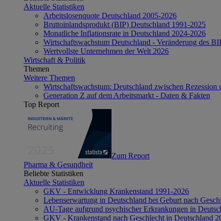
Aktuelle Statistiken
Arbeitslosenquote Deutschland 2005-2026
Bruttoinlandsprodukt (BIP) Deutschland 1991-2025
Monatliche Inflationsrate in Deutschland 2024-2026
Wirtschaftswachstum Deutschland - Veränderung des B
Wertvollste Unternehmen der Welt 2026
Wirtschaft & Politik
Themen
Weitere Themen
Wirtschaftswachstum: Deutschland zwischen Rezession 
Generation Z auf dem Arbeitsmarkt - Daten & Fakten
Top Report
Zum Report
Pharma & Gesundheit
Beliebte Statistiken
Aktuelle Statistiken
GKV - Entwicklung Krankenstand 1991-2026
Lebenserwartung in Deutschland bei Geburt nach Gesch
AU-Tage aufgrund psychischer Erkrankungen in Deutsc
GKV - Krankenstand nach Geschlecht in Deutschland 