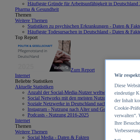
Häufigste Gründe für Arbeitsunfähigkeit in Deutschland
Pharma & Gesundheit
Themen
Weitere Themen
Statistiken zu psychischen Erkrankungen - Daten & Fakt
Häufigste Todesursachen in Deutschland - Daten & Fakt
Top Report
Zum Report
Wir respekt
Internet
Beliebte Statistiken
Diese Websi
Aktuelle Statistiken
Anzahl der Social-Media-Nutzer weltweit 2012-2025
eindeutige K
Social Networks mit den meisten Nutzern weltweit 2025
der Inhalt k
Soziale Netzwerke in Deutschland nach Generationen 2
Cookie-Präfe
Instagram - Nutzung nach Alter und Geschlecht in Deut
Podcasts - Nutzung 2016-2025
verwalten“. 
Internet
Ihre Besuche
Themen
Verbesserung
Weitere Themen
Social Media - Daten & Fakten