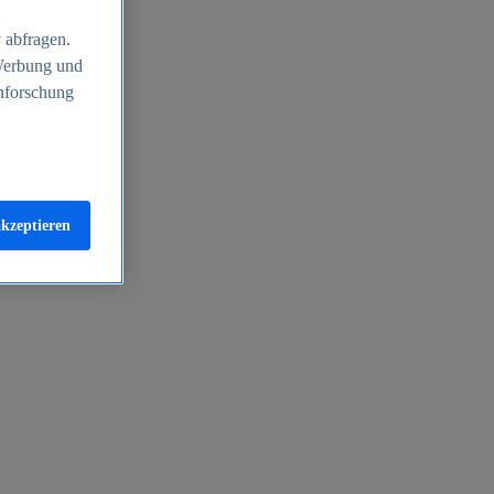
 abfragen.
 Werbung und
nforschung
akzeptieren