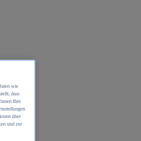
Daten wie
ellt, dass
können Ihre
einstellungen
ionen über
ken und zur