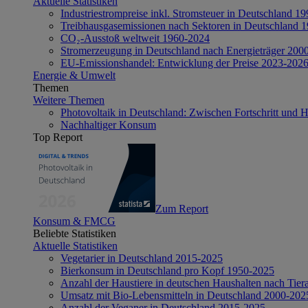
Aktuelle Statistiken
Industriestrompreise inkl. Stromsteuer in Deutschland 1
Treibhausgasemissionen nach Sektoren in Deutschland 
CO₂-Ausstoß weltweit 1960-2024
Stromerzeugung in Deutschland nach Energieträger 200
EU-Emissionshandel: Entwicklung der Preise 2023-202
Energie & Umwelt
Themen
Weitere Themen
Photovoltaik in Deutschland: Zwischen Fortschritt und 
Nachhaltiger Konsum
Top Report
Zum Report
Konsum & FMCG
Beliebte Statistiken
Aktuelle Statistiken
Vegetarier in Deutschland 2015-2025
Bierkonsum in Deutschland pro Kopf 1950-2025
Anzahl der Haustiere in deutschen Haushalten nach Tier
Umsatz mit Bio-Lebensmitteln in Deutschland 2000-202
Anzahl der Veganer in Deutschland 2015-2025