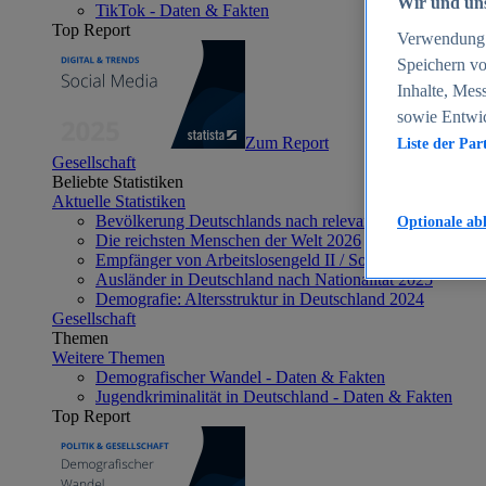
Wir und uns
TikTok - Daten & Fakten
Top Report
Verwendung g
Speichern vo
Inhalte, Mes
sowie Entwi
Zum Report
Liste der Par
Gesellschaft
Beliebte Statistiken
Aktuelle Statistiken
Bevölkerung Deutschlands nach relevanten Altersgrupp
Optionale ab
Die reichsten Menschen der Welt 2026
Empfänger von Arbeitslosengeld II / Sozialgeld / Bürge
Ausländer in Deutschland nach Nationalität 2025
Demografie: Altersstruktur in Deutschland 2024
Gesellschaft
Themen
Weitere Themen
Demografischer Wandel - Daten & Fakten
Jugendkriminalität in Deutschland - Daten & Fakten
Top Report