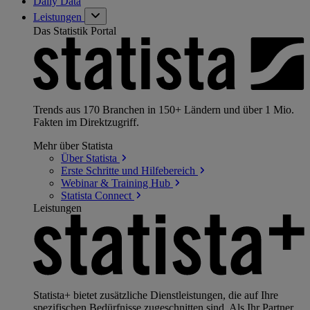
Daily Data
Leistungen
Das Statistik Portal
Trends aus 170 Branchen in 150+ Ländern und über 1 Mio.
Fakten im Direktzugriff.
Mehr über Statista
Über
Statista
Erste Schritte und
Hilfebereich
Webinar & Training
Hub
Statista
Connect
Leistungen
Statista+ bietet zusätzliche Dienstleistungen, die auf Ihre
spezifischen Bedürfnisse zugeschnitten sind. Als Ihr Partner