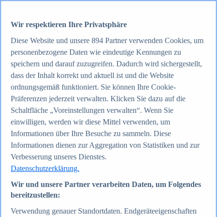
Wir respektieren Ihre Privatsphäre
Zum Report
Internet
Diese Website und unsere
894
Partner verwenden Cookies, um
Beliebte Statistiken
personenbezogene Daten wie eindeutige Kennungen zu
Aktuelle Statistiken
Anzahl der Social-Media-Nutzer weltweit 2012-2025
speichern und darauf zuzugreifen. Dadurch wird sichergestellt,
Social Networks mit den meisten Nutzern weltweit
dass der Inhalt korrekt und aktuell ist und die Website
2025
ordnungsgemäß funktioniert. Sie können Ihre Cookie-
Soziale Netzwerke in Deutschland nach Generationen
2025
Präferenzen jederzeit verwalten. Klicken Sie dazu auf die
Instagram - Nutzung nach Alter und Geschlecht in
Schaltfläche „Voreinstellungen verwalten“. Wenn Sie
Deutschland 2025
einwilligen, werden wir diese Mittel verwenden, um
Podcasts - Nutzung 2016-2025
Internet
Informationen über Ihre Besuche zu sammeln. Diese
Themen
Informationen dienen zur Aggregation von Statistiken und zur
Weitere Themen
Verbesserung unseres Dienstes.
Social Media - Daten & Fakten
TikTok - Daten & Fakten
Datenschutzerklärung.
Top Report
Wir und unsere Partner verarbeiten Daten, um Folgendes
bereitzustellen:
Verwendung genauer Standortdaten. Endgeräteeigenschaften