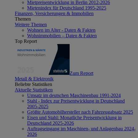
Mietpreisentwicklung in Berlin 2012-2026
Mietenindex für Deutschland 1995-2025
Finanzen, Versicherungen & Immobilien
Themen
Weitere Themen
Wohnen im Alter - Daten & Fakten
Wohnimmobilien – Daten & Fakten
Top Report
Zum Report
Metall & Elektronik
Beliebte Statistiken
Aktuelle Statistiken
Umsatz im deutschen Maschinenbau 1991-2024
Stahl - Index zur Preisentwicklung in Deutschland
2005-2025
Größte Automobilhersteller nach Fahrzeugabsatz 2025
Eisen und Stahl: Monatliche Preisentwicklung in
Deutschland 2025-2026
Auftragseingang im Maschinen- und Anlagenbau 2024-
2026