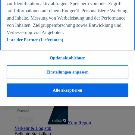
zur Identifikation aktiv abfragen. Speichern von oder Zugriff
Zum Report
Gesellschaft
auf Informationen auf einem Endgerät. Personalisierte Werbung
Beliebte Statistiken
und Inhalte, Messung von Werbeleistung und der Performance
Aktuelle Statistiken
von Inhalten, Zielgruppenforschung sowie Entwicklung und
Bevölkerung Deutschlands nach relevanten
Altersgruppen 2024
Verbesserung von Angeboten.
Die reichsten Menschen der Welt 2026
Liste der Partner (Lieferanten)
Empfänger von Arbeitslosengeld II / Sozialgeld /
Bürgergeld in Deutschland 2005-2025
Ausländer in Deutschland nach Nationalität 2025
Optionale ablehnen
Demografie: Altersstruktur in Deutschland 2024
Gesellschaft
Themen
Einstellungen anpassen
Weitere Themen
Demografischer Wandel - Daten & Fakten
Jugendkriminalität in Deutschland - Daten & Fakten
Alle akzeptieren
Top Report
Zum Report
Verkehr & Logistik
Beliebte Statistiken