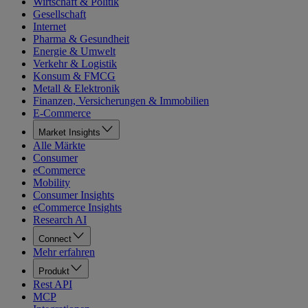
Wirtschaft & Politik
Gesellschaft
Internet
Pharma & Gesundheit
Energie & Umwelt
Verkehr & Logistik
Konsum & FMCG
Metall & Elektronik
Finanzen, Versicherungen & Immobilien
E-Commerce
Market Insights
Alle Märkte
Consumer
eCommerce
Mobility
Consumer Insights
eCommerce Insights
Research AI
Connect
Mehr erfahren
Produkt
Rest API
MCP