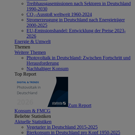
Treibhausgasemissionen nach Sektoren in Deutschland
1990-2030
CO₂-Ausstoß weltweit 1960-2024
Stromerzeugung in Deutschland nach Energieträger
2000-2025
EU-Emissionshandel: Entwicklung der Preise 2023-
2026
Energie & Umwelt
Themen
Weitere Themen
Photovoltaik in Deutschland: Zwischen Fortschritt und
Herausforderung
Nachhaltiger Konsum
Top Report
Zum Report
Konsum & FMCG
Beliebte Statistiken
Aktuelle Statistiken
Vegetarier in Deutschland 2015-2025
Bierkonsum in Deutschland pro Kopf 1950-2025