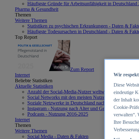
Häufigste Gründe für Arbeitsunfähigkeit in Deutschland
Pharma & Gesundheit
Themen
Weitere Themen
Statistiken zu psychischen Erkrankungen - Daten & Fakt
Häufigste Todesursachen in Deutschland - Daten & Fakt
Top Report
Zum Report
Wir respekt
Internet
Beliebte Statistiken
Diese Websi
Aktuelle Statistiken
Anzahl der Social-Media-Nutzer weltweit 2012-2025
eindeutige K
Social Networks mit den meisten Nutzern weltweit 2025
der Inhalt k
Soziale Netzwerke in Deutschland nach Generationen 2
Cookie-Präfe
Instagram - Nutzung nach Alter und Geschlecht in Deut
Podcasts - Nutzung 2016-2025
verwalten“. 
Internet
Ihre Besuche
Themen
Verbesserung
Weitere Themen
Social Media - Daten & Fakten