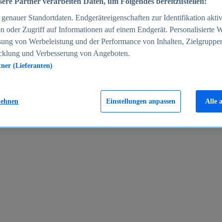
ere Partner verarbeiten Daten, um Folgendes bereitzustellen:
enauer Standortdaten. Endgeräteeigenschaften zur Identifikation aktiv
n oder Zugriff auf Informationen auf einem Endgerät. Personalisierte
sung von Werbeleistung und der Performance von Inhalten, Zielgruppe
cklung und Verbesserung von Angeboten.
tner (Lieferanten)
en 2024
lehnen
Einstellungen anpassen
Alle 
rgeld in Deutschland 2005-2025