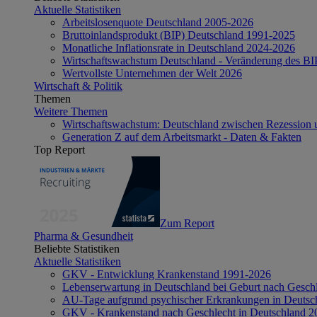
Aktuelle Statistiken
Arbeitslosenquote Deutschland 2005-2026
Bruttoinlandsprodukt (BIP) Deutschland 1991-2025
Monatliche Inflationsrate in Deutschland 2024-2026
Wirtschaftswachstum Deutschland - Veränderung des B
Wertvollste Unternehmen der Welt 2026
Wirtschaft & Politik
Themen
Weitere Themen
Wirtschaftswachstum: Deutschland zwischen Rezession 
Generation Z auf dem Arbeitsmarkt - Daten & Fakten
Top Report
Zum Report
Pharma & Gesundheit
Beliebte Statistiken
Aktuelle Statistiken
GKV - Entwicklung Krankenstand 1991-2026
Lebenserwartung in Deutschland bei Geburt nach Gesch
AU-Tage aufgrund psychischer Erkrankungen in Deutsc
GKV - Krankenstand nach Geschlecht in Deutschland 