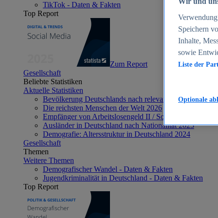
Wir und uns
TikTok - Daten & Fakten
Top Report
Verwendung g
Speichern vo
Inhalte, Mes
sowie Entwi
Zum Report
Liste der Par
Gesellschaft
Beliebte Statistiken
Aktuelle Statistiken
Bevölkerung Deutschlands nach relevanten Altersgrupp
Optionale ab
Die reichsten Menschen der Welt 2026
Empfänger von Arbeitslosengeld II / Sozialgeld / Bürge
Ausländer in Deutschland nach Nationalität 2025
Demografie: Altersstruktur in Deutschland 2024
Gesellschaft
Themen
Weitere Themen
Demografischer Wandel - Daten & Fakten
Jugendkriminalität in Deutschland - Daten & Fakten
Top Report