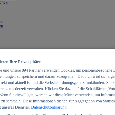
 2024
en
en
ieren Ihre Privatsphäre
te und unsere
894
Partner verwenden Cookies, um personenbezogene 
ennungen zu speichern und darauf zuzugreifen. Dadurch wird sichergest
orrekt und aktuell ist und die Website ordnungsgemäß funktioniert. Sie 
025
renzen jederzeit verwalten. Klicken Sie dazu auf die Schaltfläche „Vor
schland 2025
Wenn Sie einwilligen, werden wir diese Mittel verwenden, um Informat
 zu sammeln. Diese Informationen dienen zur Aggregation von Statisti
 unseres Dienstes.
Datenschutzerklärung.