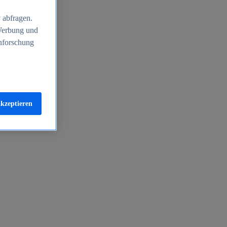
 abfragen.
 Werbung und
nforschung
akzeptieren