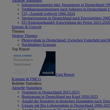
Aktuelle Statistiken
Industriestrompreise inkl. Stromsteuer in Deutschland 1
Treibhausgasemissionen nach Sektoren in Deutschland 
CO₂-Ausstoß weltweit 1960-2024
Stromerzeugung in Deutschland nach Energieträger 200
EU-Emissionshandel: Entwicklung der Preise 2023-202
Energie & Umwelt
Themen
Weitere Themen
Photovoltaik in Deutschland: Zwischen Fortschritt und 
Nachhaltiger Konsum
Top Report
Zum Report
Konsum & FMCG
Beliebte Statistiken
Aktuelle Statistiken
Vegetarier in Deutschland 2015-2025
Bierkonsum in Deutschland pro Kopf 1950-2025
Anzahl der Haustiere in deutschen Haushalten nach Tier
Umsatz mit Bio-Lebensmitteln in Deutschland 2000-202
Anzahl der Veganer in Deutschland 2015-2025