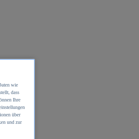
Daten wie
ellt, dass
können Ihre
einstellungen
ionen über
ken und zur