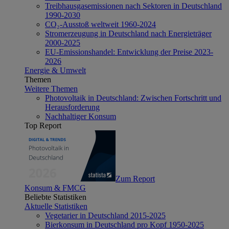
Treibhausgasemissionen nach Sektoren in Deutschland
1990-2030
CO₂-Ausstoß weltweit 1960-2024
Stromerzeugung in Deutschland nach Energieträger
2000-2025
EU-Emissionshandel: Entwicklung der Preise 2023-
2026
Energie & Umwelt
Themen
Weitere Themen
Photovoltaik in Deutschland: Zwischen Fortschritt und
Herausforderung
Nachhaltiger Konsum
Top Report
Zum Report
Konsum & FMCG
Beliebte Statistiken
Aktuelle Statistiken
Vegetarier in Deutschland 2015-2025
Bierkonsum in Deutschland pro Kopf 1950-2025