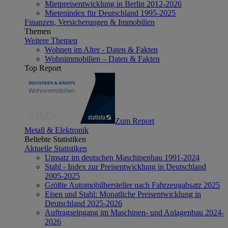
Mietpreisentwicklung in Berlin 2012-2026
Mietenindex für Deutschland 1995-2025
Finanzen, Versicherungen & Immobilien
Themen
Weitere Themen
Wohnen im Alter - Daten & Fakten
Wohnimmobilien – Daten & Fakten
Top Report
Zum Report
Metall & Elektronik
Beliebte Statistiken
Aktuelle Statistiken
Umsatz im deutschen Maschinenbau 1991-2024
Stahl - Index zur Preisentwicklung in Deutschland
2005-2025
Größte Automobilhersteller nach Fahrzeugabsatz 2025
Eisen und Stahl: Monatliche Preisentwicklung in
Deutschland 2025-2026
Auftragseingang im Maschinen- und Anlagenbau 2024-
2026