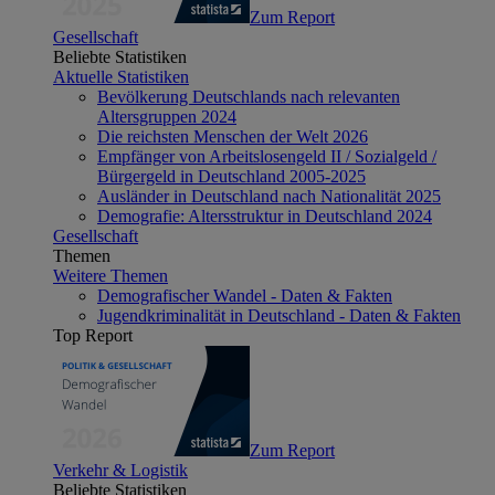
Zum Report
Gesellschaft
Beliebte Statistiken
Aktuelle Statistiken
Bevölkerung Deutschlands nach relevanten
Altersgruppen 2024
Die reichsten Menschen der Welt 2026
Empfänger von Arbeitslosengeld II / Sozialgeld /
Bürgergeld in Deutschland 2005-2025
Ausländer in Deutschland nach Nationalität 2025
Demografie: Altersstruktur in Deutschland 2024
Gesellschaft
Themen
Weitere Themen
Demografischer Wandel - Daten & Fakten
Jugendkriminalität in Deutschland - Daten & Fakten
Top Report
Zum Report
Verkehr & Logistik
Beliebte Statistiken