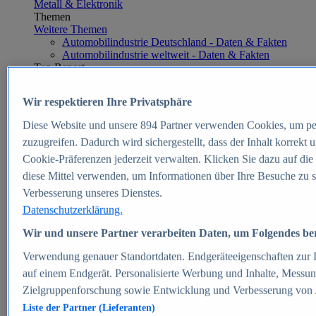
Metall & Elektronik
Themen
Weitere Themen
Automobilindustrie Deutschland - Daten & Fakten
Automobilindustrie weltweit - Daten & Fakten
Top Report
Wir respektieren Ihre Privatsphäre
Diese Website und unsere
894
Partner verwenden Cookies, um pe
Zum Report
zuzugreifen. Dadurch wird sichergestellt, dass der Inhalt korrekt
E-commerce
Cookie-Präferenzen jederzeit verwalten. Klicken Sie dazu auf die
Beliebte Statistiken
diese Mittel verwenden, um Informationen über Ihre Besuche zu s
Aktuelle Statistiken
E-Commerce - Entwicklung des Umsatzes in
Verbesserung unseres Dienstes.
Deutschland 1999-2025
Datenschutzerklärung.
Umsatz von Amazon in Deutschland und weltweit
2010-2025
Wir und unsere Partner verarbeiten Daten, um Folgendes bere
B2C-E-Commerce: Top-50 Online Shops in
Deutschland 2024
Verwendung genauer Standortdaten. Endgeräteeigenschaften zur Id
Marktanteile von Online-Zahlungsverfahren in
auf einem Endgerät. Personalisierte Werbung und Inhalte, Messu
Deutschland 2024
Zielgruppenforschung sowie Entwicklung und Verbesserung von
Umsatzstarke Warengruppen im Online-Handel in
Deutschland 2023-2025
Liste der Partner (Lieferanten)