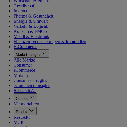
Wirtschaft & Politik
Gesellschaft
Internet
Pharma & Gesundheit
Energie & Umwelt
Verkehr & Logistik
Konsum & FMCG
Metall & Elektronik
Finanzen, Versicherungen & Immobilien
E-Commerce
Market Insights
Alle Märkte
Consumer
eCommerce
Mobility
Consumer Insights
eCommerce Insights
Research AI
Connect
Mehr erfahren
Produkt
Rest API
MCP