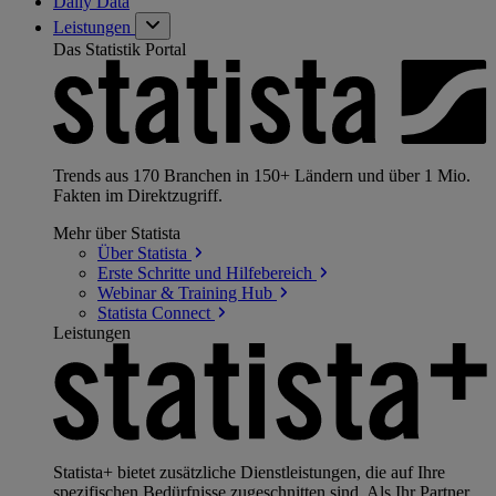
Daily Data
Leistungen
Das Statistik Portal
Trends aus 170 Branchen in 150+ Ländern und über 1 Mio.
Fakten im Direktzugriff.
Mehr über Statista
Über
Statista
Erste Schritte und
Hilfebereich
Webinar & Training
Hub
Statista
Connect
Leistungen
Statista+ bietet zusätzliche Dienstleistungen, die auf Ihre
spezifischen Bedürfnisse zugeschnitten sind. Als Ihr Partner