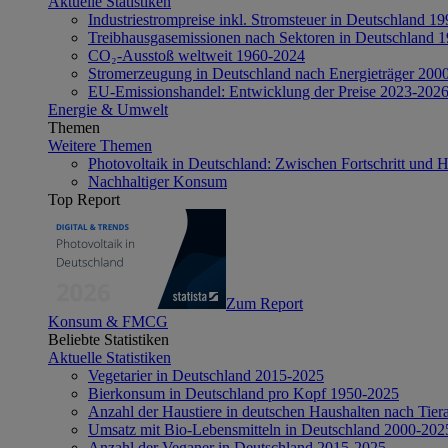
Aktuelle Statistiken
Industriestrompreise inkl. Stromsteuer in Deutschland 1
Treibhausgasemissionen nach Sektoren in Deutschland 
CO₂-Ausstoß weltweit 1960-2024
Stromerzeugung in Deutschland nach Energieträger 200
EU-Emissionshandel: Entwicklung der Preise 2023-202
Energie & Umwelt
Themen
Weitere Themen
Photovoltaik in Deutschland: Zwischen Fortschritt und 
Nachhaltiger Konsum
Top Report
Zum Report
Konsum & FMCG
Beliebte Statistiken
Aktuelle Statistiken
Vegetarier in Deutschland 2015-2025
Bierkonsum in Deutschland pro Kopf 1950-2025
Anzahl der Haustiere in deutschen Haushalten nach Tier
Umsatz mit Bio-Lebensmitteln in Deutschland 2000-202
Anzahl der Veganer in Deutschland 2015-2025