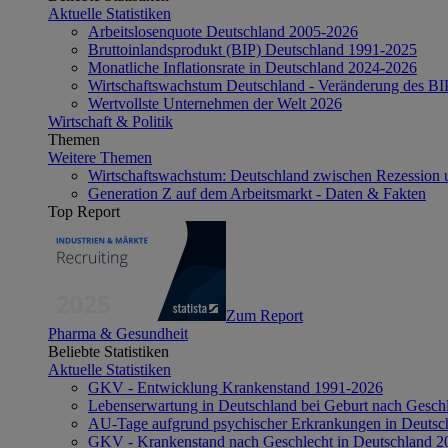
Aktuelle Statistiken
Arbeitslosenquote Deutschland 2005-2026
Bruttoinlandsprodukt (BIP) Deutschland 1991-2025
Monatliche Inflationsrate in Deutschland 2024-2026
Wirtschaftswachstum Deutschland - Veränderung des B
Wertvollste Unternehmen der Welt 2026
Wirtschaft & Politik
Themen
Weitere Themen
Wirtschaftswachstum: Deutschland zwischen Rezession 
Generation Z auf dem Arbeitsmarkt - Daten & Fakten
Top Report
Zum Report
Pharma & Gesundheit
Beliebte Statistiken
Aktuelle Statistiken
GKV - Entwicklung Krankenstand 1991-2026
Lebenserwartung in Deutschland bei Geburt nach Gesch
AU-Tage aufgrund psychischer Erkrankungen in Deutsc
GKV - Krankenstand nach Geschlecht in Deutschland 