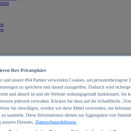
 2024
en
en
ieren Ihre Privatsphäre
te und unsere
894
Partner verwenden Cookies, um personenbezogene 
ennungen zu speichern und darauf zuzugreifen. Dadurch wird sichergest
orrekt und aktuell ist und die Website ordnungsgemäß funktioniert. Sie 
025
renzen jederzeit verwalten. Klicken Sie dazu auf die Schaltfläche „Vor
schland 2025
Wenn Sie einwilligen, werden wir diese Mittel verwenden, um Informat
 zu sammeln. Diese Informationen dienen zur Aggregation von Statisti
 unseres Dienstes.
Datenschutzerklärung.