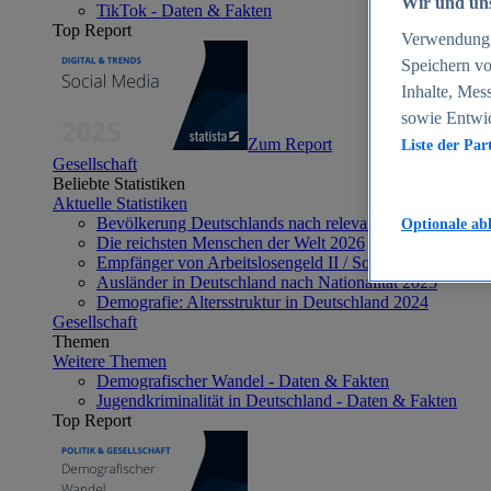
Wir und uns
TikTok - Daten & Fakten
Top Report
Verwendung g
Speichern vo
Inhalte, Mes
sowie Entwi
Zum Report
Liste der Par
Gesellschaft
Beliebte Statistiken
Aktuelle Statistiken
Bevölkerung Deutschlands nach relevanten Altersgrupp
Optionale ab
Die reichsten Menschen der Welt 2026
Empfänger von Arbeitslosengeld II / Sozialgeld / Bürge
Ausländer in Deutschland nach Nationalität 2025
Demografie: Altersstruktur in Deutschland 2024
Gesellschaft
Themen
Weitere Themen
Demografischer Wandel - Daten & Fakten
Jugendkriminalität in Deutschland - Daten & Fakten
Top Report