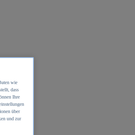
Daten wie
ellt, dass
können Ihre
einstellungen
ionen über
ken und zur