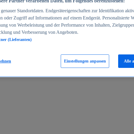
ere Partner verarbeiten Daten, um Folgendes bereitzustellen:
enauer Standortdaten. Endgeräteeigenschaften zur Identifikation aktiv
n oder Zugriff auf Informationen auf einem Endgerät. Personalisierte
sung von Werbeleistung und der Performance von Inhalten, Zielgruppe
cklung und Verbesserung von Angeboten.
tner (Lieferanten)
en 2024
lehnen
Einstellungen anpassen
Alle 
rgeld in Deutschland 2005-2025