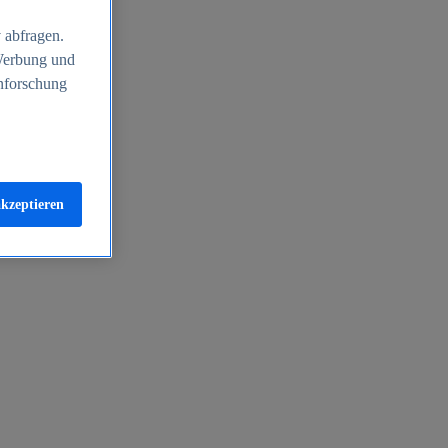
 abfragen.
 Werbung und
nforschung
akzeptieren