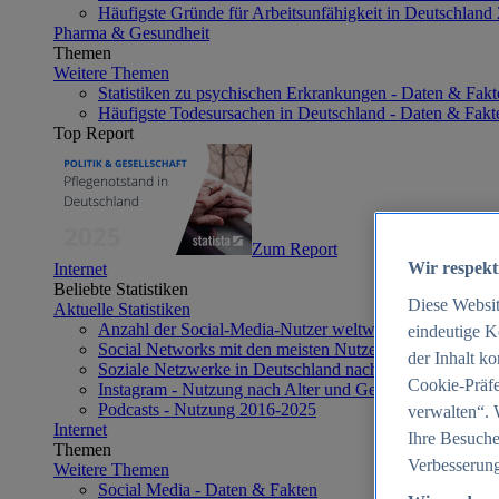
Häufigste Gründe für Arbeitsunfähigkeit in Deutschland
Pharma & Gesundheit
Themen
Weitere Themen
Statistiken zu psychischen Erkrankungen - Daten & Fakt
Häufigste Todesursachen in Deutschland - Daten & Fakt
Top Report
Zum Report
Wir respekt
Internet
Beliebte Statistiken
Diese Websi
Aktuelle Statistiken
Anzahl der Social-Media-Nutzer weltweit 2012-2025
eindeutige K
Social Networks mit den meisten Nutzern weltweit 2025
der Inhalt k
Soziale Netzwerke in Deutschland nach Generationen 2
Cookie-Präfe
Instagram - Nutzung nach Alter und Geschlecht in Deut
Podcasts - Nutzung 2016-2025
verwalten“. 
Internet
Ihre Besuche
Themen
Verbesserung
Weitere Themen
Social Media - Daten & Fakten