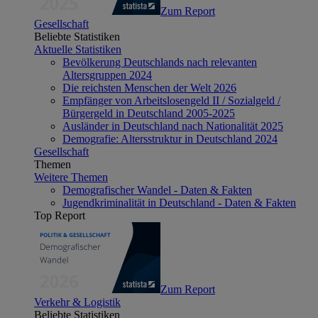
Zum Report
Gesellschaft
Beliebte Statistiken
Aktuelle Statistiken
Bevölkerung Deutschlands nach relevanten
Altersgruppen 2024
Die reichsten Menschen der Welt 2026
Empfänger von Arbeitslosengeld II / Sozialgeld /
Bürgergeld in Deutschland 2005-2025
Ausländer in Deutschland nach Nationalität 2025
Demografie: Altersstruktur in Deutschland 2024
Gesellschaft
Themen
Weitere Themen
Demografischer Wandel - Daten & Fakten
Jugendkriminalität in Deutschland - Daten & Fakten
Top Report
Zum Report
Verkehr & Logistik
Beliebte Statistiken