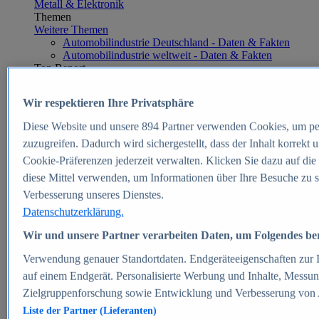
Metall & Elektronik
Themen
Weitere Themen
Automobilindustrie Deutschland - Daten & Fakten
Automobilindustrie weltweit - Daten & Fakten
Top Report
Wir respektieren Ihre Privatsphäre
Diese Website und unsere
894
Partner verwenden Cookies, um pe
Zum Report
zuzugreifen. Dadurch wird sichergestellt, dass der Inhalt korrekt
E-commerce
Cookie-Präferenzen jederzeit verwalten. Klicken Sie dazu auf die
Beliebte Statistiken
diese Mittel verwenden, um Informationen über Ihre Besuche zu s
Aktuelle Statistiken
E-Commerce - Entwicklung des Umsatzes in
Verbesserung unseres Dienstes.
Deutschland 1999-2025
Datenschutzerklärung.
Umsatz von Amazon in Deutschland und weltweit
2010-2025
Wir und unsere Partner verarbeiten Daten, um Folgendes bere
B2C-E-Commerce: Top-50 Online Shops in
Deutschland 2024
Verwendung genauer Standortdaten. Endgeräteeigenschaften zur Id
Marktanteile von Online-Zahlungsverfahren in
auf einem Endgerät. Personalisierte Werbung und Inhalte, Messu
Deutschland 2024
Zielgruppenforschung sowie Entwicklung und Verbesserung von
Umsatzstarke Warengruppen im Online-Handel in
Deutschland 2023-2025
Liste der Partner (Lieferanten)