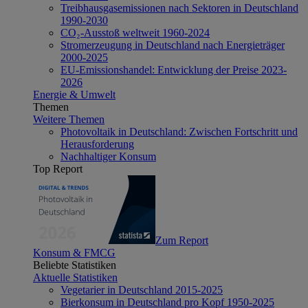
Treibhausgasemissionen nach Sektoren in Deutschland
1990-2030
CO₂-Ausstoß weltweit 1960-2024
Stromerzeugung in Deutschland nach Energieträger
2000-2025
EU-Emissionshandel: Entwicklung der Preise 2023-
2026
Energie & Umwelt
Themen
Weitere Themen
Photovoltaik in Deutschland: Zwischen Fortschritt und
Herausforderung
Nachhaltiger Konsum
Top Report
Zum Report
Konsum & FMCG
Beliebte Statistiken
Aktuelle Statistiken
Vegetarier in Deutschland 2015-2025
Bierkonsum in Deutschland pro Kopf 1950-2025