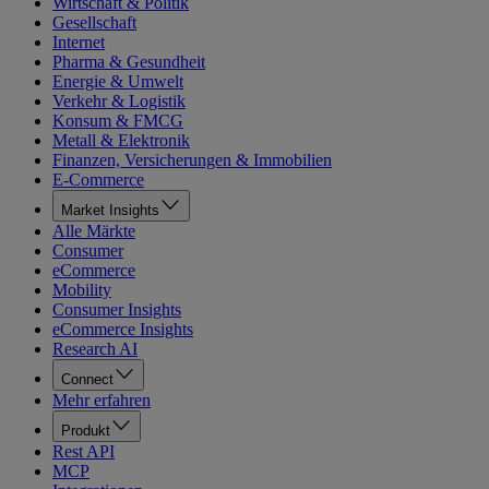
Wirtschaft & Politik
Gesellschaft
Internet
Pharma & Gesundheit
Energie & Umwelt
Verkehr & Logistik
Konsum & FMCG
Metall & Elektronik
Finanzen, Versicherungen & Immobilien
E-Commerce
Market Insights
Alle Märkte
Consumer
eCommerce
Mobility
Consumer Insights
eCommerce Insights
Research AI
Connect
Mehr erfahren
Produkt
Rest API
MCP