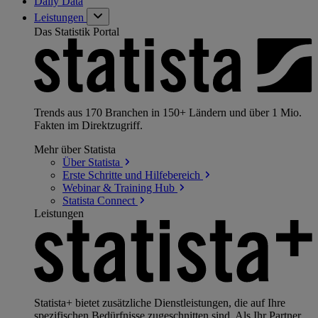
Daily Data
Leistungen
Das Statistik Portal
Trends aus 170 Branchen in 150+ Ländern und über 1 Mio.
Fakten im Direktzugriff.
Mehr über Statista
Über
Statista
Erste Schritte und
Hilfebereich
Webinar & Training
Hub
Statista
Connect
Leistungen
Statista+ bietet zusätzliche Dienstleistungen, die auf Ihre
spezifischen Bedürfnisse zugeschnitten sind. Als Ihr Partner