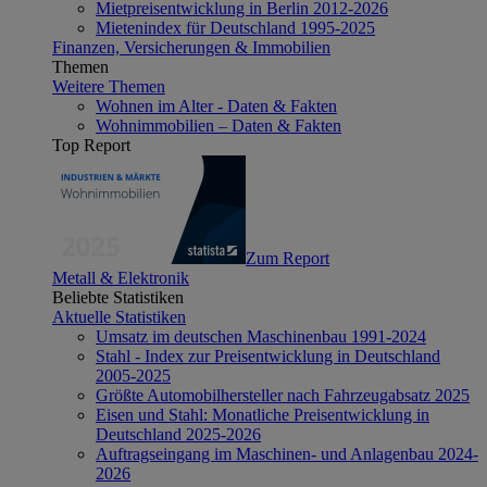
Mietpreisentwicklung in Berlin 2012-2026
Mietenindex für Deutschland 1995-2025
Finanzen, Versicherungen & Immobilien
Themen
Weitere Themen
Wohnen im Alter - Daten & Fakten
Wohnimmobilien – Daten & Fakten
Top Report
Zum Report
Metall & Elektronik
Beliebte Statistiken
Aktuelle Statistiken
Umsatz im deutschen Maschinenbau 1991-2024
Stahl - Index zur Preisentwicklung in Deutschland
2005-2025
Größte Automobilhersteller nach Fahrzeugabsatz 2025
Eisen und Stahl: Monatliche Preisentwicklung in
Deutschland 2025-2026
Auftragseingang im Maschinen- und Anlagenbau 2024-
2026