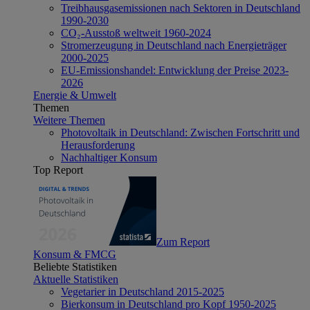
Treibhausgasemissionen nach Sektoren in Deutschland
1990-2030
CO₂-Ausstoß weltweit 1960-2024
Stromerzeugung in Deutschland nach Energieträger
2000-2025
EU-Emissionshandel: Entwicklung der Preise 2023-
2026
Energie & Umwelt
Themen
Weitere Themen
Photovoltaik in Deutschland: Zwischen Fortschritt und
Herausforderung
Nachhaltiger Konsum
Top Report
Zum Report
Konsum & FMCG
Beliebte Statistiken
Aktuelle Statistiken
Vegetarier in Deutschland 2015-2025
Bierkonsum in Deutschland pro Kopf 1950-2025