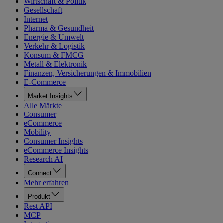
Wirtschaft & Politik
Gesellschaft
Internet
Pharma & Gesundheit
Energie & Umwelt
Verkehr & Logistik
Konsum & FMCG
Metall & Elektronik
Finanzen, Versicherungen & Immobilien
E-Commerce
Market Insights
Alle Märkte
Consumer
eCommerce
Mobility
Consumer Insights
eCommerce Insights
Research AI
Connect
Mehr erfahren
Produkt
Rest API
MCP