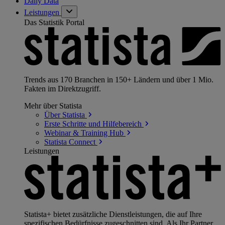
Daily Data
Leistungen
Das Statistik Portal
Trends aus 170 Branchen in 150+ Ländern und über 1 Mio.
Fakten im Direktzugriff.
Mehr über Statista
Über
Statista
Erste Schritte und
Hilfebereich
Webinar & Training
Hub
Statista
Connect
Leistungen
Statista+ bietet zusätzliche Dienstleistungen, die auf Ihre
spezifischen Bedürfnisse zugeschnitten sind. Als Ihr Partner