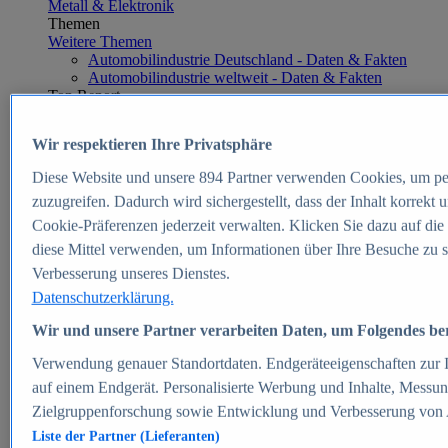
Metall & Elektronik
Themen
Weitere Themen
Automobilindustrie Deutschland - Daten & Fakten
Automobilindustrie weltweit - Daten & Fakten
Top Report
Wir respektieren Ihre Privatsphäre
Diese Website und unsere
894
Partner verwenden Cookies, um pe
Zum Report
zuzugreifen. Dadurch wird sichergestellt, dass der Inhalt korrekt
E-commerce
Cookie-Präferenzen jederzeit verwalten. Klicken Sie dazu auf die
Beliebte Statistiken
diese Mittel verwenden, um Informationen über Ihre Besuche zu s
Aktuelle Statistiken
E-Commerce - Entwicklung des Umsatzes in
Verbesserung unseres Dienstes.
Deutschland 1999-2025
Datenschutzerklärung.
Umsatz von Amazon in Deutschland und weltweit
2010-2025
Wir und unsere Partner verarbeiten Daten, um Folgendes bere
B2C-E-Commerce: Top-50 Online Shops in
Deutschland 2024
Verwendung genauer Standortdaten. Endgeräteeigenschaften zur Id
Marktanteile von Online-Zahlungsverfahren in
auf einem Endgerät. Personalisierte Werbung und Inhalte, Messu
Deutschland 2024
Zielgruppenforschung sowie Entwicklung und Verbesserung von
Umsatzstarke Warengruppen im Online-Handel in
Deutschland 2023-2025
Liste der Partner (Lieferanten)