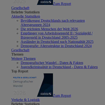
Zum Report
Gesellschaft
Beliebte Statistiken
Aktuelle Statistiken
Bevölkerung Deutschlands nach relevanten
Altersgruppen 2024
Die reichsten Menschen der Welt 2026
Empfänger von Arbeitslosengeld II / Sozialgeld /
Bürgergeld in Deutschland 2005-2025
Ausländer in Deutschland nach Nationalität 2025
Demografie: Altersstruktur in Deutschland 2024
Gesellschaft
Themen
Weitere Themen
Demografischer Wandel - Daten & Fakten
Jugendkriminalität in Deutschland - Daten & Fakten
Top Report
Zum Report
Verkehr & Logistik
Beliebte Statistiken