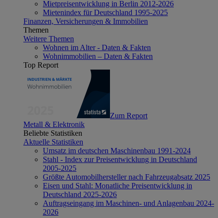
Mietpreisentwicklung in Berlin 2012-2026
Mietenindex für Deutschland 1995-2025
Finanzen, Versicherungen & Immobilien
Themen
Weitere Themen
Wohnen im Alter - Daten & Fakten
Wohnimmobilien – Daten & Fakten
Top Report
Zum Report
Metall & Elektronik
Beliebte Statistiken
Aktuelle Statistiken
Umsatz im deutschen Maschinenbau 1991-2024
Stahl - Index zur Preisentwicklung in Deutschland
2005-2025
Größte Automobilhersteller nach Fahrzeugabsatz 2025
Eisen und Stahl: Monatliche Preisentwicklung in
Deutschland 2025-2026
Auftragseingang im Maschinen- und Anlagenbau 2024-
2026