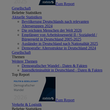
Zum Report
Gesellschaft
Beliebte Statistiken
Aktuelle Statistiken
Bevölkerung Deutschlands nach relevanten
Altersgruppen 2024
Die reichsten Menschen der Welt 2026
Empfänger von Arbeitslosengeld II / Sozialgeld /
Bürgergeld in Deutschland 2005-2025
Ausländer in Deutschland nach Nationalität 2025
Demografie: Altersstruktur in Deutschland 2024
Gesellschaft
Themen
Weitere Themen
Demografischer Wandel - Daten & Fakten
Jugendkriminalität in Deutschland - Daten & Fakten
Top Report
Zum Report
Verkehr & Logistik
Beliebte Statistiken