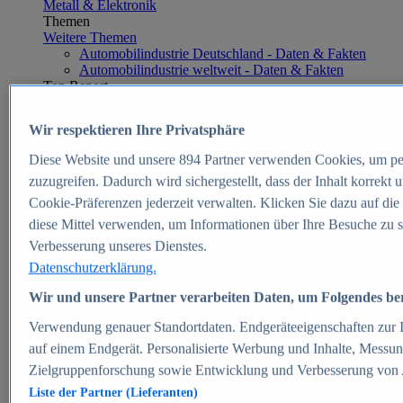
Metall & Elektronik
Themen
Weitere Themen
Automobilindustrie Deutschland - Daten & Fakten
Automobilindustrie weltweit - Daten & Fakten
Top Report
Wir respektieren Ihre Privatsphäre
Diese Website und unsere
894
Partner verwenden Cookies, um pe
Zum Report
zuzugreifen. Dadurch wird sichergestellt, dass der Inhalt korrekt
E-commerce
Cookie-Präferenzen jederzeit verwalten. Klicken Sie dazu auf die
Beliebte Statistiken
diese Mittel verwenden, um Informationen über Ihre Besuche zu s
Aktuelle Statistiken
E-Commerce - Entwicklung des Umsatzes in
Verbesserung unseres Dienstes.
Deutschland 1999-2025
Datenschutzerklärung.
Umsatz von Amazon in Deutschland und weltweit
2010-2025
Wir und unsere Partner verarbeiten Daten, um Folgendes bere
B2C-E-Commerce: Top-50 Online Shops in
Deutschland 2024
Verwendung genauer Standortdaten. Endgeräteeigenschaften zur Id
Marktanteile von Online-Zahlungsverfahren in
auf einem Endgerät. Personalisierte Werbung und Inhalte, Messu
Deutschland 2024
Zielgruppenforschung sowie Entwicklung und Verbesserung von
Umsatzstarke Warengruppen im Online-Handel in
Deutschland 2023-2025
Liste der Partner (Lieferanten)