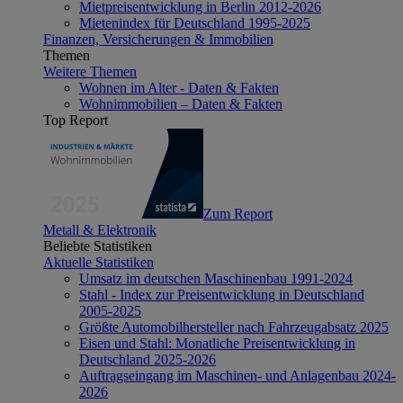
Mietpreisentwicklung in Berlin 2012-2026
Mietenindex für Deutschland 1995-2025
Finanzen, Versicherungen & Immobilien
Themen
Weitere Themen
Wohnen im Alter - Daten & Fakten
Wohnimmobilien – Daten & Fakten
Top Report
Zum Report
Metall & Elektronik
Beliebte Statistiken
Aktuelle Statistiken
Umsatz im deutschen Maschinenbau 1991-2024
Stahl - Index zur Preisentwicklung in Deutschland
2005-2025
Größte Automobilhersteller nach Fahrzeugabsatz 2025
Eisen und Stahl: Monatliche Preisentwicklung in
Deutschland 2025-2026
Auftragseingang im Maschinen- und Anlagenbau 2024-
2026