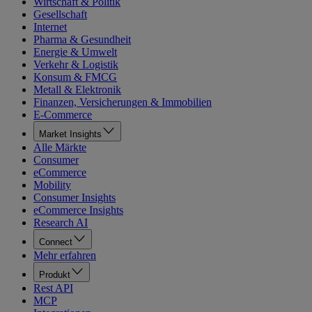
Wirtschaft & Politik
Gesellschaft
Internet
Pharma & Gesundheit
Energie & Umwelt
Verkehr & Logistik
Konsum & FMCG
Metall & Elektronik
Finanzen, Versicherungen & Immobilien
E-Commerce
Market Insights
Alle Märkte
Consumer
eCommerce
Mobility
Consumer Insights
eCommerce Insights
Research AI
Connect
Mehr erfahren
Produkt
Rest API
MCP