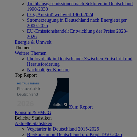
Treibhausgasemissionen nach Sektoren in Deutschland
1990-2030
CO₂-Ausstoß weltweit 1960-2024
Stromerzeugung in Deutschland nach Energieträger
2000-2025
EU-Emissionshandel: Entwicklung der Preise 2023-
2026
Energie & Umwelt
Themen
Weitere Themen
Photovoltaik in Deutschland: Zwischen Fortschritt und
Herausforderung
Nachhaltiger Konsum
Top Report
Zum Report
Konsum & FMCG
Beliebte Statistiken
Aktuelle Statistiken
Vegetarier in Deutschland 2015-2025
Bierkonsum in Deutschland pro Kopf 1950-2025