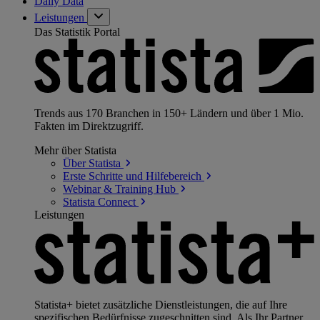
Daily Data
Leistungen
Das Statistik Portal
Trends aus 170 Branchen in 150+ Ländern und über 1 Mio.
Fakten im Direktzugriff.
Mehr über Statista
Über
Statista
Erste Schritte und
Hilfebereich
Webinar & Training
Hub
Statista
Connect
Leistungen
Statista+ bietet zusätzliche Dienstleistungen, die auf Ihre
spezifischen Bedürfnisse zugeschnitten sind. Als Ihr Partner