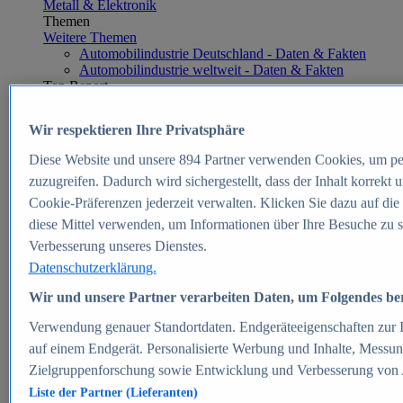
Metall & Elektronik
Themen
Weitere Themen
Automobilindustrie Deutschland - Daten & Fakten
Automobilindustrie weltweit - Daten & Fakten
Top Report
Wir respektieren Ihre Privatsphäre
Diese Website und unsere
894
Partner verwenden Cookies, um pe
Zum Report
zuzugreifen. Dadurch wird sichergestellt, dass der Inhalt korrekt
E-commerce
Cookie-Präferenzen jederzeit verwalten. Klicken Sie dazu auf die
Beliebte Statistiken
diese Mittel verwenden, um Informationen über Ihre Besuche zu s
Aktuelle Statistiken
E-Commerce - Entwicklung des Umsatzes in
Verbesserung unseres Dienstes.
Deutschland 1999-2025
Datenschutzerklärung.
Umsatz von Amazon in Deutschland und weltweit
2010-2025
Wir und unsere Partner verarbeiten Daten, um Folgendes bere
B2C-E-Commerce: Top-50 Online Shops in
Deutschland 2024
Verwendung genauer Standortdaten. Endgeräteeigenschaften zur Id
Marktanteile von Online-Zahlungsverfahren in
auf einem Endgerät. Personalisierte Werbung und Inhalte, Messu
Deutschland 2024
Zielgruppenforschung sowie Entwicklung und Verbesserung von
Umsatzstarke Warengruppen im Online-Handel in
Deutschland 2023-2025
Liste der Partner (Lieferanten)