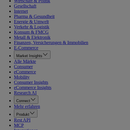
Wirtschaft & Politik
Gesellschaft
Internet
Pharma & Gesundheit
Energie & Umwelt
Verkehr & Logistik
Konsum & FMCG
Metall & Elektronik
Finanzen, Versicherungen & Immobilien
E-Commerce
Market Insights
Alle Märkte
Consumer
eCommerce
Mobility
Consumer Insights
eCommerce Insights
Research AI
Connect
Mehr erfahren
Produkt
Rest API
MCP