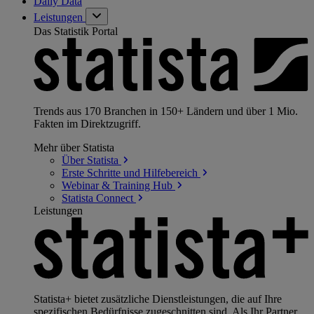
Daily Data
Leistungen
Das Statistik Portal
Trends aus 170 Branchen in 150+ Ländern und über 1 Mio.
Fakten im Direktzugriff.
Mehr über Statista
Über
Statista
Erste Schritte und
Hilfebereich
Webinar & Training
Hub
Statista
Connect
Leistungen
Statista+ bietet zusätzliche Dienstleistungen, die auf Ihre
spezifischen Bedürfnisse zugeschnitten sind. Als Ihr Partner