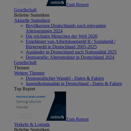
Zum Report
Gesellschaft
Beliebte Statistiken
Aktuelle Statistiken
Bevölkerung Deutschlands nach relevanten
Altersgruppen 2024
Die reichsten Menschen der Welt 2026
Empfänger von Arbeitslosengeld II / Sozialgeld /
Bürgergeld in Deutschland 2005-2025
Ausländer in Deutschland nach Nationalität 2025
Demografie: Altersstruktur in Deutschland 2024
Gesellschaft
Themen
Weitere Themen
Demografischer Wandel - Daten & Fakten
Jugendkriminalität in Deutschland - Daten & Fakten
Top Report
Zum Report
Verkehr & Logistik
Beliebte Statistiken