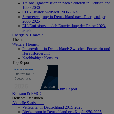
Treibhausgasemissionen nach Sektoren in Deutschland
1990-2030
CO₂-Ausstoß weltweit 1960-2024
Stromerzeugung in Deutschland nach Energieträger
2000-2025
EU-Emissionshandel: Entwicklung der Preise 2023-
2026
Energie & Umwelt
Themen
Weitere Themen
Photovoltaik in Deutschland: Zwischen Fortschritt und
Herausforderung
Nachhaltiger Konsum
Top Report
Zum Report
Konsum & FMCG
Beliebte Statistiken
Aktuelle Statistiken
Vegetarier in Deutschland 2015-2025
Bierkonsum in Deutschland pro Kopf 1950-2025