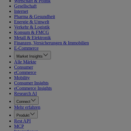
Wirtschaft & Politik
Gesellschaft
Internet
Pharma & Gesundheit
Energie & Umwelt
Verkehr & Logistik
Konsum & FMCG
Metall & Elektronik
Finanzen, Versicherungen & Immobilien
E-Commerce
Market Insights
Alle Märkte
Consumer
eCommerce
Mobility
Consumer Insights
eCommerce Insights
Research AI
Connect
Mehr erfahren
Produkt
Rest API
MCP