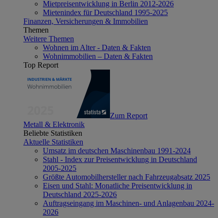
Mietpreisentwicklung in Berlin 2012-2026
Mietenindex für Deutschland 1995-2025
Finanzen, Versicherungen & Immobilien
Themen
Weitere Themen
Wohnen im Alter - Daten & Fakten
Wohnimmobilien – Daten & Fakten
Top Report
Zum Report
Metall & Elektronik
Beliebte Statistiken
Aktuelle Statistiken
Umsatz im deutschen Maschinenbau 1991-2024
Stahl - Index zur Preisentwicklung in Deutschland
2005-2025
Größte Automobilhersteller nach Fahrzeugabsatz 2025
Eisen und Stahl: Monatliche Preisentwicklung in
Deutschland 2025-2026
Auftragseingang im Maschinen- und Anlagenbau 2024-
2026