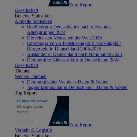
Zum Report
Gesellschaft
Beliebte Statistiken
Aktuelle Statistiken
Bevölkerung Deutschlands nach relevanten
Altersgruppen 2024
Die reichsten Menschen der Welt 2026
Empfänger von Arbeitslosengeld II / Sozialgeld /
Bürgergeld in Deutschland 2005-2025
Ausländer in Deutschland nach Nationalität 2025
Demografie: Altersstruktur in Deutschland 2024
Gesellschaft
Themen
Weitere Themen
Demografischer Wandel - Daten & Fakten
Jugendkriminalität in Deutschland - Daten & Fakten
Top Report
Zum Report
Verkehr & Logistik
Beliebte Statistiken