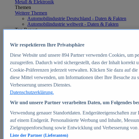
Metall & Elektronik
Themen
Weitere Themen
Automobilindustrie Deutschland - Daten & Fakten
Automobilindustrie weltweit - Daten & Fakten
Top Report
Wir respektieren Ihre Privatsphäre
Diese Website und unsere
894
Partner verwenden Cookies, um pe
Zum Report
zuzugreifen. Dadurch wird sichergestellt, dass der Inhalt korrekt
E-commerce
Cookie-Präferenzen jederzeit verwalten. Klicken Sie dazu auf die
Beliebte Statistiken
diese Mittel verwenden, um Informationen über Ihre Besuche zu s
Aktuelle Statistiken
E-Commerce - Entwicklung des Umsatzes in
Verbesserung unseres Dienstes.
Deutschland 1999-2025
Datenschutzerklärung.
Umsatz von Amazon in Deutschland und weltweit
2010-2025
Wir und unsere Partner verarbeiten Daten, um Folgendes bere
B2C-E-Commerce: Top-50 Online Shops in
Deutschland 2024
Verwendung genauer Standortdaten. Endgeräteeigenschaften zur Id
Marktanteile von Online-Zahlungsverfahren in
auf einem Endgerät. Personalisierte Werbung und Inhalte, Messu
Deutschland 2024
Zielgruppenforschung sowie Entwicklung und Verbesserung von
Umsatzstarke Warengruppen im Online-Handel in
Deutschland 2023-2025
Liste der Partner (Lieferanten)