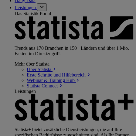
Daily Data
Leistungen
Das Statistik Portal
Trends aus 170 Branchen in 150+ Ländern und über 1 Mio.
Fakten im Direktzugriff.
Mehr über Statista
Über
Statista
Erste Schritte und
Hilfebereich
Webinar & Training
Hub
Statista
Connect
Leistungen
Statista+ bietet zusätzliche Dienstleistungen, die auf Ihre
spezifischen Bedürfnisse zugeschnitten sind. Als Ihr Partner