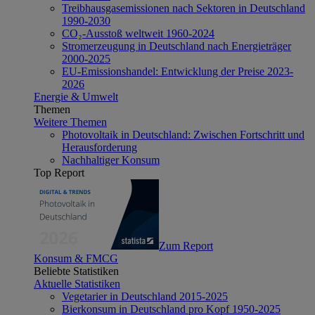
Treibhausgasemissionen nach Sektoren in Deutschland
1990-2030
CO₂-Ausstoß weltweit 1960-2024
Stromerzeugung in Deutschland nach Energieträger
2000-2025
EU-Emissionshandel: Entwicklung der Preise 2023-
2026
Energie & Umwelt
Themen
Weitere Themen
Photovoltaik in Deutschland: Zwischen Fortschritt und
Herausforderung
Nachhaltiger Konsum
Top Report
Zum Report
Konsum & FMCG
Beliebte Statistiken
Aktuelle Statistiken
Vegetarier in Deutschland 2015-2025
Bierkonsum in Deutschland pro Kopf 1950-2025