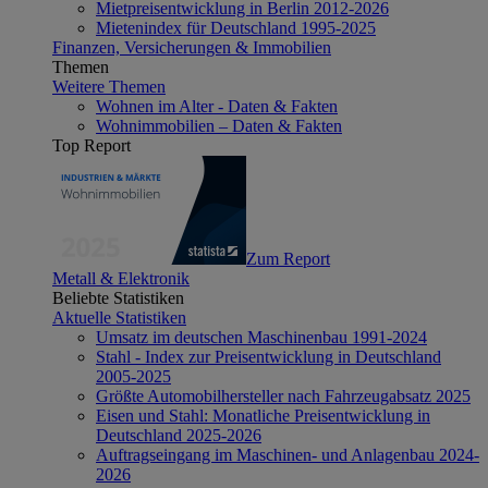
Mietpreisentwicklung in Berlin 2012-2026
Mietenindex für Deutschland 1995-2025
Finanzen, Versicherungen & Immobilien
Themen
Weitere Themen
Wohnen im Alter - Daten & Fakten
Wohnimmobilien – Daten & Fakten
Top Report
Zum Report
Metall & Elektronik
Beliebte Statistiken
Aktuelle Statistiken
Umsatz im deutschen Maschinenbau 1991-2024
Stahl - Index zur Preisentwicklung in Deutschland
2005-2025
Größte Automobilhersteller nach Fahrzeugabsatz 2025
Eisen und Stahl: Monatliche Preisentwicklung in
Deutschland 2025-2026
Auftragseingang im Maschinen- und Anlagenbau 2024-
2026