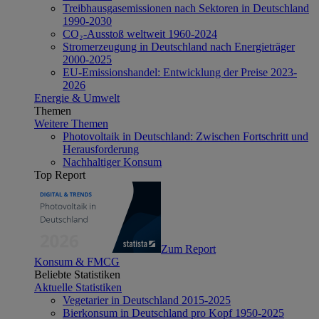
Treibhausgasemissionen nach Sektoren in Deutschland
1990-2030
CO₂-Ausstoß weltweit 1960-2024
Stromerzeugung in Deutschland nach Energieträger
2000-2025
EU-Emissionshandel: Entwicklung der Preise 2023-
2026
Energie & Umwelt
Themen
Weitere Themen
Photovoltaik in Deutschland: Zwischen Fortschritt und
Herausforderung
Nachhaltiger Konsum
Top Report
Zum Report
Konsum & FMCG
Beliebte Statistiken
Aktuelle Statistiken
Vegetarier in Deutschland 2015-2025
Bierkonsum in Deutschland pro Kopf 1950-2025