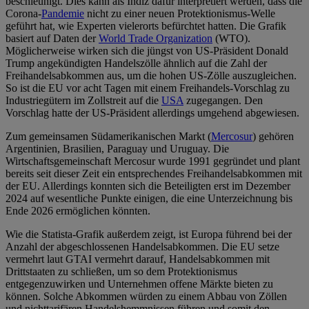
beschleunigt. Dies kann als Indiz dafür interpretiert werden, dass die
Corona-
Pandemie
nicht zu einer neuen Protektionismus-Welle
geführt hat, wie Experten vielerorts befürchtet hatten. Die Grafik
basiert auf Daten der
World Trade Organization
(WTO).
Möglicherweise wirken sich die jüngst von US-Präsident Donald
Trump angekündigten Handelszölle ähnlich auf die Zahl der
Freihandelsabkommen aus, um die hohen US-Zölle auszugleichen.
So ist die EU vor acht Tagen mit einem Freihandels-Vorschlag zu
Industriegütern im Zollstreit auf die
USA
zugegangen. Den
Vorschlag hatte der US-Präsident allerdings umgehend abgewiesen.
Zum gemeinsamen Südamerikanischen Markt (
Mercosur
) gehören
Argentinien, Brasilien, Paraguay und Uruguay. Die
Wirtschaftsgemeinschaft Mercosur wurde 1991 gegründet und plant
bereits seit dieser Zeit ein entsprechendes Freihandelsabkommen mit
der EU. Allerdings konnten sich die Beteiligten erst im Dezember
2024 auf wesentliche Punkte einigen, die eine Unterzeichnung bis
Ende 2026 ermöglichen könnten.
Wie die Statista-Grafik außerdem zeigt, ist Europa führend bei der
Anzahl der abgeschlossenen Handelsabkommen. Die EU setze
vermehrt laut GTAI vermehrt darauf, Handelsabkommen mit
Drittstaaten zu schließen, um so dem Protektionismus
entgegenzuwirken und Unternehmen offene Märkte bieten zu
können. Solche Abkommen würden zu einem Abbau von Zöllen
und nichttarifären Handelshemmnissen führen und somit den