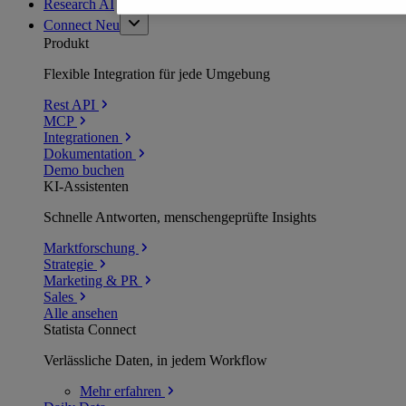
Research AI
Connect
Neu
Produkt
Flexible Integration für jede Umgebung
Rest API
MCP
Integrationen
Dokumentation
Demo buchen
KI-Assistenten
Schnelle Antworten, menschengeprüfte Insights
Marktforschung
Strategie
Marketing & PR
Sales
Alle ansehen
Statista Connect
Verlässliche Daten, in jedem Workflow
Mehr
erfahren