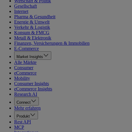
Wirtschaft & Politik
Gesellschaft
Internet
Pharma & Gesundheit
Energie & Umwelt
Verkehr & Logistik
Konsum & FMCG
Metall & Elektronik
Finanzen, Versicherungen & Immobilien
E-Commerce
Market Insights
Alle Märkte
Consumer
eCommerce
Mobility
Consumer Insights
eCommerce Insights
Research AI
Connect
Mehr erfahren
Produkt
Rest API
MCP