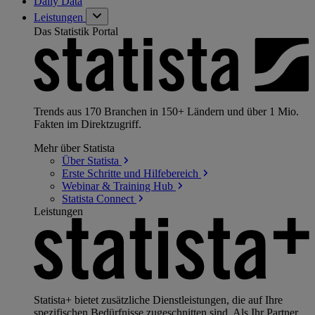
Daily Data
Leistungen
Das Statistik Portal
Trends aus 170 Branchen in 150+ Ländern und über 1 Mio.
Fakten im Direktzugriff.
Mehr über Statista
Über
Statista
Erste Schritte und
Hilfebereich
Webinar & Training
Hub
Statista
Connect
Leistungen
Statista+ bietet zusätzliche Dienstleistungen, die auf Ihre
spezifischen Bedürfnisse zugeschnitten sind. Als Ihr Partner