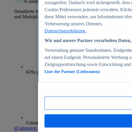
eCommerce Insights
zuzugreifen. Dadurch wird sichergestellt, dass 
Cookie-Präferenzen jederzeit verwalten. Klick
Detaillierte Informationen zu mehr als 39.000 Online-Shops
und Marktplätzen
diese Mittel verwenden, um Informationen über
Verbesserung unseres Dienstes.
Datenschutzerklärung.
Wir und unsere Partner verarbeiten Daten, 
Verwendung genauer Standortdaten. Endgeräteei
auf einem Endgerät. Personalisierte Werbung 
Zielgruppenforschung sowie Entwicklung und
70+
KPIs pro Shop
Liste der Partner (Lieferanten)
Umsatzanalysen und -prognosen
eCommerce Insights entdecken