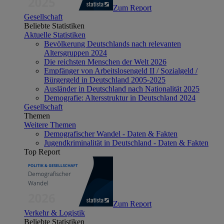
Zum Report
Gesellschaft
Beliebte Statistiken
Aktuelle Statistiken
Bevölkerung Deutschlands nach relevanten
Altersgruppen 2024
Die reichsten Menschen der Welt 2026
Empfänger von Arbeitslosengeld II / Sozialgeld /
Bürgergeld in Deutschland 2005-2025
Ausländer in Deutschland nach Nationalität 2025
Demografie: Altersstruktur in Deutschland 2024
Gesellschaft
Themen
Weitere Themen
Demografischer Wandel - Daten & Fakten
Jugendkriminalität in Deutschland - Daten & Fakten
Top Report
Zum Report
Verkehr & Logistik
Beliebte Statistiken