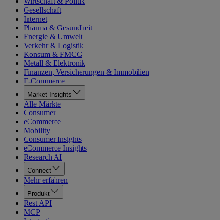
Wirtschaft & Politik
Gesellschaft
Internet
Pharma & Gesundheit
Energie & Umwelt
Verkehr & Logistik
Konsum & FMCG
Metall & Elektronik
Finanzen, Versicherungen & Immobilien
E-Commerce
Market Insights
Alle Märkte
Consumer
eCommerce
Mobility
Consumer Insights
eCommerce Insights
Research AI
Connect
Mehr erfahren
Produkt
Rest API
MCP