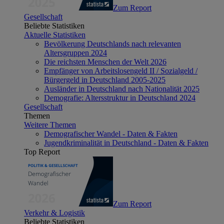
Zum Report
Gesellschaft
Beliebte Statistiken
Aktuelle Statistiken
Bevölkerung Deutschlands nach relevanten
Altersgruppen 2024
Die reichsten Menschen der Welt 2026
Empfänger von Arbeitslosengeld II / Sozialgeld /
Bürgergeld in Deutschland 2005-2025
Ausländer in Deutschland nach Nationalität 2025
Demografie: Altersstruktur in Deutschland 2024
Gesellschaft
Themen
Weitere Themen
Demografischer Wandel - Daten & Fakten
Jugendkriminalität in Deutschland - Daten & Fakten
Top Report
Zum Report
Verkehr & Logistik
Beliebte Statistiken