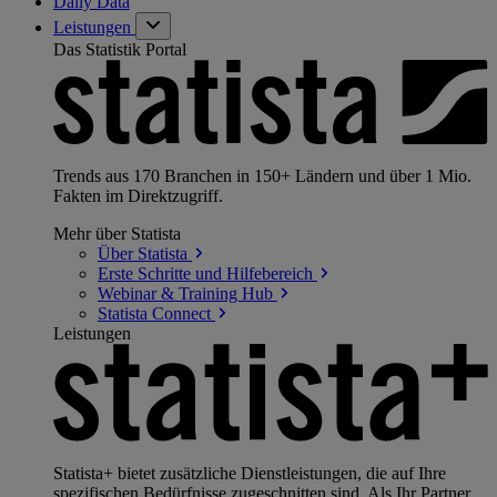
Daily Data
Leistungen
Das Statistik Portal
Trends aus 170 Branchen in 150+ Ländern und über 1 Mio.
Fakten im Direktzugriff.
Mehr über Statista
Über
Statista
Erste Schritte und
Hilfebereich
Webinar & Training
Hub
Statista
Connect
Leistungen
Statista+ bietet zusätzliche Dienstleistungen, die auf Ihre
spezifischen Bedürfnisse zugeschnitten sind. Als Ihr Partner