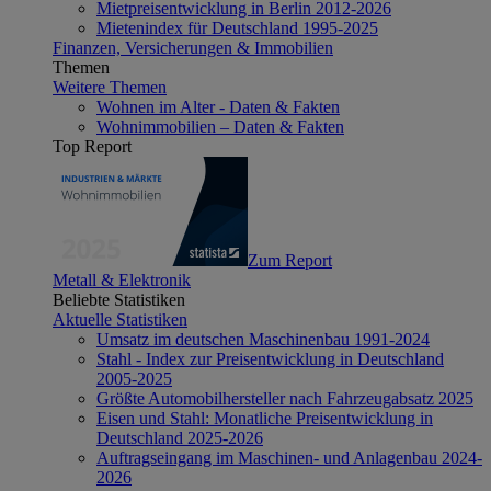
Mietpreisentwicklung in Berlin 2012-2026
Mietenindex für Deutschland 1995-2025
Finanzen, Versicherungen & Immobilien
Themen
Weitere Themen
Wohnen im Alter - Daten & Fakten
Wohnimmobilien – Daten & Fakten
Top Report
Zum Report
Metall & Elektronik
Beliebte Statistiken
Aktuelle Statistiken
Umsatz im deutschen Maschinenbau 1991-2024
Stahl - Index zur Preisentwicklung in Deutschland
2005-2025
Größte Automobilhersteller nach Fahrzeugabsatz 2025
Eisen und Stahl: Monatliche Preisentwicklung in
Deutschland 2025-2026
Auftragseingang im Maschinen- und Anlagenbau 2024-
2026