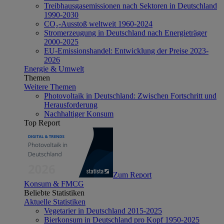
Treibhausgasemissionen nach Sektoren in Deutschland
1990-2030
CO₂-Ausstoß weltweit 1960-2024
Stromerzeugung in Deutschland nach Energieträger
2000-2025
EU-Emissionshandel: Entwicklung der Preise 2023-
2026
Energie & Umwelt
Themen
Weitere Themen
Photovoltaik in Deutschland: Zwischen Fortschritt und
Herausforderung
Nachhaltiger Konsum
Top Report
Zum Report
Konsum & FMCG
Beliebte Statistiken
Aktuelle Statistiken
Vegetarier in Deutschland 2015-2025
Bierkonsum in Deutschland pro Kopf 1950-2025