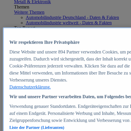
Metall & Elektronik
Themen
Weitere Themen
Automobilindustrie Deutschland - Daten & Fakten
Automobilindustrie weltweit - Daten & Fakten
Top Report
Wir respektieren Ihre Privatsphäre
Diese Website und unsere
894
Partner verwenden Cookies, um pe
Zum Report
zuzugreifen. Dadurch wird sichergestellt, dass der Inhalt korrekt
E-commerce
Cookie-Präferenzen jederzeit verwalten. Klicken Sie dazu auf die
Beliebte Statistiken
diese Mittel verwenden, um Informationen über Ihre Besuche zu s
Aktuelle Statistiken
E-Commerce - Entwicklung des Umsatzes in
Verbesserung unseres Dienstes.
Deutschland 1999-2025
Datenschutzerklärung.
Umsatz von Amazon in Deutschland und weltweit
2010-2025
Wir und unsere Partner verarbeiten Daten, um Folgendes bere
B2C-E-Commerce: Top-50 Online Shops in
Deutschland 2024
Verwendung genauer Standortdaten. Endgeräteeigenschaften zur Id
Marktanteile von Online-Zahlungsverfahren in
auf einem Endgerät. Personalisierte Werbung und Inhalte, Messu
Deutschland 2024
Zielgruppenforschung sowie Entwicklung und Verbesserung von
Umsatzstarke Warengruppen im Online-Handel in
Deutschland 2023-2025
Liste der Partner (Lieferanten)