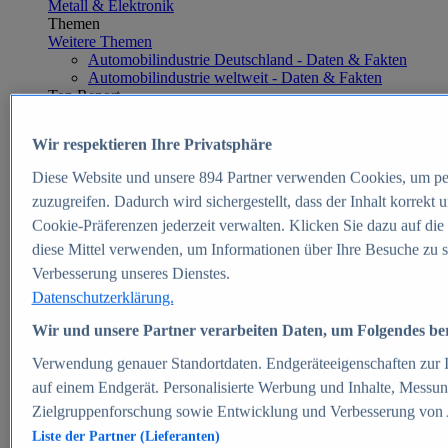
Metall & Elektronik
Themen
Weitere Themen
Automobilindustrie Deutschland - Daten & Fakten
Automobilindustrie weltweit - Daten & Fakten
Top Report
Wir respektieren Ihre Privatsphäre
Diese Website und unsere
894
Partner verwenden Cookies, um pe
Zum Report
zuzugreifen. Dadurch wird sichergestellt, dass der Inhalt korrekt
E-commerce
Cookie-Präferenzen jederzeit verwalten. Klicken Sie dazu auf die
Beliebte Statistiken
diese Mittel verwenden, um Informationen über Ihre Besuche zu s
Aktuelle Statistiken
E-Commerce - Entwicklung des Umsatzes in
Verbesserung unseres Dienstes.
Deutschland 1999-2025
Datenschutzerklärung.
Umsatz von Amazon in Deutschland und weltweit
2010-2025
Wir und unsere Partner verarbeiten Daten, um Folgendes bere
B2C-E-Commerce: Top-50 Online Shops in
Deutschland 2024
Verwendung genauer Standortdaten. Endgeräteeigenschaften zur Id
Marktanteile von Online-Zahlungsverfahren in
auf einem Endgerät. Personalisierte Werbung und Inhalte, Messu
Deutschland 2024
Zielgruppenforschung sowie Entwicklung und Verbesserung von
Umsatzstarke Warengruppen im Online-Handel in
Deutschland 2023-2025
Liste der Partner (Lieferanten)