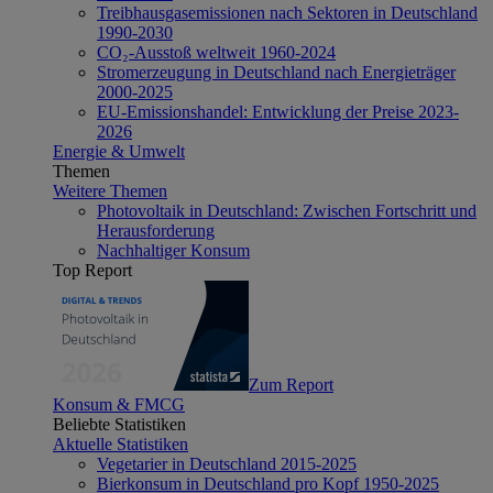
Treibhausgasemissionen nach Sektoren in Deutschland
1990-2030
CO₂-Ausstoß weltweit 1960-2024
Stromerzeugung in Deutschland nach Energieträger
2000-2025
EU-Emissionshandel: Entwicklung der Preise 2023-
2026
Energie & Umwelt
Themen
Weitere Themen
Photovoltaik in Deutschland: Zwischen Fortschritt und
Herausforderung
Nachhaltiger Konsum
Top Report
Zum Report
Konsum & FMCG
Beliebte Statistiken
Aktuelle Statistiken
Vegetarier in Deutschland 2015-2025
Bierkonsum in Deutschland pro Kopf 1950-2025