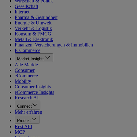
Wirtschaft & Politik
Gesellschaft
Internet
Pharma & Gesundheit
Energie & Umwelt
Verkehr & Logistik
Konsum & FMCG
Metall & Elektronik
Finanzen, Versicherungen & Immobilien
E-Commerce
Market Insights
Alle Märkte
Consumer
eCommerce
Mobility
Consumer Insights
eCommerce Insights
Research AI
Connect
Mehr erfahren
Produkt
Rest API
MCP