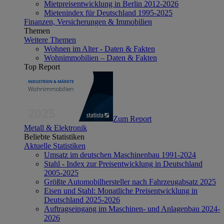
Mietpreisentwicklung in Berlin 2012-2026
Mietenindex für Deutschland 1995-2025
Finanzen, Versicherungen & Immobilien
Themen
Weitere Themen
Wohnen im Alter - Daten & Fakten
Wohnimmobilien – Daten & Fakten
Top Report
Zum Report
Metall & Elektronik
Beliebte Statistiken
Aktuelle Statistiken
Umsatz im deutschen Maschinenbau 1991-2024
Stahl - Index zur Preisentwicklung in Deutschland
2005-2025
Größte Automobilhersteller nach Fahrzeugabsatz 2025
Eisen und Stahl: Monatliche Preisentwicklung in
Deutschland 2025-2026
Auftragseingang im Maschinen- und Anlagenbau 2024-
2026