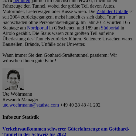
2014
befuhren
jährlich im Durchschnitt etwa 6,11 Millionen
Fahrzeuge den Tunnel, wobei der größte Teil davon Autos,
Motorräder, Lieferwagen oder Busse waren. Die
Zahl der Unfälle
ist
seit 2004 zurückgegangen, meist handelt es sich dabei "nur" um
Sachschäden ohne Personenbeteiligung. Im Jahr 2014 wurden 165
Stautage am
Nordportal
in Göschenen und 189 am
Südportal
in
Airolo gezählt. Die Staus waren zum größten Teil auf eine
Überlastung des Tunnels zurückzuführen. Seltenere Ursachen waren
Baustellen, Brände, Unfälle oder Unwetter.
Wann immer Sie den Gotthard-Straßentunnel passieren: Wir
wünschen Ihnen gute Fahrt!
Ute Wöhrmann
Research Manager
ute.woehrmann@statista.com
+49 40 28 48 41 202
Infos zur Statistik
Verkehrsaufkommen schwerer Güterfahrzeuge am Gotthard-
Tunnel in der Schweiz bis 2022