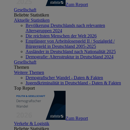
Zum Report
Gesellschaft
Beliebte Statistiken
Aktuelle Statistiken
Bevölkerung Deutschlands nach relevanten
Altersgruppen 2024
Die reichsten Menschen der Welt 2026
Empfänger von Arbeitslosengeld II / Sozialgeld /
Bürgergeld in Deutschland 2005-2025
Ausländer in Deutschland nach Nationalität 2025
Demografie: Altersstruktur in Deutschland 2024
Gesellschaft
Themen
Weitere Themen
Demografischer Wandel - Daten & Fakten
Jugendkriminalität in Deutschland - Daten & Fakten
Top Report
Zum Report
Verkehr & Logistik
Beliebte Statistiken