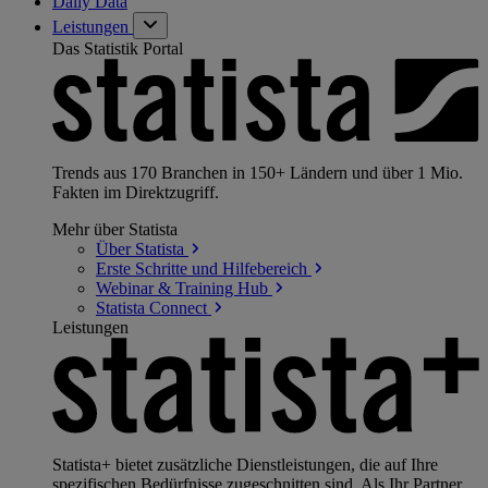
Daily Data
Leistungen
Das Statistik Portal
Trends aus 170 Branchen in 150+ Ländern und über 1 Mio.
Fakten im Direktzugriff.
Mehr über Statista
Über
Statista
Erste Schritte und
Hilfebereich
Webinar & Training
Hub
Statista
Connect
Leistungen
Statista+ bietet zusätzliche Dienstleistungen, die auf Ihre
spezifischen Bedürfnisse zugeschnitten sind. Als Ihr Partner