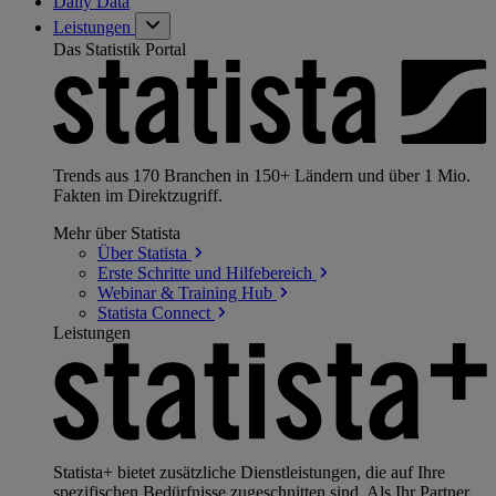
Daily Data
Leistungen
Das Statistik Portal
Trends aus 170 Branchen in 150+ Ländern und über 1 Mio.
Fakten im Direktzugriff.
Mehr über Statista
Über
Statista
Erste Schritte und
Hilfebereich
Webinar & Training
Hub
Statista
Connect
Leistungen
Statista+ bietet zusätzliche Dienstleistungen, die auf Ihre
spezifischen Bedürfnisse zugeschnitten sind. Als Ihr Partner