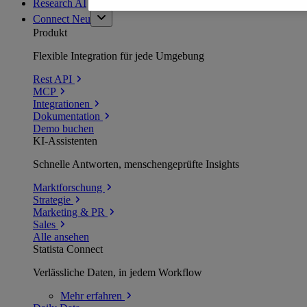
Research AI
Connect
Neu
Produkt
Flexible Integration für jede Umgebung
Rest API
MCP
Integrationen
Dokumentation
Demo buchen
KI-Assistenten
Schnelle Antworten, menschengeprüfte Insights
Marktforschung
Strategie
Marketing & PR
Sales
Alle ansehen
Statista Connect
Verlässliche Daten, in jedem Workflow
Mehr
erfahren