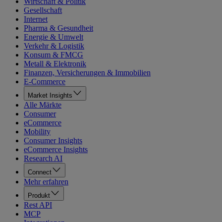
Wirtschaft & Politik
Gesellschaft
Internet
Pharma & Gesundheit
Energie & Umwelt
Verkehr & Logistik
Konsum & FMCG
Metall & Elektronik
Finanzen, Versicherungen & Immobilien
E-Commerce
Market Insights
Alle Märkte
Consumer
eCommerce
Mobility
Consumer Insights
eCommerce Insights
Research AI
Connect
Mehr erfahren
Produkt
Rest API
MCP