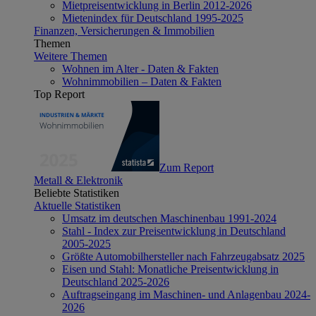
Mietpreisentwicklung in Berlin 2012-2026
Mietenindex für Deutschland 1995-2025
Finanzen, Versicherungen & Immobilien
Themen
Weitere Themen
Wohnen im Alter - Daten & Fakten
Wohnimmobilien – Daten & Fakten
Top Report
Zum Report
Metall & Elektronik
Beliebte Statistiken
Aktuelle Statistiken
Umsatz im deutschen Maschinenbau 1991-2024
Stahl - Index zur Preisentwicklung in Deutschland
2005-2025
Größte Automobilhersteller nach Fahrzeugabsatz 2025
Eisen und Stahl: Monatliche Preisentwicklung in
Deutschland 2025-2026
Auftragseingang im Maschinen- und Anlagenbau 2024-
2026