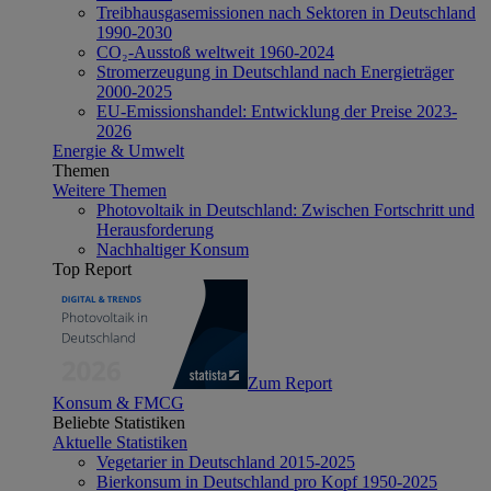
Treibhausgasemissionen nach Sektoren in Deutschland
1990-2030
CO₂-Ausstoß weltweit 1960-2024
Stromerzeugung in Deutschland nach Energieträger
2000-2025
EU-Emissionshandel: Entwicklung der Preise 2023-
2026
Energie & Umwelt
Themen
Weitere Themen
Photovoltaik in Deutschland: Zwischen Fortschritt und
Herausforderung
Nachhaltiger Konsum
Top Report
Zum Report
Konsum & FMCG
Beliebte Statistiken
Aktuelle Statistiken
Vegetarier in Deutschland 2015-2025
Bierkonsum in Deutschland pro Kopf 1950-2025