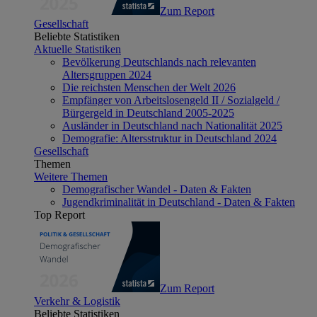
Zum Report
Gesellschaft
Beliebte Statistiken
Aktuelle Statistiken
Bevölkerung Deutschlands nach relevanten
Altersgruppen 2024
Die reichsten Menschen der Welt 2026
Empfänger von Arbeitslosengeld II / Sozialgeld /
Bürgergeld in Deutschland 2005-2025
Ausländer in Deutschland nach Nationalität 2025
Demografie: Altersstruktur in Deutschland 2024
Gesellschaft
Themen
Weitere Themen
Demografischer Wandel - Daten & Fakten
Jugendkriminalität in Deutschland - Daten & Fakten
Top Report
Zum Report
Verkehr & Logistik
Beliebte Statistiken