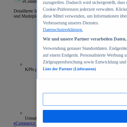
eCommerce Insights
zuzugreifen. Dadurch wird sichergestellt, dass 
Cookie-Präferenzen jederzeit verwalten. Klick
Detaillierte Informationen zu mehr als 39.000 Online-Shops
und Marktplätzen
diese Mittel verwenden, um Informationen über
Verbesserung unseres Dienstes.
Datenschutzerklärung.
Wir und unsere Partner verarbeiten Daten, 
Verwendung genauer Standortdaten. Endgeräteei
auf einem Endgerät. Personalisierte Werbung 
Zielgruppenforschung sowie Entwicklung und
70+
KPIs pro Shop
Liste der Partner (Lieferanten)
Umsatzanalysen und -prognosen
eCommerce Insights entdecken