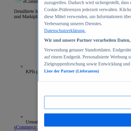
eCommerce Insights
zuzugreifen. Dadurch wird sichergestellt, dass 
Cookie-Präferenzen jederzeit verwalten. Klick
Detaillierte Informationen zu mehr als 39.000 Online-Shops
und Marktplätzen
diese Mittel verwenden, um Informationen über
Verbesserung unseres Dienstes.
Datenschutzerklärung.
Wir und unsere Partner verarbeiten Daten, 
Verwendung genauer Standortdaten. Endgeräteei
auf einem Endgerät. Personalisierte Werbung 
Zielgruppenforschung sowie Entwicklung und
70+
KPIs pro Shop
Liste der Partner (Lieferanten)
Umsatzanalysen und -prognosen
eCommerce Insights entdecken