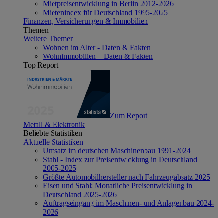
Mietpreisentwicklung in Berlin 2012-2026
Mietenindex für Deutschland 1995-2025
Finanzen, Versicherungen & Immobilien
Themen
Weitere Themen
Wohnen im Alter - Daten & Fakten
Wohnimmobilien – Daten & Fakten
Top Report
Zum Report
Metall & Elektronik
Beliebte Statistiken
Aktuelle Statistiken
Umsatz im deutschen Maschinenbau 1991-2024
Stahl - Index zur Preisentwicklung in Deutschland
2005-2025
Größte Automobilhersteller nach Fahrzeugabsatz 2025
Eisen und Stahl: Monatliche Preisentwicklung in
Deutschland 2025-2026
Auftragseingang im Maschinen- und Anlagenbau 2024-
2026