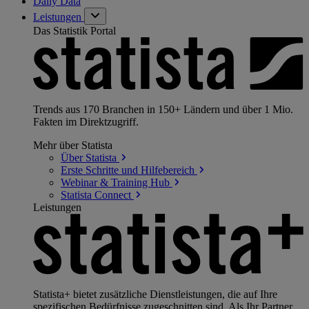
Daily Data
Leistungen
Das Statistik Portal
Trends aus 170 Branchen in 150+ Ländern und über 1 Mio.
Fakten im Direktzugriff.
Mehr über Statista
Über
Statista
Erste Schritte und
Hilfebereich
Webinar & Training
Hub
Statista
Connect
Leistungen
Statista+ bietet zusätzliche Dienstleistungen, die auf Ihre
spezifischen Bedürfnisse zugeschnitten sind. Als Ihr Partner