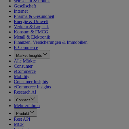
Wirtschaft & Politik
Gesellschaft
Internet
Pharma & Gesundheit
Energie & Umwelt
Verkehr & Logistik
Konsum & FMCG
Metall & Elektronik
Finanzen, Versicherungen & Immobilien
E-Commerce
Market Insights
Alle Märkte
Consumer
eCommerce
Mobility
Consumer Insights
eCommerce Insights
Research AI
Connect
Mehr erfahren
Produkt
Rest API
MCP