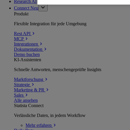
Research AI
Connect
Neu
Produkt
Flexible Integration für jede Umgebung
Rest API
MCP
Integrationen
Dokumentation
Demo buchen
KI-Assistenten
Schnelle Antworten, menschengeprüfte Insights
Marktforschung
Strategie
Marketing & PR
Sales
Alle ansehen
Statista Connect
Verlässliche Daten, in jedem Workflow
Mehr
erfahren