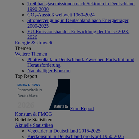
Treibhausgasemissionen nach Sektoren in Deutschland
1990-2030
CO₂-Ausstoß weltweit 1960-2024
Stromerzeugung in Deutschland nach Energieträger
2000-2025
EU-Emissionshandel: Entwicklung der Preise 2023-
2026
Energie & Umwelt
Themen
Weitere Themen
Photovoltaik in Deutschland: Zwischen Fortschritt und
Herausforderung
Nachhaltiger Konsum
Top Report
Zum Report
Konsum & FMCG
Beliebte Statistiken
Aktuelle Statistiken
Vegetarier in Deutschland 2015-2025
Bierkonsum in Deutschland pro Kopf 1950-2025